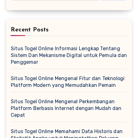
Recent Posts
Situs Togel Online Informasi Lengkap Tentang
Sistem Dan Mekanisme Digital untuk Pemula dan
Penggemar
Situs Togel Online Mengenal Fitur dan Teknologi
Platform Modern yang Memudahkan Pemain
Situs Togel Online Mengenal Perkembangan
Platform Berbasis Internet dengan Mudah dan
Cepat
Situs Togel Online Memahami Data Historis dan