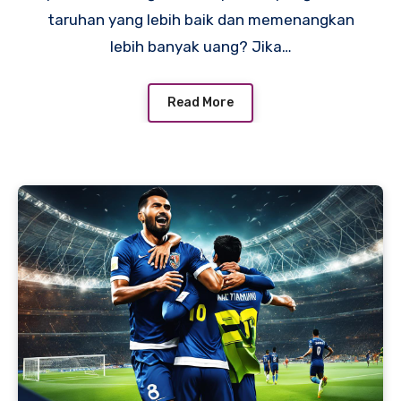
taruhan yang lebih baik dan memenangkan
lebih banyak uang? Jika…
Read More