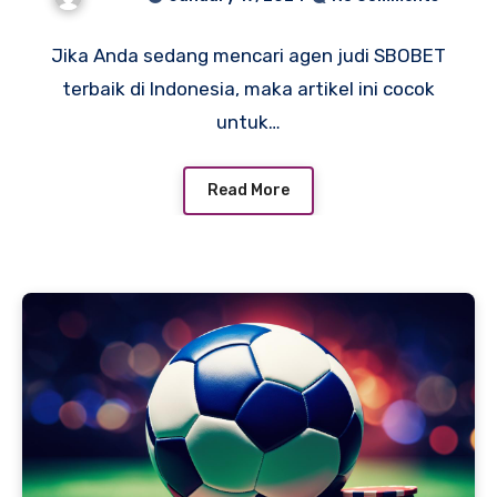
Jika Anda sedang mencari agen judi SBOBET
terbaik di Indonesia, maka artikel ini cocok
untuk…
Read More