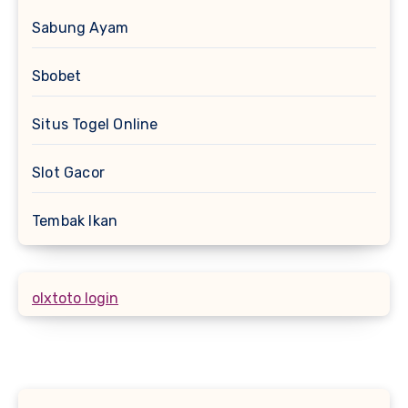
Sabung Ayam
Sbobet
Situs Togel Online
Slot Gacor
Tembak Ikan
olxtoto login