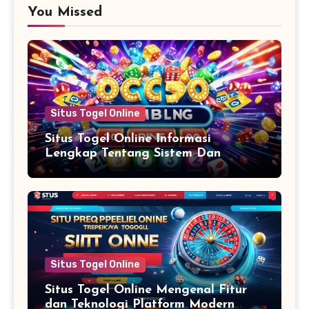
You Missed
Situs Togel Online
Situs Togel Online Informasi
Lengkap Tentang Sistem Dan
Mekanisme Digital untuk Pemula
dan Penggemar
Situs Togel Online
Situs Togel Online Mengenal Fitur
dan Teknologi Platform Modern