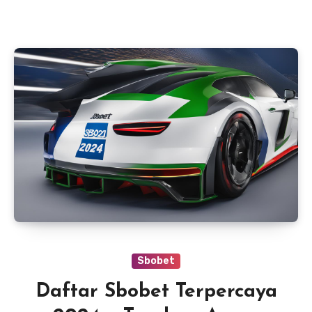
Sbobet
Daftar Sbobet Terpercaya