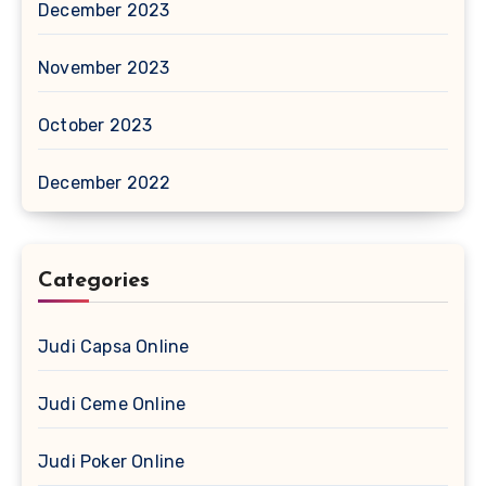
December 2023
November 2023
October 2023
December 2022
Categories
Judi Capsa Online
Judi Ceme Online
Judi Poker Online