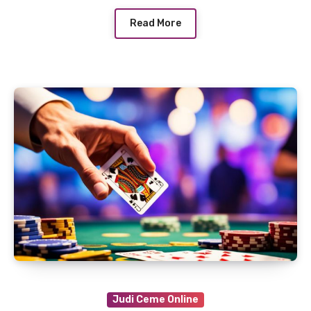
Read More
Judi Ceme Online