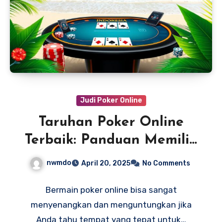
Judi Poker Online
Taruhan Poker Online
Terbaik: Panduan Memilih
Situs yang Tepat untuk
nwmdo
April 20, 2025
No Comments
Pemain Pemula
Bermain poker online bisa sangat
menyenangkan dan menguntungkan jika
Anda tahu tempat yang tepat untuk…