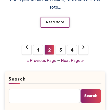
Toto…
Read More
Posts
1
2
3
4
pagination
« Previous Page
—
Next Page »
Search
Search