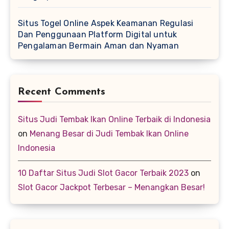
Situs Togel Online Aspek Keamanan Regulasi
Dan Penggunaan Platform Digital untuk
Pengalaman Bermain Aman dan Nyaman
Recent Comments
Situs Judi Tembak Ikan Online Terbaik di Indonesia
on
Menang Besar di Judi Tembak Ikan Online
Indonesia
10 Daftar Situs Judi Slot Gacor Terbaik 2023
on
Slot Gacor Jackpot Terbesar – Menangkan Besar!