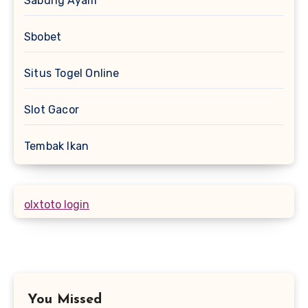
Sabung Ayam
Sbobet
Situs Togel Online
Slot Gacor
Tembak Ikan
olxtoto login
You Missed