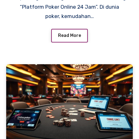
“Platform Poker Online 24 Jam”. Di dunia
poker, kemudahan…
Read More