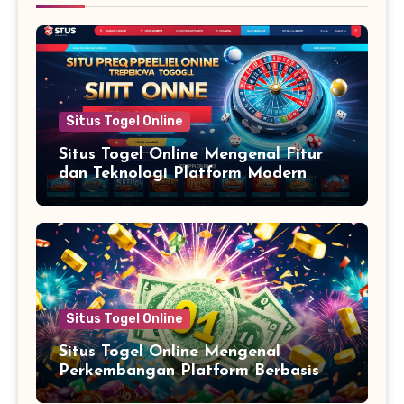
Situs Togel Online
Situs Togel Online Mengenal Fitur
dan Teknologi Platform Modern
yang Memudahkan Pemain
Situs Togel Online
Situs Togel Online Mengenal
Perkembangan Platform Berbasis
Internet dengan Mudah dan Cepat