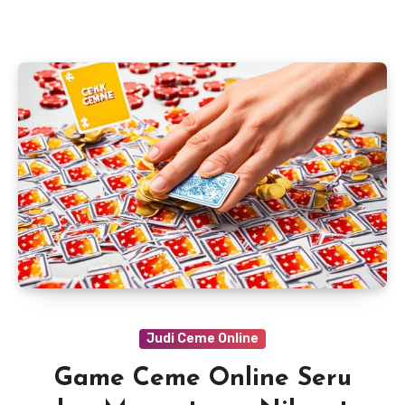
Judi Ceme Online
Game Ceme Online Seru