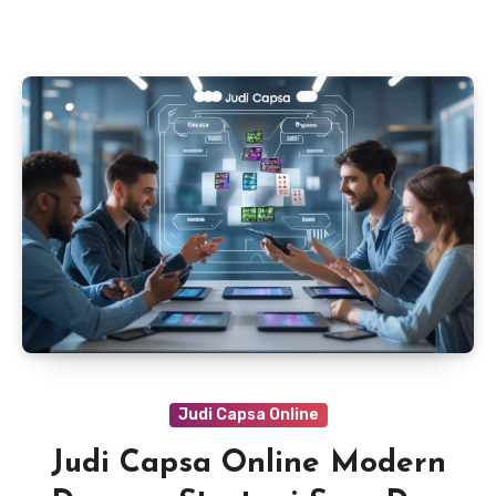
Judi Capsa Online
Judi Capsa Online Modern