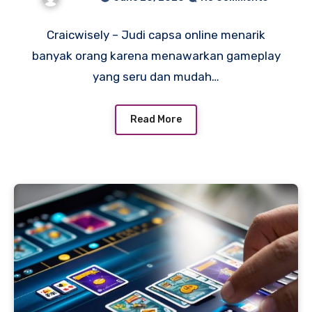
Tanpa Batas
Craicwisely – Judi capsa online menarik
banyak orang karena menawarkan gameplay
yang seru dan mudah…
Read More