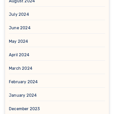
August 2024
July 2024
June 2024
May 2024
April 2024
March 2024
February 2024
January 2024
December 2023