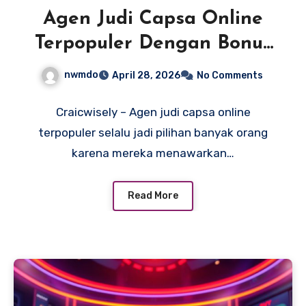
Agen Judi Capsa Online
Terpopuler Dengan Bonus
Harian Dan Promo
nwmdo
April 28, 2026
No Comments
Eksklusif, Temukan
Craicwisely – Agen judi capsa online
Keseruan dan
terpopuler selalu jadi pilihan banyak orang
Keuntungannya!
karena mereka menawarkan…
Read More