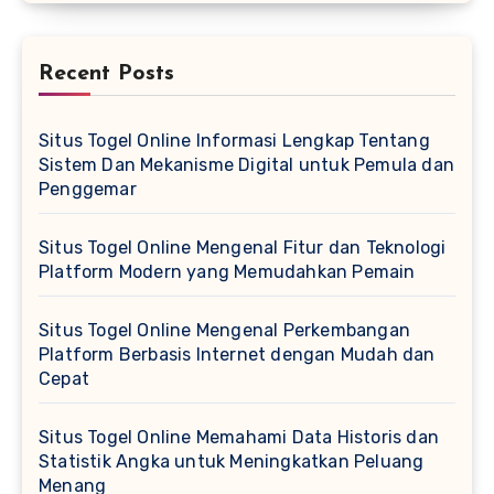
Recent Posts
Situs Togel Online Informasi Lengkap Tentang
Sistem Dan Mekanisme Digital untuk Pemula dan
Penggemar
Situs Togel Online Mengenal Fitur dan Teknologi
Platform Modern yang Memudahkan Pemain
Situs Togel Online Mengenal Perkembangan
Platform Berbasis Internet dengan Mudah dan
Cepat
Situs Togel Online Memahami Data Historis dan
Statistik Angka untuk Meningkatkan Peluang
Menang