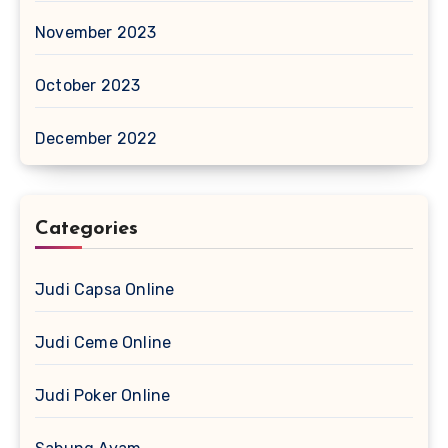
November 2023
October 2023
December 2022
Categories
Judi Capsa Online
Judi Ceme Online
Judi Poker Online