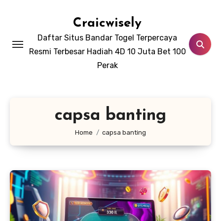
Skip
to
Craicwisely
content
Daftar Situs Bandar Togel Terpercaya
Resmi Terbesar Hadiah 4D 10 Juta Bet 100
Perak
capsa banting
Home
capsa banting