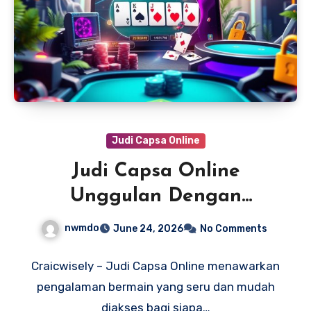
Judi Capsa Online
Judi Capsa Online
Unggulan Dengan
Permainan Seru Dan
nwmdo
June 24, 2026
No Comments
Menarik Untuk Hiburan
Craicwisely – Judi Capsa Online menawarkan
Maksimal
pengalaman bermain yang seru dan mudah
diakses bagi siapa…