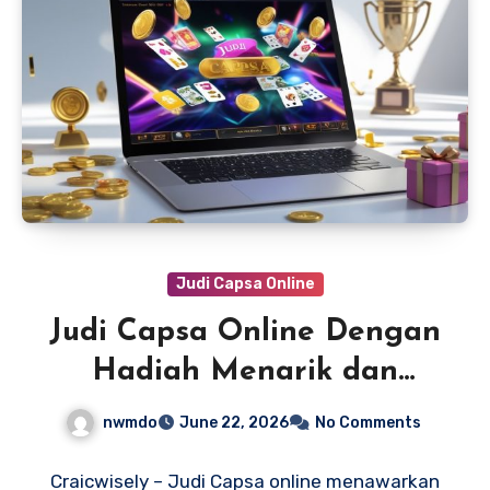
Judi Capsa Online
Judi Capsa Online Dengan
Hadiah Menarik dan
Peluang Besar: Cara Seru
nwmdo
June 22, 2026
No Comments
Menang Mudah dan Cepat
Craicwisely – Judi Capsa online menawarkan