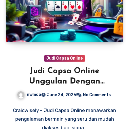
Judi Capsa Online
Judi Capsa Online
Unggulan Dengan
Permainan Seru Dan
nwmdo
June 24, 2026
No Comments
Menarik Untuk Hiburan
Craicwisely – Judi Capsa Online menawarkan
Maksimal
pengalaman bermain yang seru dan mudah
diakses bagi siapa…