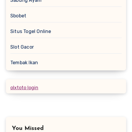
Sabung Ayam
Sbobet
Situs Togel Online
Slot Gacor
Tembak Ikan
olxtoto login
You Missed