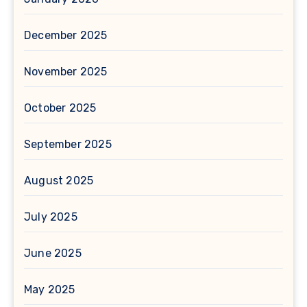
December 2025
November 2025
October 2025
September 2025
August 2025
July 2025
June 2025
May 2025