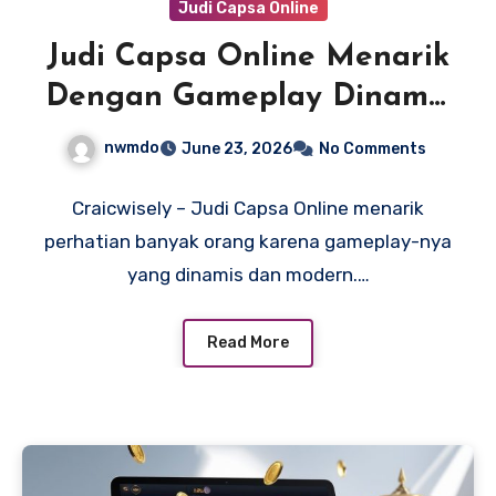
Judi Capsa Online
Judi Capsa Online Menarik
Dengan Gameplay Dinamis
dan Modern untuk Hiburan
nwmdo
June 23, 2026
No Comments
Seru dan Mudah
Craicwisely – Judi Capsa Online menarik
perhatian banyak orang karena gameplay-nya
yang dinamis dan modern.…
Read More