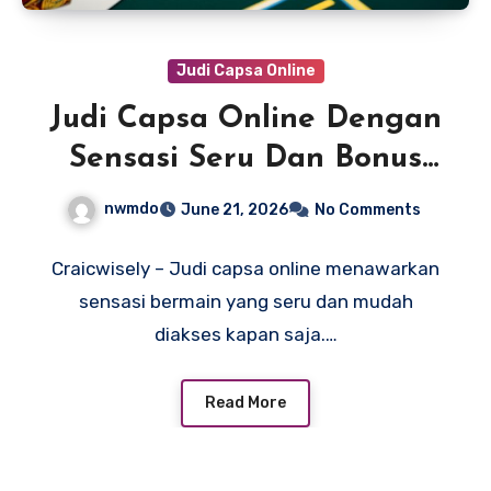
Judi Capsa Online
Judi Capsa Online Dengan
Sensasi Seru Dan Bonus
Spesial Untuk Pengalaman
nwmdo
June 21, 2026
No Comments
Bermain Maksimal
Craicwisely – Judi capsa online menawarkan
sensasi bermain yang seru dan mudah
diakses kapan saja.…
Read More