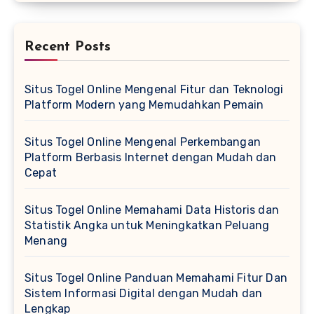
Recent Posts
Situs Togel Online Mengenal Fitur dan Teknologi
Platform Modern yang Memudahkan Pemain
Situs Togel Online Mengenal Perkembangan
Platform Berbasis Internet dengan Mudah dan
Cepat
Situs Togel Online Memahami Data Historis dan
Statistik Angka untuk Meningkatkan Peluang
Menang
Situs Togel Online Panduan Memahami Fitur Dan
Sistem Informasi Digital dengan Mudah dan
Lengkap