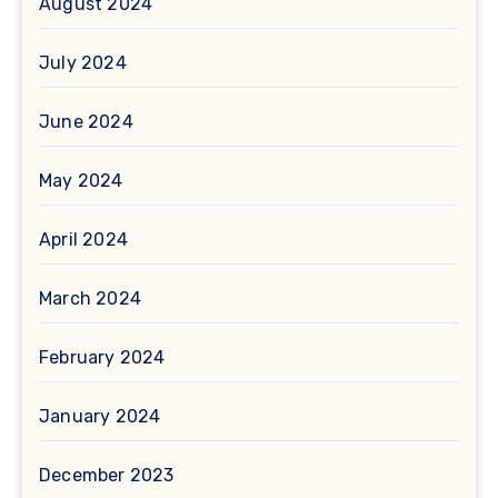
August 2024
July 2024
June 2024
May 2024
April 2024
March 2024
February 2024
January 2024
December 2023