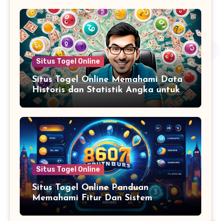
Situs Togel Online
Situs Togel Online Memahami Data
Historis dan Statistik Angka untuk
Meningkatkan Peluang Menang
Situs Togel Online
Situs Togel Online Panduan
Memahami Fitur Dan Sistem
Informasi Digital dengan Mudah
dan Lengkap