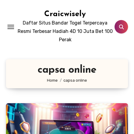
Skip
to
Craicwisely
content
Daftar Situs Bandar Togel Terpercaya
Resmi Terbesar Hadiah 4D 10 Juta Bet 100
Perak
capsa online
Home
capsa online