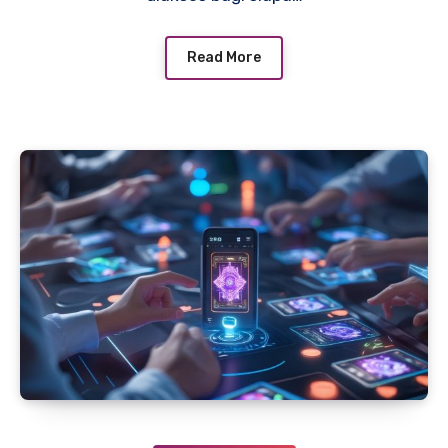
Read More