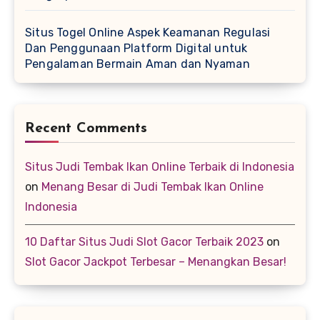
Situs Togel Online Aspek Keamanan Regulasi
Dan Penggunaan Platform Digital untuk
Pengalaman Bermain Aman dan Nyaman
Recent Comments
Situs Judi Tembak Ikan Online Terbaik di Indonesia
on
Menang Besar di Judi Tembak Ikan Online
Indonesia
10 Daftar Situs Judi Slot Gacor Terbaik 2023
on
Slot Gacor Jackpot Terbesar – Menangkan Besar!