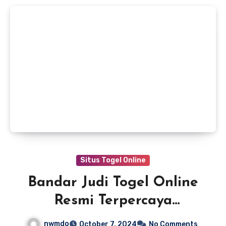
Situs Togel Online
Bandar Judi Togel Online
Resmi Terpercaya
Indonesia
nwmdo
October 7, 2024
No Comments