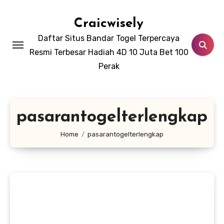
Skip
to
Craicwisely
content
Daftar Situs Bandar Togel Terpercaya
Resmi Terbesar Hadiah 4D 10 Juta Bet 100
Perak
pasarantogelterlengkap
Home
pasarantogelterlengkap