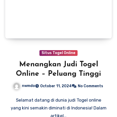
Situs Togel Online
Menangkan Judi Togel
Online – Peluang Tinggi
nwmdo
October 11, 2024
No Comments
Selamat datang di dunia judi Togel online
yang kini semakin diminati di Indonesia! Dalam
artikel…