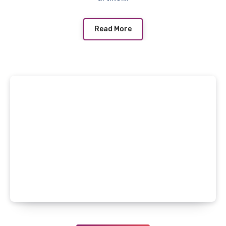
Read More