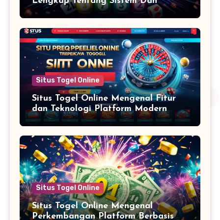
Lengkap Tentang Sistem Dan
Mekanisme Digital untuk Pemula
dan Penggemar
Situs Togel Online
Situs Togel Online Mengenal Fitur
dan Teknologi Platform Modern
yang Memudahkan Pemain
Situs Togel Online
Situs Togel Online Mengenal
Perkembangan Platform Berbasis