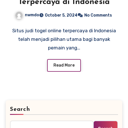
Terpercaya di Indonesia
nwmdo
October 5, 2024
No Comments
Situs judi togel online terpercaya di Indonesia
telah menjadi pilihan utama bagi banyak
pemain yang…
Read More
Search