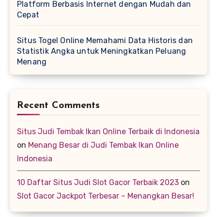
Platform Berbasis Internet dengan Mudah dan
Cepat
Situs Togel Online Memahami Data Historis dan
Statistik Angka untuk Meningkatkan Peluang
Menang
Recent Comments
Situs Judi Tembak Ikan Online Terbaik di Indonesia
on
Menang Besar di Judi Tembak Ikan Online
Indonesia
10 Daftar Situs Judi Slot Gacor Terbaik 2023
on
Slot Gacor Jackpot Terbesar – Menangkan Besar!