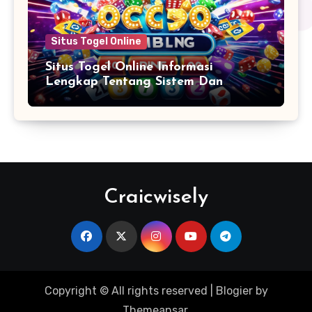
Situs Togel Online
Situs Togel Online Informasi
Lengkap Tentang Sistem Dan
Mekanisme Digital untuk Pemula
dan Penggemar
Craicwisely
Copyright © All rights reserved
|
Blogier
by
Themeansar
.