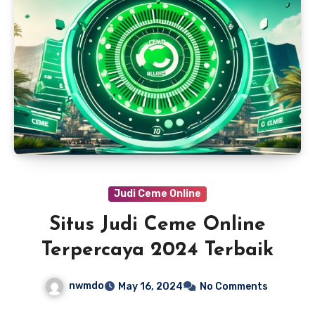
Judi Ceme Online
Situs Judi Ceme Online
Terpercaya 2024 Terbaik
nwmdo
May 16, 2024
No Comments