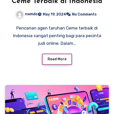
Ceme Terbaik di Indonesia
nwmdo
May 19, 2024
No Comments
Pencarian agen taruhan Ceme terbaik di
Indonesia sangat penting bagi para pecinta
judi online. Dalam…
Read More