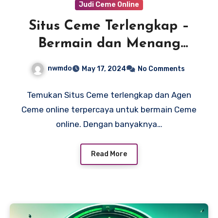
Judi Ceme Online
Situs Ceme Terlengkap –
Bermain dan Menang
Besar
nwmdo
May 17, 2024
No Comments
Temukan Situs Ceme terlengkap dan Agen
Ceme online terpercaya untuk bermain Ceme
online. Dengan banyaknya…
Read More