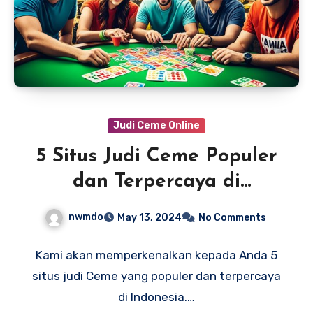
Judi Ceme Online
5 Situs Judi Ceme Populer
dan Terpercaya di
Indonesia
nwmdo
May 13, 2024
No Comments
Kami akan memperkenalkan kepada Anda 5
situs judi Ceme yang populer dan terpercaya
di Indonesia.…