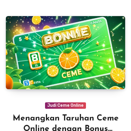
Judi Ceme Online
Menangkan Taruhan Ceme
Online dengan Bonus