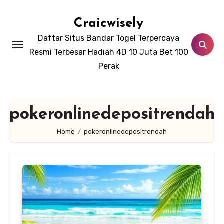
Skip
to
Craicwisely
content
Daftar Situs Bandar Togel Terpercaya
Resmi Terbesar Hadiah 4D 10 Juta Bet 100
Perak
pokeronlinedepositrendah
Home
pokeronlinedepositrendah