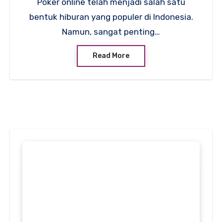
Poker online telah menjadi salah satu
bentuk hiburan yang populer di Indonesia.
Namun, sangat penting…
Read More