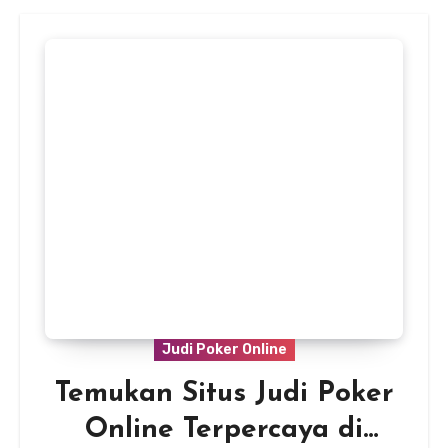
Judi Poker Online
Temukan Situs Judi Poker
Online Terpercaya di