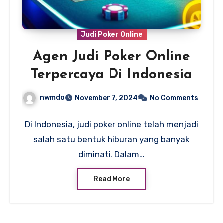
Judi Poker Online
Agen Judi Poker Online
Terpercaya Di Indonesia
nwmdo
November 7, 2024
No Comments
Di Indonesia, judi poker online telah menjadi
salah satu bentuk hiburan yang banyak
diminati. Dalam…
Read More