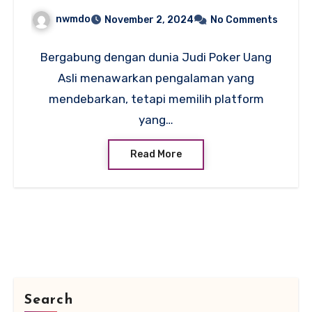
Indonesia
nwmdo
November 2, 2024
No Comments
Bergabung dengan dunia Judi Poker Uang
Asli menawarkan pengalaman yang
mendebarkan, tetapi memilih platform
yang…
Read More
Search