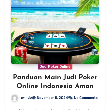
Judi Poker Online
Panduan Main Judi Poker
Online Indonesia Aman
nwmdo
November 5, 2024
No Comments