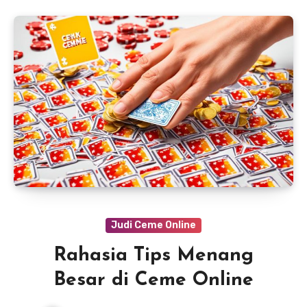
Judi Ceme Online
Rahasia Tips Menang
Besar di Ceme Online