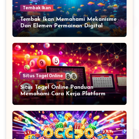
Tembak Ikan
Tembak Ikan Memahami Mekanisme
Dan Elemen Permainan Digital
untuk Pemula Seru
Situs Togel Online
Situs Togel Online Panduan
Memahami Cara Kerja Platform
Digital untuk Pemula Friendly