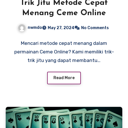
Trik Jitu Metode Cepat
Menang Ceme Online
nwmdo
May 27, 2024
No Comments
Mencari metode cepat menang dalam
permainan Ceme Online? Kami memiliki trik-
trik jitu yang dapat membantu…
Read More