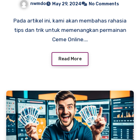
nwmdo
May 29, 2024
No Comments
Pada artikel ini, kami akan membahas rahasia
tips dan trik untuk memenangkan permainan
Ceme Online.…
Read More