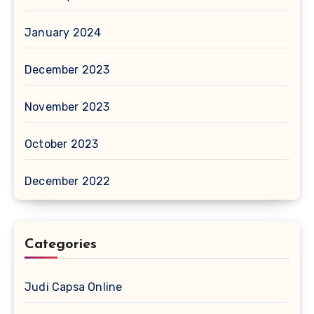
January 2024
December 2023
November 2023
October 2023
December 2022
Categories
Judi Capsa Online