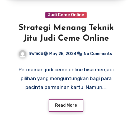
Judi Ceme Online
Strategi Menang Teknik
Jitu Judi Ceme Online
nwmdo
May 25, 2024
No Comments
Permainan judi ceme online bisa menjadi
pilihan yang menguntungkan bagi para
pecinta permainan kartu. Namun,…
Read More