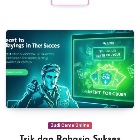
Judi Ceme Online
Trik dan Rahasia Sukses