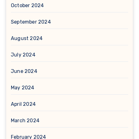
October 2024
September 2024
August 2024
July 2024
June 2024
May 2024
April 2024
March 2024
February 2024