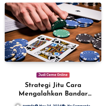
Judi Ceme Online
Strategi Jitu Cara
Mengalahkan Bandar
Ceme Online
nwmdo