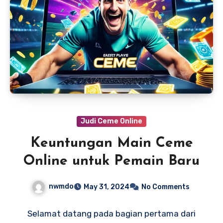
Judi Ceme Online
Keuntungan Main Ceme
Online untuk Pemain Baru
nwmdo
May 31, 2024
No Comments
Selamat datang pada bagian pertama dari