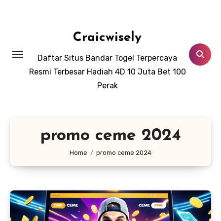
Skip
to
content
Craicwisely
Daftar Situs Bandar Togel Terpercaya
Resmi Terbesar Hadiah 4D 10 Juta Bet 100
Perak
promo ceme 2024
Home
promo ceme 2024