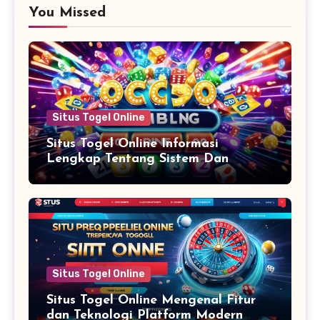
You Missed
Situs Togel Online
Situs Togel Online Informasi
Lengkap Tentang Sistem Dan
Mekanisme Digital untuk Pemula
dan Penggemar
Situs Togel Online
Situs Togel Online Mengenal Fitur
dan Teknologi Platform Modern