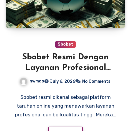
Sbobet
Sbobet Resmi Dengan
Layanan Profesional
Berkualitas Terpercaya:
nwmdo
July 6, 2026
No Comments
Pilihan Terbaik untuk
Sbobet resmi dikenal sebagai platform
Pengalaman Judi Online
taruhan online yang menawarkan layanan
Aman
profesional dan berkualitas tinggi. Mereka…