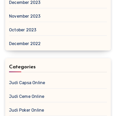
December 2023
November 2023
October 2023
December 2022
Categories
Judi Capsa Online
Judi Ceme Online
Judi Poker Online