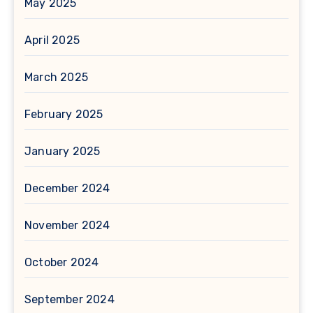
May 2025
April 2025
March 2025
February 2025
January 2025
December 2024
November 2024
October 2024
September 2024