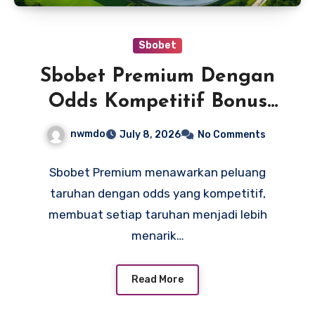
Sbobet
Sbobet Premium Dengan
Odds Kompetitif Bonus
Eksklusif Harian Untuk
nwmdo
July 8, 2026
No Comments
Pengalaman Taruhan
Sbobet Premium menawarkan peluang
Terbaik
taruhan dengan odds yang kompetitif,
membuat setiap taruhan menjadi lebih
menarik…
Read More