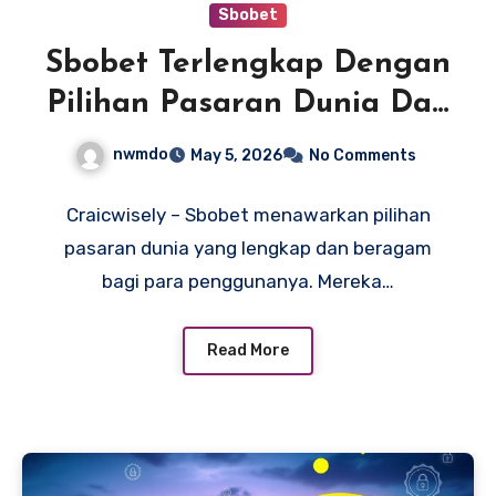
Sbobet
Sbobet Terlengkap Dengan
Pilihan Pasaran Dunia Dan
Akses Cepat Tanpa
nwmdo
May 5, 2026
No Comments
Hambatan untuk
Craicwisely – Sbobet menawarkan pilihan
Pengalaman Bermain yang
pasaran dunia yang lengkap dan beragam
Seru
bagi para penggunanya. Mereka…
Read More