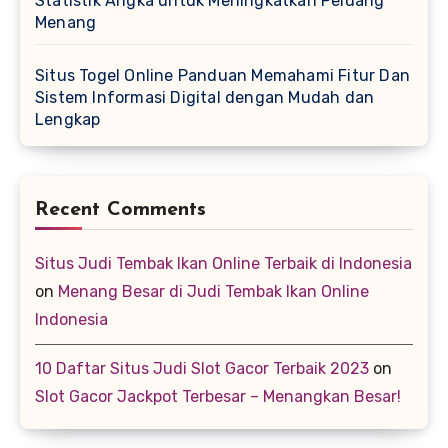
Statistik Angka untuk Meningkatkan Peluang
Menang
Situs Togel Online Panduan Memahami Fitur Dan
Sistem Informasi Digital dengan Mudah dan
Lengkap
Recent Comments
Situs Judi Tembak Ikan Online Terbaik di Indonesia
on
Menang Besar di Judi Tembak Ikan Online
Indonesia
10 Daftar Situs Judi Slot Gacor Terbaik 2023
on
Slot Gacor Jackpot Terbesar – Menangkan Besar!