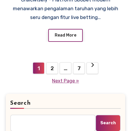
Bermain Lebih Seru
menawarkan pengalaman taruhan yang lebih
seru dengan fitur live betting…
Read More
Posts
1
2
…
7
pagination
Next Page »
Search
Search