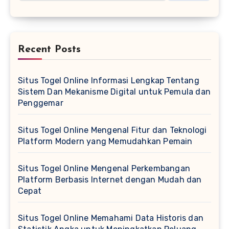
Recent Posts
Situs Togel Online Informasi Lengkap Tentang
Sistem Dan Mekanisme Digital untuk Pemula dan
Penggemar
Situs Togel Online Mengenal Fitur dan Teknologi
Platform Modern yang Memudahkan Pemain
Situs Togel Online Mengenal Perkembangan
Platform Berbasis Internet dengan Mudah dan
Cepat
Situs Togel Online Memahami Data Historis dan