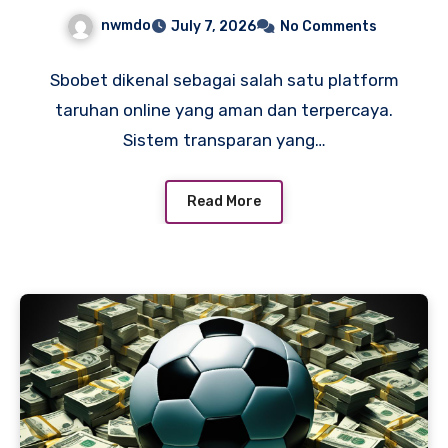
Profesional Modern untuk
nwmdo
July 7, 2026
No Comments
Pengalaman Taruhan
Sbobet dikenal sebagai salah satu platform
Terpercaya
taruhan online yang aman dan terpercaya.
Sistem transparan yang…
Read More