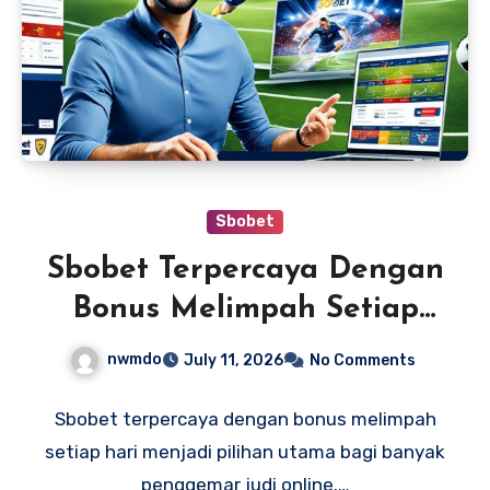
Sbobet
Sbobet Terpercaya Dengan
Bonus Melimpah Setiap
Hari, Cara Mudah Menang
nwmdo
July 11, 2026
No Comments
dan Seru Mainnya
Sbobet terpercaya dengan bonus melimpah
setiap hari menjadi pilihan utama bagi banyak
penggemar judi online.…