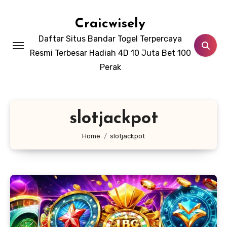
Skip
to
Craicwisely
content
Daftar Situs Bandar Togel Terpercaya
Resmi Terbesar Hadiah 4D 10 Juta Bet 100
Perak
slotjackpot
Home
slotjackpot