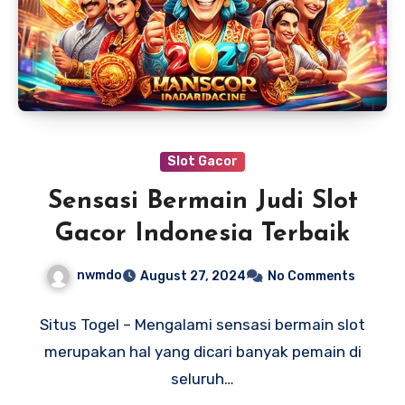
Slot Gacor
Sensasi Bermain Judi Slot
Gacor Indonesia Terbaik
nwmdo
August 27, 2024
No Comments
Situs Togel – Mengalami sensasi bermain slot
merupakan hal yang dicari banyak pemain di
seluruh…