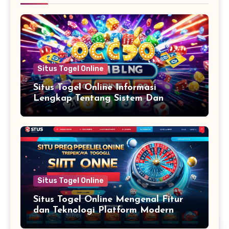
Situs Togel Online
Situs Togel Online Informasi
Lengkap Tentang Sistem Dan
Mekanisme Digital untuk Pemula
dan Penggemar
Situs Togel Online
Situs Togel Online Mengenal Fitur
dan Teknologi Platform Modern
yang Memudahkan Pemain