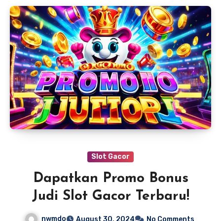
Slot Gacor
Dapatkan Promo Bonus
Judi Slot Gacor Terbaru!
nwmdo
August 30, 2024
No Comments