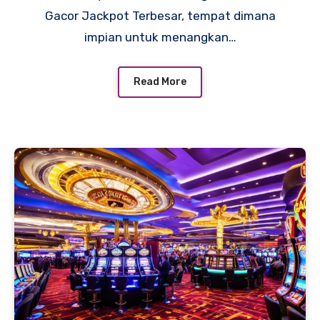
Gacor Jackpot Terbesar, tempat dimana
impian untuk menangkan…
Read More