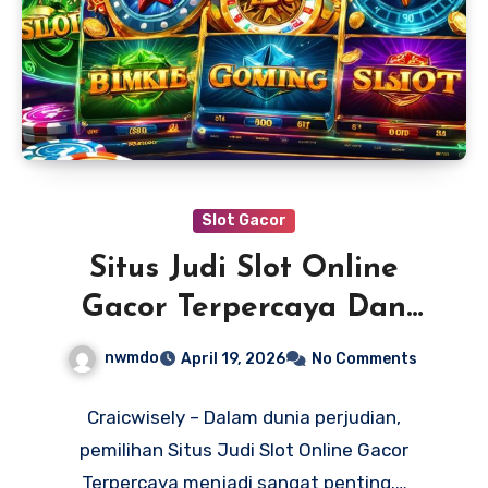
Slot Gacor
Situs Judi Slot Online
Gacor Terpercaya Dan
Aman
nwmdo
April 19, 2026
No Comments
Craicwisely – Dalam dunia perjudian,
pemilihan Situs Judi Slot Online Gacor
Terpercaya menjadi sangat penting.…