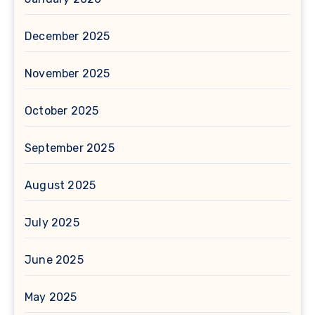
December 2025
November 2025
October 2025
September 2025
August 2025
July 2025
June 2025
May 2025