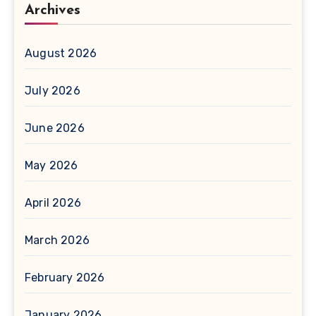
Archives
August 2026
July 2026
June 2026
May 2026
April 2026
March 2026
February 2026
January 2026