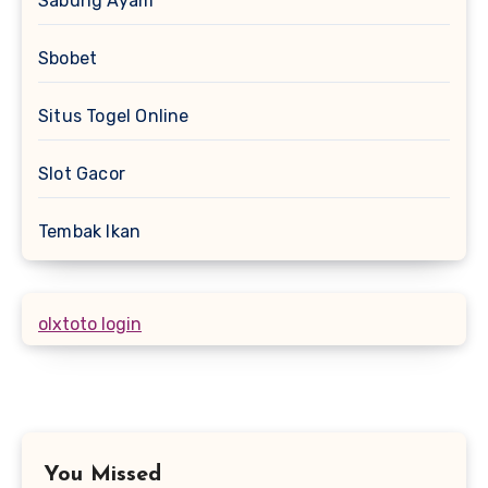
Sabung Ayam
Sbobet
Situs Togel Online
Slot Gacor
Tembak Ikan
olxtoto login
You Missed