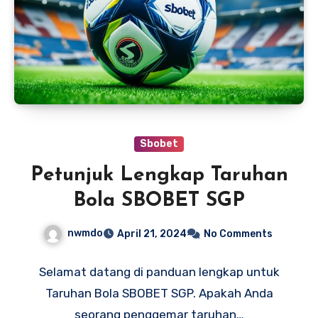
Sbobet
Petunjuk Lengkap Taruhan
Bola SBOBET SGP
nwmdo
April 21, 2024
No Comments
Selamat datang di panduan lengkap untuk
Taruhan Bola SBOBET SGP. Apakah Anda
seorang penggemar taruhan…