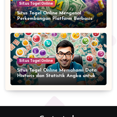
Situs Togel Online
Situs Togel Online Mengenal
Perkembangan Platform Berbasis
Internet dengan Mudah dan Cepat
Situs Togel Online
Situs Togel Online Memahami Data
Historis dan Statistik Angka untuk
Meningkatkan Peluang Menang