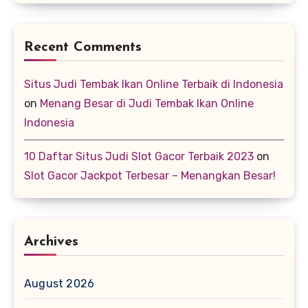
Recent Comments
Situs Judi Tembak Ikan Online Terbaik di Indonesia
on
Menang Besar di Judi Tembak Ikan Online
Indonesia
10 Daftar Situs Judi Slot Gacor Terbaik 2023
on
Slot Gacor Jackpot Terbesar – Menangkan Besar!
Archives
August 2026