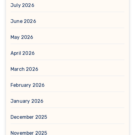
July 2026
June 2026
May 2026
April 2026
March 2026
February 2026
January 2026
December 2025
November 2025