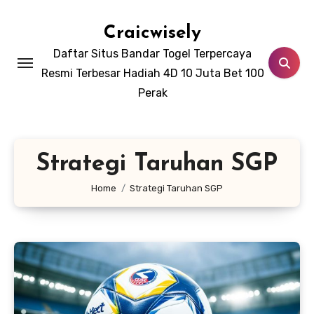
Skip
to
Craicwisely
content
Daftar Situs Bandar Togel Terpercaya
Resmi Terbesar Hadiah 4D 10 Juta Bet 100
Perak
Strategi Taruhan SGP
Home
Strategi Taruhan SGP