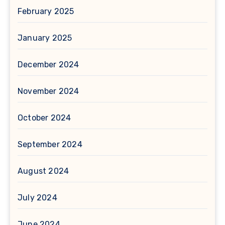
February 2025
January 2025
December 2024
November 2024
October 2024
September 2024
August 2024
July 2024
June 2024