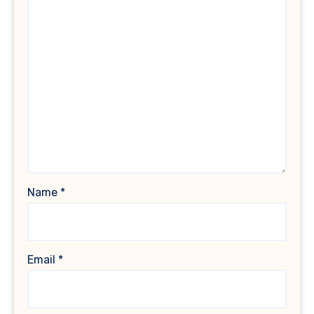
Name
*
Email
*