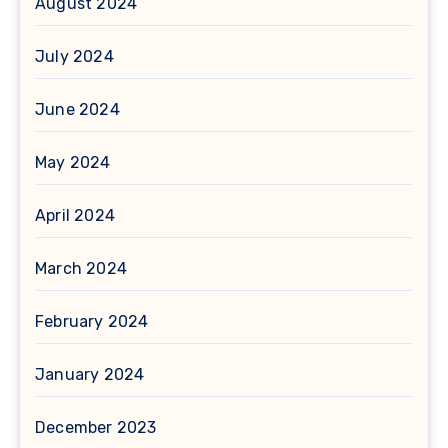
August 2024
July 2024
June 2024
May 2024
April 2024
March 2024
February 2024
January 2024
December 2023