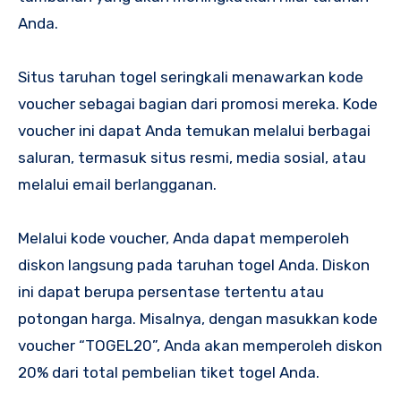
Anda.
Situs taruhan togel seringkali menawarkan kode
voucher sebagai bagian dari promosi mereka. Kode
voucher ini dapat Anda temukan melalui berbagai
saluran, termasuk situs resmi, media sosial, atau
melalui email berlangganan.
Melalui kode voucher, Anda dapat memperoleh
diskon langsung pada taruhan togel Anda. Diskon
ini dapat berupa persentase tertentu atau
potongan harga. Misalnya, dengan masukkan kode
voucher “TOGEL20”, Anda akan memperoleh diskon
20% dari total pembelian tiket togel Anda.