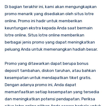
Di bagian terakhir ini, kami akan mengungkapkan
promo menarik yang disediakan oleh situs lotre
online. Promo ini hadir untuk memberikan
keuntungan ekstra kepada Anda saat bermain
lotre online. Situs lotre online memberikan
berbagai jenis promo yang dapat meningkatkan
peluang Anda untuk memenangkan hadiah besar.
Promo yang ditawarkan dapat berupa bonus
deposit tambahan, diskon taruhan, atau bahkan
kesempatan untuk mendapatkan tiket gratis.
Dengan adanya promo ini, Anda dapat
memanfaatkan setiap kesempatan yang tersedia
dan meningkatkan potensi pendapatan. Periksa