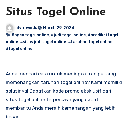
Situs Togel Online
By
nwmdo
March 29, 2024
#agen togel online
,
#judi togel online
,
#prediksi togel
online
,
#situs judi togel online
,
#taruhan togel online
,
#togel online
Anda mencari cara untuk meningkatkan peluang
memenangkan taruhan togel online? Kami memiliki
solusinya! Dapatkan kode promo eksklusif dari
situs togel online terpercaya yang dapat
membantu Anda meraih kemenangan yang lebih
besar.