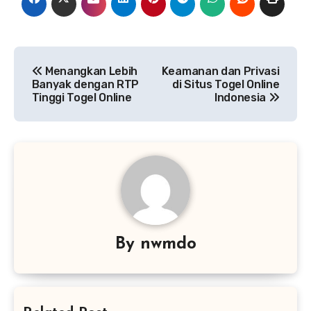
Post
Menangkan Lebih
Keamanan dan Privasi
navigation
Banyak dengan RTP
di Situs Togel Online
Tinggi Togel Online
Indonesia
By
nwmdo