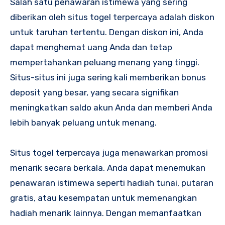
Salah satu penawaran istimewa yang sering
diberikan oleh situs togel terpercaya adalah diskon
untuk taruhan tertentu. Dengan diskon ini, Anda
dapat menghemat uang Anda dan tetap
mempertahankan peluang menang yang tinggi.
Situs-situs ini juga sering kali memberikan bonus
deposit yang besar, yang secara signifikan
meningkatkan saldo akun Anda dan memberi Anda
lebih banyak peluang untuk menang.
Situs togel terpercaya juga menawarkan promosi
menarik secara berkala. Anda dapat menemukan
penawaran istimewa seperti hadiah tunai, putaran
gratis, atau kesempatan untuk memenangkan
hadiah menarik lainnya. Dengan memanfaatkan