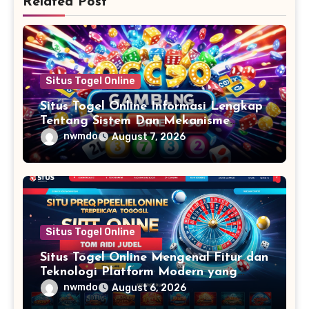
Related Post
Situs Togel Online
Situs Togel Online Informasi Lengkap
Tentang Sistem Dan Mekanisme
Digital untuk Pemula dan Penggemar
nwmdo
August 7, 2026
Situs Togel Online
Situs Togel Online Mengenal Fitur dan
Teknologi Platform Modern yang
Memudahkan Pemain
nwmdo
August 6, 2026