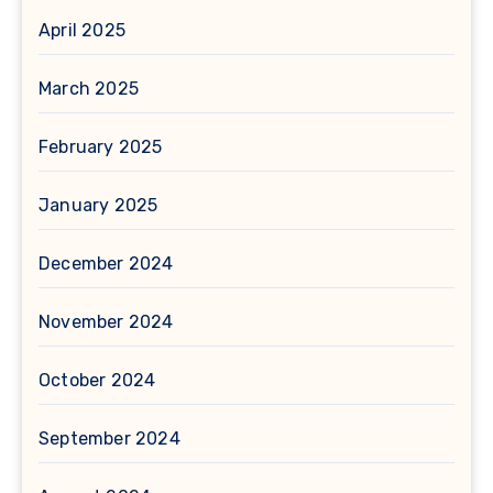
April 2025
March 2025
February 2025
January 2025
December 2024
November 2024
October 2024
September 2024