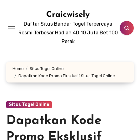
Skip
to
Craicwisely
content
Daftar Situs Bandar Togel Terpercaya
Resmi Terbesar Hadiah 4D 10 Juta Bet 100
Perak
Home
Situs Togel Online
Dapatkan Kode Promo Eksklusif Situs Togel Online
Situs Togel Online
Dapatkan Kode
Promo Eksklusif