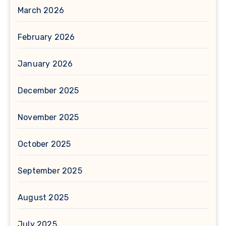
March 2026
February 2026
January 2026
December 2025
November 2025
October 2025
September 2025
August 2025
July 2025