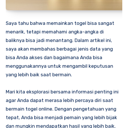
Saya tahu bahwa memainkan togel bisa sangat
menarik, tetapi memahami angka-angka di
baliknya bisa jadi menantang. Dalam artikel ini,
saya akan membahas berbagai jenis data yang
bisa Anda akses dan bagaimana Anda bisa
menggunakannya untuk mengambil keputusan
yang lebih baik saat bermain.
Mari kita eksplorasi bersama informasi penting ini
agar Anda dapat merasa lebih percaya diri saat
bermain togel online. Dengan pengetahuan yang
tepat, Anda bisa menjadi pemain yang lebih bijak
dan mungkin mendapatkan hasil yang lebih baik.