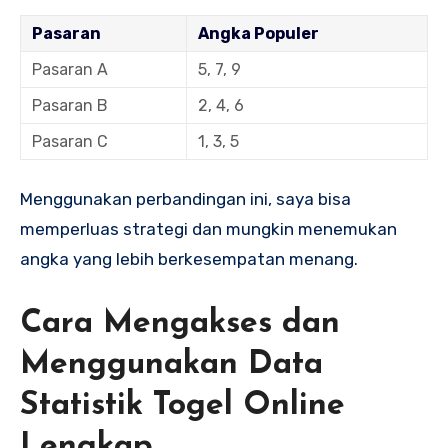
Pasaran
Angka Populer
Pasaran A
5, 7, 9
Pasaran B
2, 4, 6
Pasaran C
1, 3, 5
Menggunakan perbandingan ini, saya bisa
memperluas strategi dan mungkin menemukan
angka yang lebih berkesempatan menang.
Cara Mengakses dan
Menggunakan Data
Statistik Togel Online
Lengkap