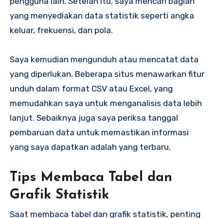
pengguna lain. Setelah itu, saya mencari bagian
yang menyediakan data statistik seperti angka
keluar, frekuensi, dan pola.
Saya kemudian mengunduh atau mencatat data
yang diperlukan. Beberapa situs menawarkan fitur
unduh dalam format CSV atau Excel, yang
memudahkan saya untuk menganalisis data lebih
lanjut. Sebaiknya juga saya periksa tanggal
pembaruan data untuk memastikan informasi
yang saya dapatkan adalah yang terbaru.
Tips Membaca Tabel dan
Grafik Statistik
Saat membaca tabel dan grafik statistik, penting