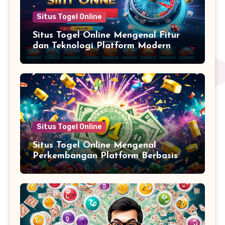
Situs Togel Online
Situs Togel Online Mengenal Fitur
dan Teknologi Platform Modern
yang Memudahkan Pemain
Situs Togel Online
Situs Togel Online Mengenal
Perkembangan Platform Berbasis
Internet dengan Mudah dan Cepat