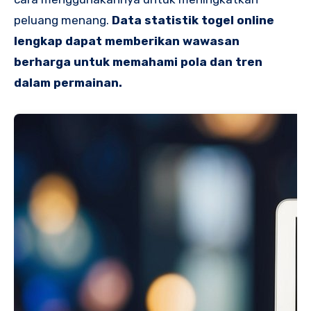
peluang menang.
Data statistik togel online
lengkap dapat memberikan wawasan
berharga untuk memahami pola dan tren
dalam permainan.