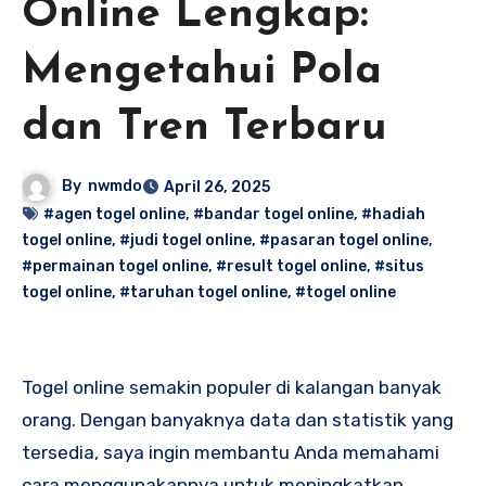
Online Lengkap:
Mengetahui Pola
dan Tren Terbaru
By
nwmdo
April 26, 2025
#agen togel online
,
#bandar togel online
,
#hadiah
togel online
,
#judi togel online
,
#pasaran togel online
,
#permainan togel online
,
#result togel online
,
#situs
togel online
,
#taruhan togel online
,
#togel online
Togel online semakin populer di kalangan banyak
orang. Dengan banyaknya data dan statistik yang
tersedia, saya ingin membantu Anda memahami
cara menggunakannya untuk meningkatkan