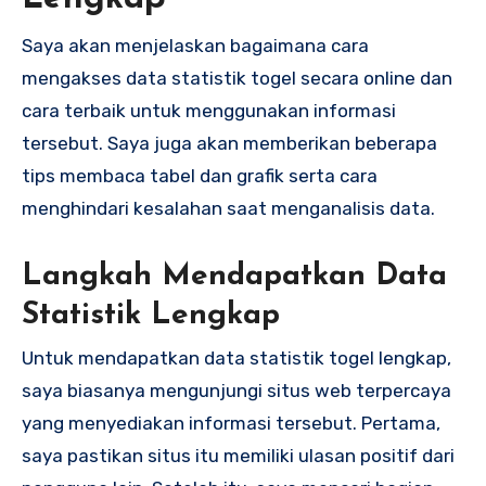
Saya akan menjelaskan bagaimana cara
mengakses data statistik togel secara online dan
cara terbaik untuk menggunakan informasi
tersebut. Saya juga akan memberikan beberapa
tips membaca tabel dan grafik serta cara
menghindari kesalahan saat menganalisis data.
Langkah Mendapatkan Data
Statistik Lengkap
Untuk mendapatkan data statistik togel lengkap,
saya biasanya mengunjungi situs web terpercaya
yang menyediakan informasi tersebut. Pertama,
saya pastikan situs itu memiliki ulasan positif dari