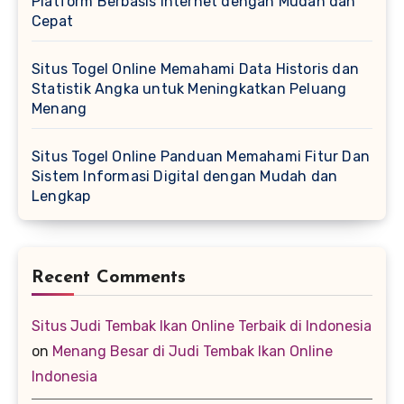
Platform Berbasis Internet dengan Mudah dan
Cepat
Situs Togel Online Memahami Data Historis dan
Statistik Angka untuk Meningkatkan Peluang
Menang
Situs Togel Online Panduan Memahami Fitur Dan
Sistem Informasi Digital dengan Mudah dan
Lengkap
Recent Comments
Situs Judi Tembak Ikan Online Terbaik di Indonesia
on
Menang Besar di Judi Tembak Ikan Online
Indonesia