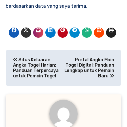
berdasarkan data yang saya terima.
Post
Situs Keluaran
Portal Angka Main
navigation
Angka Togel Harian:
Togel Digital: Panduan
Panduan Terpercaya
Lengkap untuk Pemain
untuk Pemain Togel
Baru