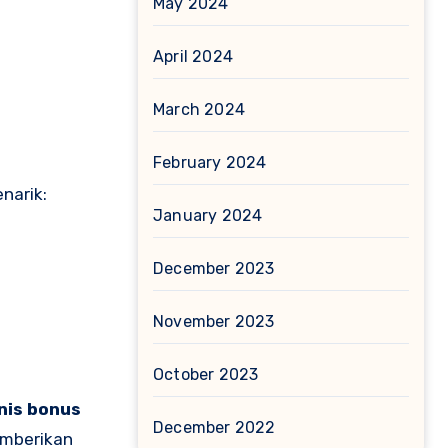
May 2024
April 2024
March 2024
February 2024
narik:
January 2024
December 2023
November 2023
October 2023
nis bonus
December 2022
mberikan