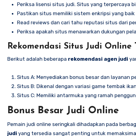
Periksa lisensi situs judi. Situs yang terpercaya b
Pastikan situs memiliki sistem enkripsi yang baik
Read reviews dan cari tahu reputasi situs dari pe
Periksa apakah situs menawarkan dukungan pela
Rekomendasi Situs Judi Online 
Berikut adalah beberapa
rekomendasi agen judi
ya
Situs A: Menyediakan bonus besar dan layanan p
Situs B: Dikenal dengan variasi game tembak ik
Situs C: Memiliki antarmuka yang ramah penggun
Bonus Besar Judi Online
Pemain judi online seringkali dihadapkan pada berba
judi
yang tersedia sangat penting untuk memaksim