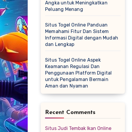
Angka untuk Meningkatkan
Peluang Menang
Situs Togel Online Panduan
Memahami Fitur Dan Sistem
Informasi Digital dengan Mudah
dan Lengkap
Situs Togel Online Aspek
Keamanan Regulasi Dan
Penggunaan Platform Digital
untuk Pengalaman Bermain
Aman dan Nyaman
Recent Comments
Situs Judi Tembak Ikan Online