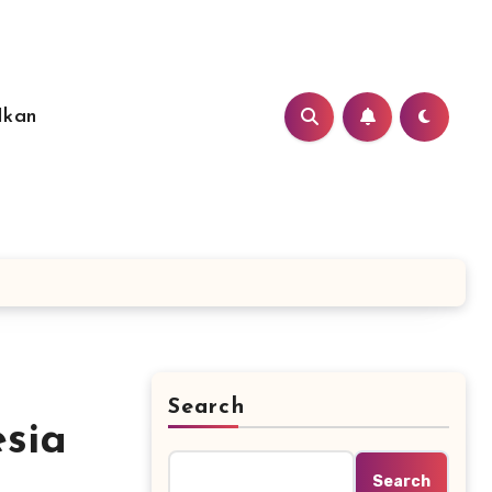
Ikan
Search
sia
Search