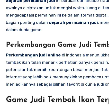
Sejarah permainan judi
ini berakar dari arcade tra
awalnya diciptakan untuk mengisi waktu luang di te
mengadaptasi permainan ini ke dalam format digital, 
bagian penting dalam
sejarah permainan judi
, me
dalam dunia game.
Perkembangan Game Judi Temba
Perkembangan judi online
di Indonesia menunjukkan
tembak ikan telah menarik perhatian banyak pemain
potensi untuk meraih keuntungan besar menjadi fakt
internet yang lebih baik memungkinkan pembaca unt
menjadikannya sebagai pilihan favorit di dunia judi on
Game Judi Tembak Ikan Ter