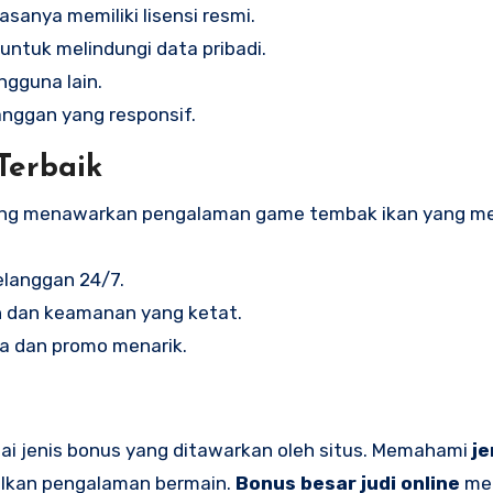
iasanya memiliki lisensi resmi.
 untuk melindungi data pribadi.
ngguna lain.
nggan yang responsif.
Terbaik
ng menawarkan pengalaman game tembak ikan yang me
elanggan 24/7.
an dan keamanan yang ketat.
a dan promo menarik.
gai jenis bonus yang ditawarkan oleh situs. Memahami
je
alkan pengalaman bermain.
Bonus besar judi online
me