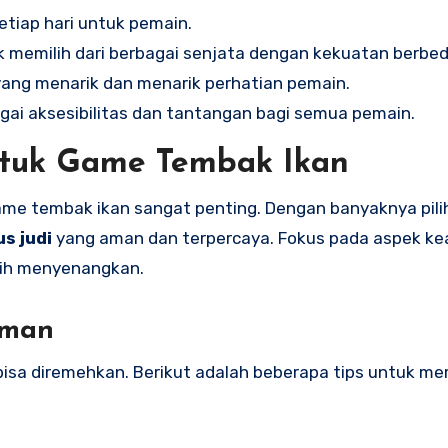
tiap hari untuk pemain.
memilih dari berbagai senjata dengan kekuatan berbed
ang menarik dan menarik perhatian pemain.
ai aksesibilitas dan tantangan bagi semua pemain.
untuk Game Tembak Ikan
 game tembak ikan sangat penting. Dengan banyaknya pil
us judi
yang aman dan terpercaya. Fokus pada aspek k
bih menyenangkan.
Aman
bisa diremehkan. Berikut adalah beberapa tips untuk m