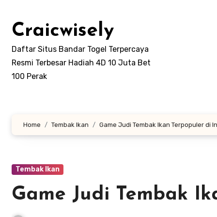
Skip
to
Craicwisely
content
Daftar Situs Bandar Togel Terpercaya
Resmi Terbesar Hadiah 4D 10 Juta Bet
100 Perak
Home
Tembak Ikan
Game Judi Tembak Ikan Terpopuler di I
Tembak Ikan
Game Judi Tembak Ika