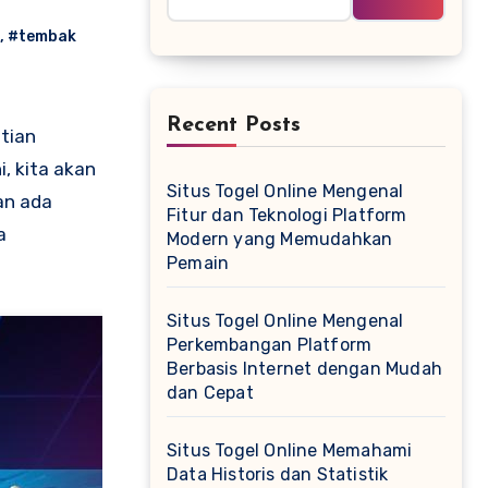
,
#tembak
Recent Posts
atian
, kita akan
Situs Togel Online Mengenal
an ada
Fitur dan Teknologi Platform
a
Modern yang Memudahkan
Pemain
Situs Togel Online Mengenal
Perkembangan Platform
Berbasis Internet dengan Mudah
dan Cepat
Situs Togel Online Memahami
Data Historis dan Statistik