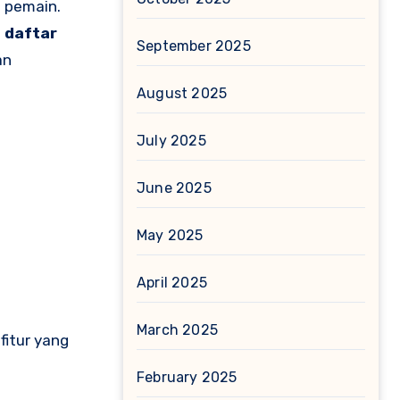
a pemain.
h
daftar
September 2025
an
August 2025
July 2025
June 2025
May 2025
April 2025
March 2025
fitur yang
February 2025