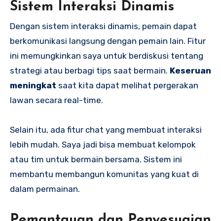
Sistem Interaksi Dinamis
Dengan sistem interaksi dinamis, pemain dapat
berkomunikasi langsung dengan pemain lain. Fitur
ini memungkinkan saya untuk berdiskusi tentang
strategi atau berbagi tips saat bermain.
Keseruan
meningkat
saat kita dapat melihat pergerakan
lawan secara real-time.
Selain itu, ada fitur chat yang membuat interaksi
lebih mudah. Saya jadi bisa membuat kelompok
atau tim untuk bermain bersama. Sistem ini
membantu membangun komunitas yang kuat di
dalam permainan.
Pemantauan dan Penyesuaian