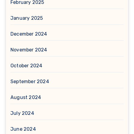
February 2025
January 2025
December 2024
November 2024
October 2024
September 2024
August 2024
July 2024
June 2024