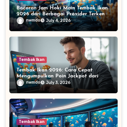
Bocoran Jam Hoki Main Tembak Ikan
2026 dari Berbagai Provider Terkenal
Dunia yang Wajib Dicoba
nwmdo
July 4, 2026
Tembak Ikan
Tembak Ikan 2026: Cara Cepat
Mengumpulkan Poin Jackpot dari
Kamar VIP Multiplayer dengan
nwmdo
July 3, 2026
Mudah
Tembak Ikan