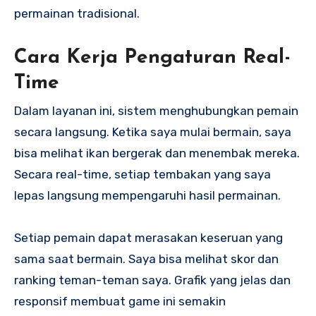
permainan tradisional.
Cara Kerja Pengaturan Real-
Time
Dalam layanan ini, sistem menghubungkan pemain
secara langsung. Ketika saya mulai bermain, saya
bisa melihat ikan bergerak dan menembak mereka.
Secara real-time, setiap tembakan yang saya
lepas langsung mempengaruhi hasil permainan.
Setiap pemain dapat merasakan keseruan yang
sama saat bermain. Saya bisa melihat skor dan
ranking teman-teman saya. Grafik yang jelas dan
responsif membuat game ini semakin