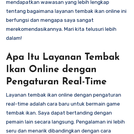
mendapatkan wawasan yang lebih lengkap
tentang bagaimana layanan tembak ikan online ini
berfungsi dan mengapa saya sangat
merekomendasikannya. Mari kita telusuri lebih
dalam!
Apa Itu Layanan Tembak
Ikan Online dengan
Pengaturan Real-Time
Layanan tembak ikan online dengan pengaturan
real-time adalah cara baru untuk bermain game
tembak ikan. Saya dapat bertanding dengan
pemain lain secara langsung. Pengalaman ini lebih
seru dan menarik dibandingkan dengan cara