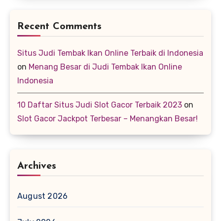
Recent Comments
Situs Judi Tembak Ikan Online Terbaik di Indonesia
on
Menang Besar di Judi Tembak Ikan Online
Indonesia
10 Daftar Situs Judi Slot Gacor Terbaik 2023
on
Slot Gacor Jackpot Terbesar – Menangkan Besar!
Archives
August 2026