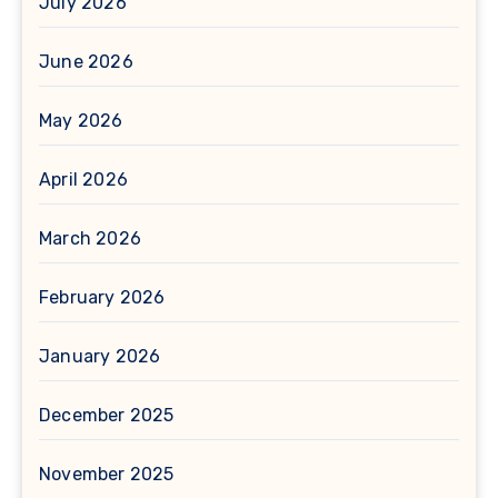
July 2026
June 2026
May 2026
April 2026
March 2026
February 2026
January 2026
December 2025
November 2025