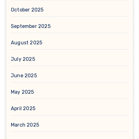
October 2025
September 2025
August 2025
July 2025
June 2025
May 2025
April 2025
March 2025