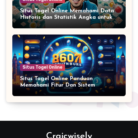
Situs Togel Online Memahami Data
Historis dan Statistik Angka untuk
Meningkatkan Peluang Menang
Situs Togel Online
Situs Togel Online Panduan
Memahami Fitur Dan Sistem
Informasi Digital dengan Mudah
dan Lengkap
Craicwisely