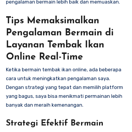
pengalaman bermain lebih baik dan memuaskan.
Tips Memaksimalkan
Pengalaman Bermain di
Layanan Tembak Ikan
Online Real-Time
Ketika bermain tembak ikan online, ada beberapa
cara untuk meningkatkan pengalaman saya.
Dengan strategi yang tepat dan memilih platform
yang bagus, saya bisa menikmati permainan lebih
banyak dan meraih kemenangan.
Strategi Efektif Bermain