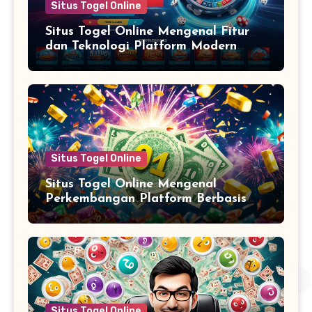
Situs Togel Online
Situs Togel Online Mengenal Fitur
dan Teknologi Platform Modern
yang Memudahkan Pemain
Situs Togel Online
Situs Togel Online Mengenal
Perkembangan Platform Berbasis
Internet dengan Mudah dan Cepat
Situs Togel Online