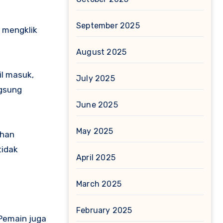
September 2025
 mengklik
August 2025
il masuk,
July 2025
ngsung
June 2025
May 2025
ihan
tidak
April 2025
March 2025
February 2025
Pemain juga