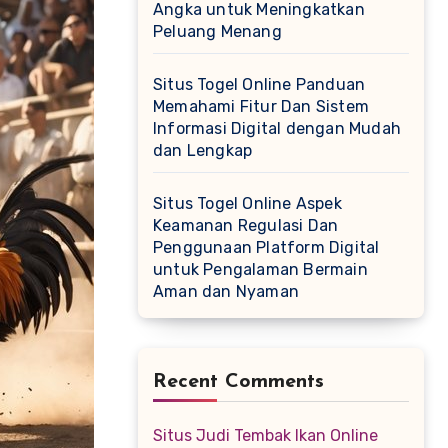
Angka untuk Meningkatkan
Peluang Menang
Situs Togel Online Panduan
Memahami Fitur Dan Sistem
Informasi Digital dengan Mudah
dan Lengkap
Situs Togel Online Aspek
Keamanan Regulasi Dan
Penggunaan Platform Digital
untuk Pengalaman Bermain
Aman dan Nyaman
Recent Comments
Situs Judi Tembak Ikan Online