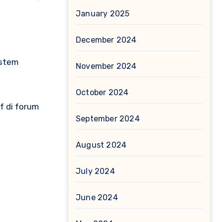
January 2025
December 2024
istem
November 2024
October 2024
f di forum
September 2024
August 2024
July 2024
June 2024