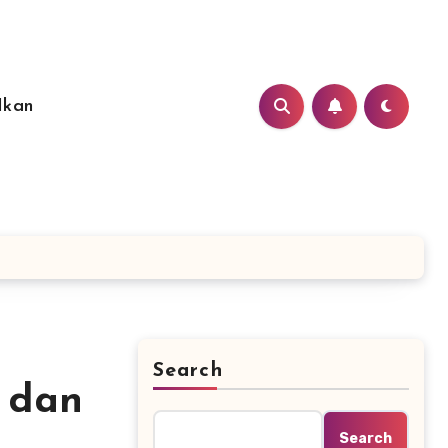
Ikan
Search
 dan
Search