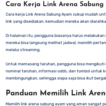
Cara Kerja Link Arena Sabung
Cara kerja Link Arena Sabung Ayam cukup mudah unt
link yang disediakan, kemudian mereka akan diarah
Di halaman itu, pengguna biasanya harus melakukan 
mereka bisa langsung melihat jadwal, memilih pert
melalui streaming.
Untuk memasang taruhan, pengguna bisa mengikuti in
nominal taruhan, informasi odds, dan tombol untuk ko
membingungkan, sehingga siapa saja bisa ikut berg
Panduan Memilih Link Are
Memilih link arena sabung ayam yang aman sangat pe