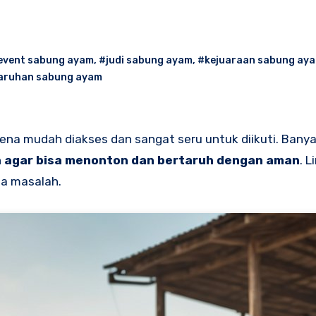
event sabung ayam
,
#judi sabung ayam
,
#kejuaraan sabung ay
aruhan sabung ayam
a agar bisa menonton dan bertaruh dengan aman
. L
pa masalah.