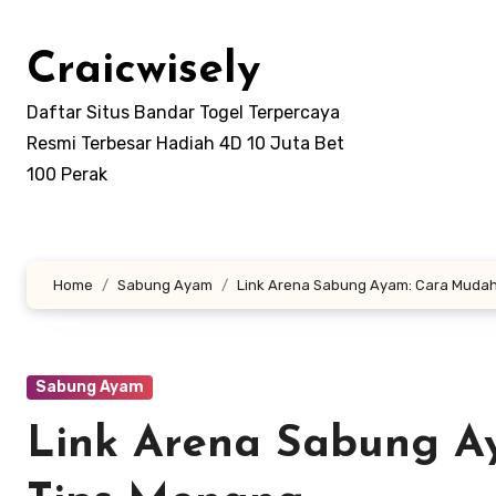
Skip
to
Craicwisely
content
Daftar Situs Bandar Togel Terpercaya
Resmi Terbesar Hadiah 4D 10 Juta Bet
100 Perak
Home
Sabung Ayam
Link Arena Sabung Ayam: Cara Mudah
Sabung Ayam
Link Arena Sabung A