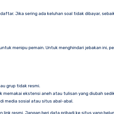
aftar. Jika sering ada keluhan soal tidak dibayar, seba
i untuk menipu pemain. Untuk menghindari jebakan ini, p
tau grup tidak resmi.
dak memakai ekstensi aneh atau tulisan yang diubah sedik
di media sosial atau situs abal-abal.
nk resmi. Jangan beri data pribadi ke situs yang belum