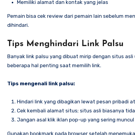
Memiliki alamat dan kontak yang jelas
Pemain bisa cek review dari pemain lain sebelum mend
dihindari.
Tips Menghindari Link Palsu
Banyak link palsu yang dibuat mirip dengan situs asl
beberapa hal penting saat memilih link.
Tips mengenali link palsu:
Hindari link yang dibagikan lewat pesan pribadi a
Cek kembali alamat situs; situs asli biasanya ti
Jangan asal klik iklan pop-up yang sering muncul 
Gunakan bookmark pada browser setelah menemukan li