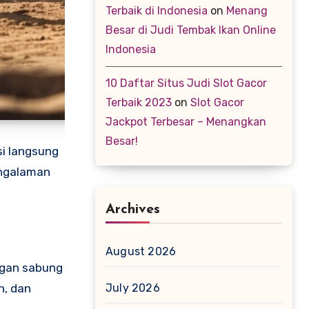
Terbaik di Indonesia
on
Menang
Besar di Judi Tembak Ikan Online
Indonesia
10 Daftar Situs Judi Slot Gacor
Terbaik 2023
on
Slot Gacor
Jackpot Terbesar – Menangkan
Besar!
si langsung
engalaman
Archives
August 2026
ngan sabung
n, dan
July 2026