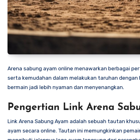
Arena sabung ayam online menawarkan berbagai perta
serta kemudahan dalam melakukan taruhan dengan h
bermain jadi lebih nyaman dan menyenangkan.
Pengertian Link Arena Sa
Link Arena Sabung Ayam adalah sebuah tautan khus
ayam secara online. Tautan ini memungkinkan pema