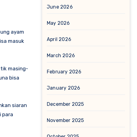
June 2026
May 2026
abung ayam
April 2026
bisa masuk
March 2026
stik masing-
February 2026
una bisa
January 2026
December 2025
ahkan siaran
i para
November 2025
October 2025