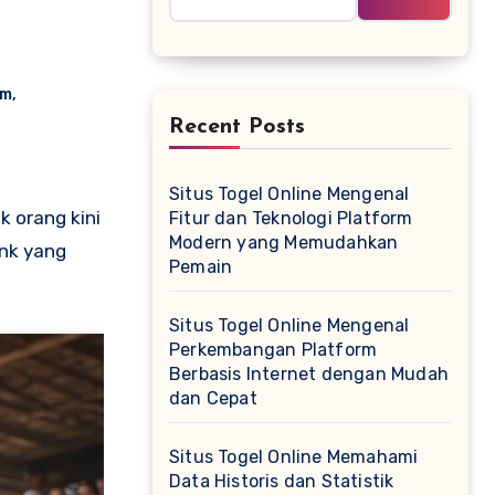
am
,
Recent Posts
Situs Togel Online Mengenal
Fitur dan Teknologi Platform
Modern yang Memudahkan
ink yang
Pemain
Situs Togel Online Mengenal
Perkembangan Platform
Berbasis Internet dengan Mudah
dan Cepat
Situs Togel Online Memahami
Data Historis dan Statistik