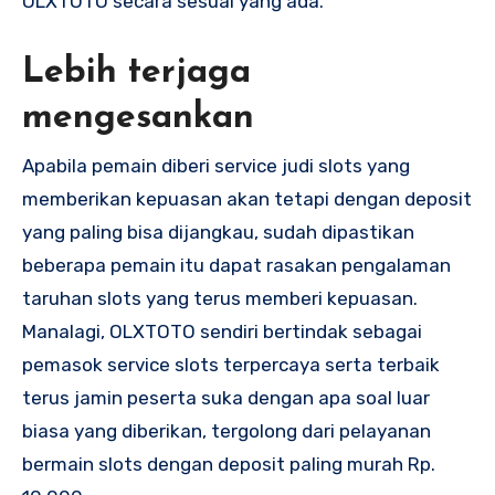
OLXTOTO secara sesuai yang ada.
Lebih terjaga
mengesankan
Apabila pemain diberi service judi slots yang
memberikan kepuasan akan tetapi dengan deposit
yang paling bisa dijangkau, sudah dipastikan
beberapa pemain itu dapat rasakan pengalaman
taruhan slots yang terus memberi kepuasan.
Manalagi, OLXTOTO sendiri bertindak sebagai
pemasok service slots terpercaya serta terbaik
terus jamin peserta suka dengan apa soal luar
biasa yang diberikan, tergolong dari pelayanan
bermain slots dengan deposit paling murah Rp.