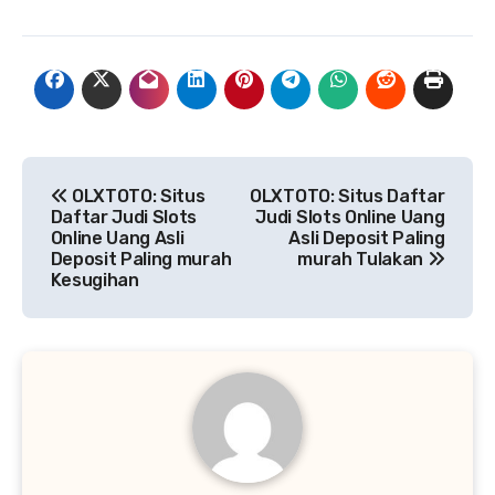
Post
OLXTOTO: Situs
OLXTOTO: Situs Daftar
navigation
Daftar Judi Slots
Judi Slots Online Uang
Online Uang Asli
Asli Deposit Paling
Deposit Paling murah
murah Tulakan
Kesugihan