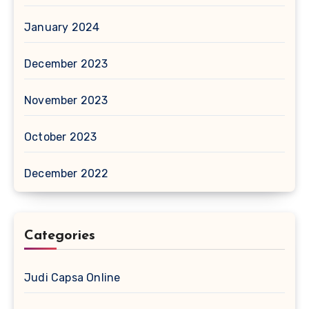
January 2024
December 2023
November 2023
October 2023
December 2022
Categories
Judi Capsa Online