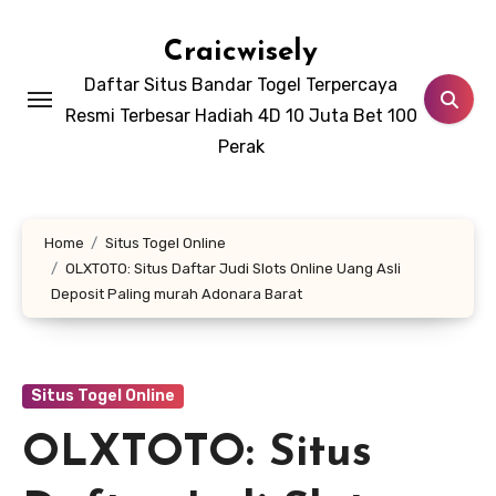
Skip
to
Craicwisely
content
Daftar Situs Bandar Togel Terpercaya
Resmi Terbesar Hadiah 4D 10 Juta Bet 100
Perak
Home
Situs Togel Online
OLXTOTO: Situs Daftar Judi Slots Online Uang Asli
Deposit Paling murah Adonara Barat
Situs Togel Online
OLXTOTO: Situs