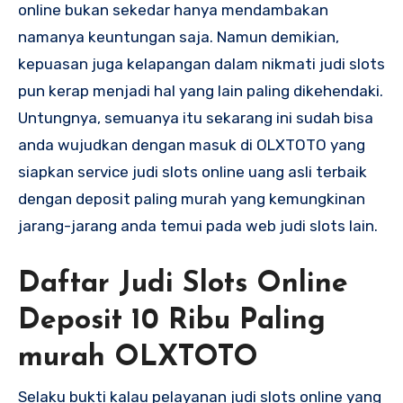
online bukan sekedar hanya mendambakan
namanya keuntungan saja. Namun demikian,
kepuasan juga kelapangan dalam nikmati judi slots
pun kerap menjadi hal yang lain paling dikehendaki.
Untungnya, semuanya itu sekarang ini sudah bisa
anda wujudkan dengan masuk di OLXTOTO yang
siapkan service judi slots online uang asli terbaik
dengan deposit paling murah yang kemungkinan
jarang-jarang anda temui pada web judi slots lain.
Daftar Judi Slots Online
Deposit 10 Ribu Paling
murah OLXTOTO
Selaku bukti kalau pelayanan judi slots online yang