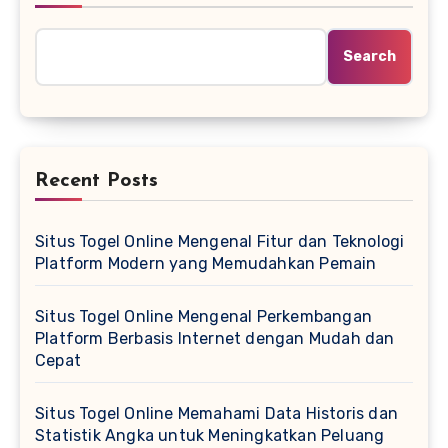
Search
Recent Posts
Situs Togel Online Mengenal Fitur dan Teknologi
Platform Modern yang Memudahkan Pemain
Situs Togel Online Mengenal Perkembangan
Platform Berbasis Internet dengan Mudah dan
Cepat
Situs Togel Online Memahami Data Historis dan
Statistik Angka untuk Meningkatkan Peluang