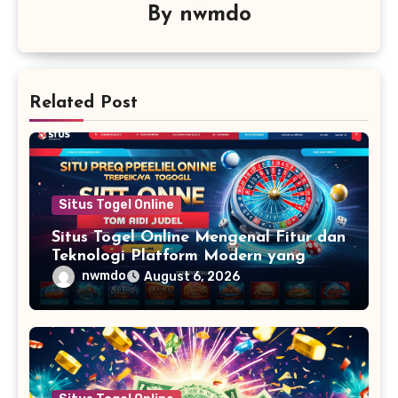
By
nwmdo
Related Post
Situs Togel Online
Situs Togel Online Mengenal Fitur dan
Teknologi Platform Modern yang
Memudahkan Pemain
nwmdo
August 6, 2026