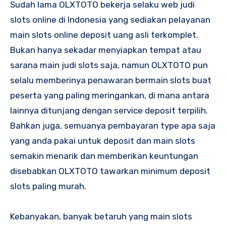
Sudah lama OLXTOTO bekerja selaku web judi
slots online di Indonesia yang sediakan pelayanan
main slots online deposit uang asli terkomplet.
Bukan hanya sekadar menyiapkan tempat atau
sarana main judi slots saja, namun OLXTOTO pun
selalu memberinya penawaran bermain slots buat
peserta yang paling meringankan, di mana antara
lainnya ditunjang dengan service deposit terpilih.
Bahkan juga, semuanya pembayaran type apa saja
yang anda pakai untuk deposit dan main slots
semakin menarik dan memberikan keuntungan
disebabkan OLXTOTO tawarkan minimum deposit
slots paling murah.
Kebanyakan, banyak betaruh yang main slots