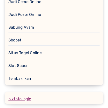
Judi Ceme Online
Judi Poker Online
Sabung Ayam
Sbobet
Situs Togel Online
Slot Gacor
Tembak Ikan
olxtoto login