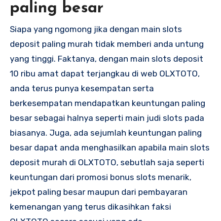
paling besar
Siapa yang ngomong jika dengan main slots
deposit paling murah tidak memberi anda untung
yang tinggi. Faktanya, dengan main slots deposit
10 ribu amat dapat terjangkau di web OLXTOTO,
anda terus punya kesempatan serta
berkesempatan mendapatkan keuntungan paling
besar sebagai halnya seperti main judi slots pada
biasanya. Juga, ada sejumlah keuntungan paling
besar dapat anda menghasilkan apabila main slots
deposit murah di OLXTOTO, sebutlah saja seperti
keuntungan dari promosi bonus slots menarik,
jekpot paling besar maupun dari pembayaran
kemenangan yang terus dikasihkan faksi