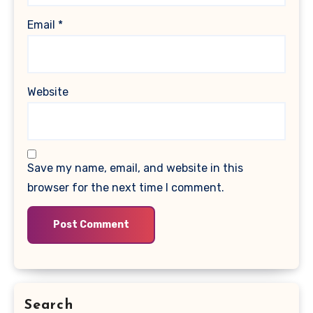
Email
*
Website
Save my name, email, and website in this
browser for the next time I comment.
Search