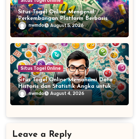
Situs Togel Online
Situs Togel Online Mengenal
Perkembangan Platform Berbasis
Internet dengan Mudah dan Cepat
nwmdo
August 5, 2026
Situs Togel Online
Situs Togel Online Memahami Data
Historis dan Statistik Angka untuk
Meningkatkan Peluang Menang
nwmdo
August 4, 2026
Leave a Reply