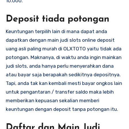
10.000.
Deposit tiada potongan
Keuntungan terpilih lain di mana dapat anda
dapatkan dengan main judi slots online deposit
uang asli paling murah di OLXTOTO yaitu tidak ada
potongan. Maknanya, di waktu anda ingin mainkan
judi slots, anda hanya perlu menyerahkan dana
atau bayar saja berapakah sedikitnya depositnya.
Tapi, anda tak kan kembali mesti bayar ongkos lain
untuk pengantaran / transfer saldo maka lebih
memberikan kepuasan sekalian memberi
keuntungan dengan deposit tanpa potongan itu.
Daftar dan Main Judi