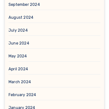
September 2024
August 2024
July 2024
June 2024
May 2024
April 2024
March 2024
February 2024
January 2024