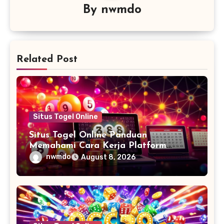
By
nwmdo
Related Post
Situs Togel Online
Situs Togel Online Panduan
Memahami Cara Kerja Platform
Digital untuk Pemula Friendly
nwmdo
August 8, 2026