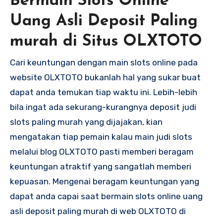
Bermain Slots Online
Uang Asli Deposit Paling
murah di Situs OLXTOTO
Cari keuntungan dengan main slots online pada
website OLXTOTO bukanlah hal yang sukar buat
dapat anda temukan tiap waktu ini. Lebih-lebih
bila ingat ada sekurang-kurangnya deposit judi
slots paling murah yang dijajakan, kian
mengatakan tiap pemain kalau main judi slots
melalui blog OLXTOTO pasti memberi beragam
keuntungan atraktif yang sangatlah memberi
kepuasan. Mengenai beragam keuntungan yang
dapat anda capai saat bermain slots online uang
asli deposit paling murah di web OLXTOTO di