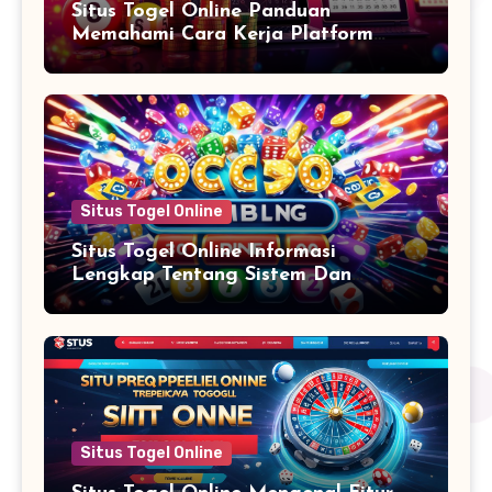
Situs Togel Online Panduan
Memahami Cara Kerja Platform
Digital untuk Pemula Friendly
Situs Togel Online
Situs Togel Online Informasi
Lengkap Tentang Sistem Dan
Mekanisme Digital untuk Pemula
dan Penggemar
Situs Togel Online