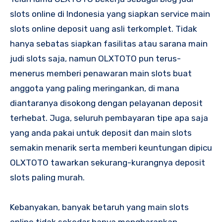
slots online di Indonesia yang siapkan service main
slots online deposit uang asli terkomplet. Tidak
hanya sebatas siapkan fasilitas atau sarana main
judi slots saja, namun OLXTOTO pun terus-
menerus memberi penawaran main slots buat
anggota yang paling meringankan, di mana
diantaranya disokong dengan pelayanan deposit
terhebat. Juga, seluruh pembayaran tipe apa saja
yang anda pakai untuk deposit dan main slots
semakin menarik serta memberi keuntungan dipicu
OLXTOTO tawarkan sekurang-kurangnya deposit
slots paling murah.
Kebanyakan, banyak betaruh yang main slots