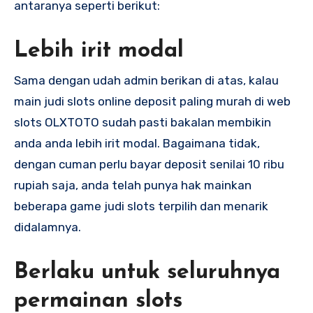
antaranya seperti berikut:
Lebih irit modal
Sama dengan udah admin berikan di atas, kalau
main judi slots online deposit paling murah di web
slots OLXTOTO sudah pasti bakalan membikin
anda anda lebih irit modal. Bagaimana tidak,
dengan cuman perlu bayar deposit senilai 10 ribu
rupiah saja, anda telah punya hak mainkan
beberapa game judi slots terpilih dan menarik
didalamnya.
Berlaku untuk seluruhnya
permainan slots