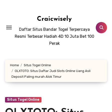
Skip
to
content
Craicwisely
Daftar Situs Bandar Togel Terpercaya
Resmi Terbesar Hadiah 4D 10 Juta Bet 100
Perak
Home
Situs Togel Online
OLXTOTO: Situs Daftar Judi Slots Online Uang Asli
Deposit Paling murah Alok Timur
Situs Togel Online