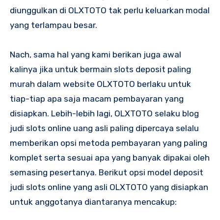
diunggulkan di OLXTOTO tak perlu keluarkan modal
yang terlampau besar.
Nach, sama hal yang kami berikan juga awal
kalinya jika untuk bermain slots deposit paling
murah dalam website OLXTOTO berlaku untuk
tiap-tiap apa saja macam pembayaran yang
disiapkan. Lebih-lebih lagi, OLXTOTO selaku blog
judi slots online uang asli paling dipercaya selalu
memberikan opsi metoda pembayaran yang paling
komplet serta sesuai apa yang banyak dipakai oleh
semasing pesertanya. Berikut opsi model deposit
judi slots online yang asli OLXTOTO yang disiapkan
untuk anggotanya diantaranya mencakup: