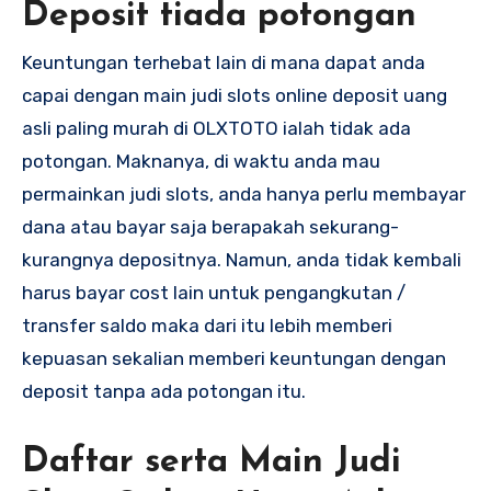
Deposit tiada potongan
Keuntungan terhebat lain di mana dapat anda
capai dengan main judi slots online deposit uang
asli paling murah di OLXTOTO ialah tidak ada
potongan. Maknanya, di waktu anda mau
permainkan judi slots, anda hanya perlu membayar
dana atau bayar saja berapakah sekurang-
kurangnya depositnya. Namun, anda tidak kembali
harus bayar cost lain untuk pengangkutan /
transfer saldo maka dari itu lebih memberi
kepuasan sekalian memberi keuntungan dengan
deposit tanpa ada potongan itu.
Daftar serta Main Judi