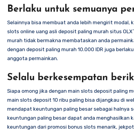
Berlaku untuk semuanya pe
Selainnya bisa membuat anda lebih mengirit modal, ke
slots online uang asli deposit paling murah situs O
murah tidak bermakna membataskan anda permainkan 
dengan deposit paling murah 10.000 IDR juga berlaku
anggota permainkan.
Selalu berkesempatan beri
Siapa omong jika dengan main slots deposit paling m
main slots deposit 10 ribu paling bisa dijangkau 
mendapat keuntungan paling besar sebagai halnya se
keuntungan paling besar dapat anda menghasilkan ka
keuntungan dari promosi bonus slots menarik, jekp