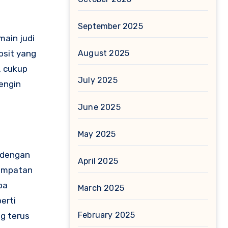
September 2025
main judi
osit yang
August 2025
, cukup
July 2025
engin
June 2025
May 2025
, dengan
April 2025
sempatan
pa
March 2025
erti
February 2025
g terus