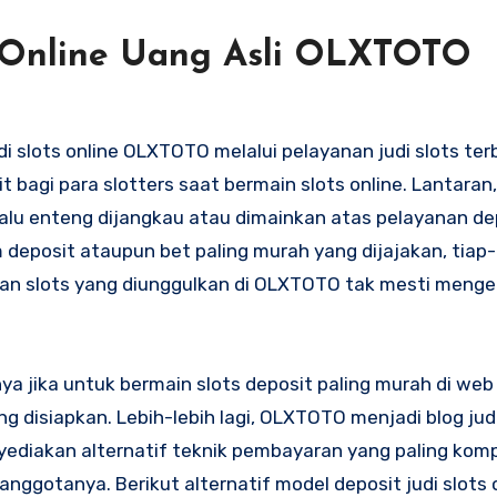
s Online Uang Asli OLXTOTO
i slots online OLXTOTO melalui pelayanan judi slots terb
it bagi para slotters saat bermain slots online. Lantara
alu enteng dijangkau atau dimainkan atas pelayanan de
eposit ataupun bet paling murah yang dijajakan, tiap
an slots yang diunggulkan di OLXTOTO tak mesti menge
nya jika untuk bermain slots deposit paling murah di w
g disiapkan. Lebih-lebih lagi, OLXTOTO menjadi blog judi
nyediakan alternatif teknik pembayaran yang paling kom
nggotanya. Berikut alternatif model deposit judi slots 