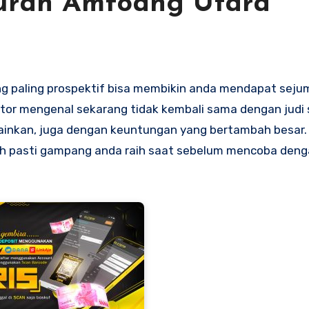
murah Amfoang Utara
ttor mengenal sekarang tidak kembali sama dengan judi 
ainkan, juga dengan keuntungan yang bertambah besar.
mlah pasti gampang anda raih saat sebelum mencoba den