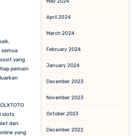
May 2024
April 2024
March 2024
aik,
February 2024
n, semua
posit yang
January 2024
-tiap pemain
luarkan
December 2023
November 2023
eb OLXTOTO
October 2023
 slots
plet dan
December 2022
online yang