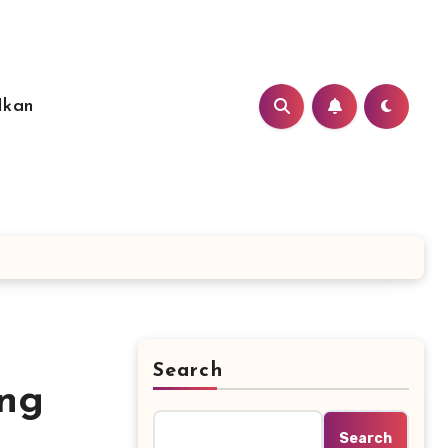
Ikan
Search
ang
Search