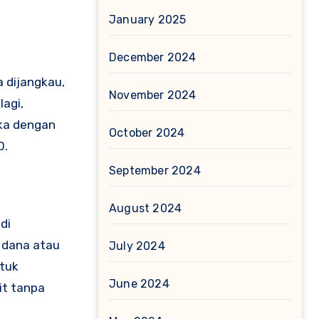
January 2025
December 2024
a dijangkau,
November 2024
agi,
uka dengan
October 2024
0.
September 2024
August 2024
di
 dana atau
July 2024
ntuk
June 2024
it tanpa