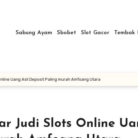
Sabung Ayam
Sbobet
Slot Gacor
Tembak 
Online Uang Asli Deposit Paling murah Amfoang Utara
r Judi Slots Online U