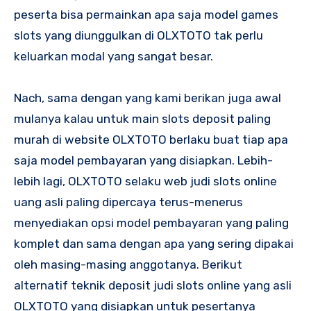
peserta bisa permainkan apa saja model games
slots yang diunggulkan di OLXTOTO tak perlu
keluarkan modal yang sangat besar.
Nach, sama dengan yang kami berikan juga awal
mulanya kalau untuk main slots deposit paling
murah di website OLXTOTO berlaku buat tiap apa
saja model pembayaran yang disiapkan. Lebih-
lebih lagi, OLXTOTO selaku web judi slots online
uang asli paling dipercaya terus-menerus
menyediakan opsi model pembayaran yang paling
komplet dan sama dengan apa yang sering dipakai
oleh masing-masing anggotanya. Berikut
alternatif teknik deposit judi slots online yang asli
OLXTOTO yang disiapkan untuk pesertanya