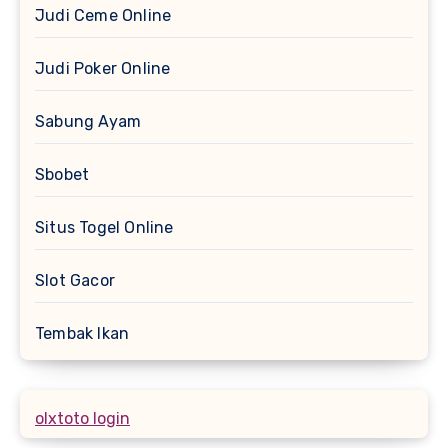
Judi Ceme Online
Judi Poker Online
Sabung Ayam
Sbobet
Situs Togel Online
Slot Gacor
Tembak Ikan
olxtoto login