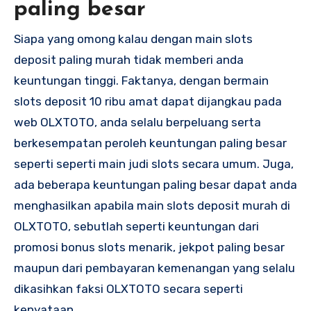
paling besar
Siapa yang omong kalau dengan main slots
deposit paling murah tidak memberi anda
keuntungan tinggi. Faktanya, dengan bermain
slots deposit 10 ribu amat dapat dijangkau pada
web OLXTOTO, anda selalu berpeluang serta
berkesempatan peroleh keuntungan paling besar
seperti seperti main judi slots secara umum. Juga,
ada beberapa keuntungan paling besar dapat anda
menghasilkan apabila main slots deposit murah di
OLXTOTO, sebutlah seperti keuntungan dari
promosi bonus slots menarik, jekpot paling besar
maupun dari pembayaran kemenangan yang selalu
dikasihkan faksi OLXTOTO secara seperti
kenyataan.