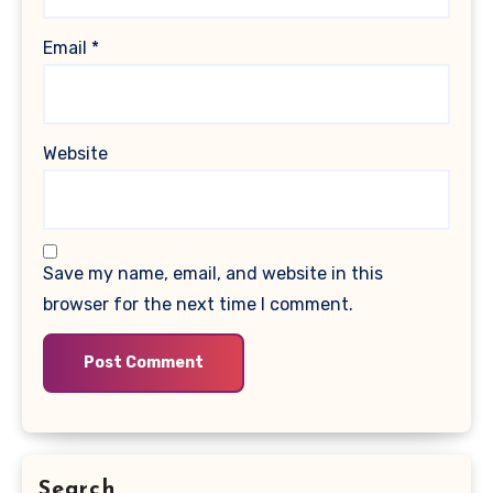
Email
*
Website
Save my name, email, and website in this
browser for the next time I comment.
Search