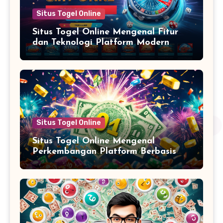
Situs Togel Online
Situs Togel Online Mengenal Fitur
dan Teknologi Platform Modern
yang Memudahkan Pemain
Situs Togel Online
Situs Togel Online Mengenal
Perkembangan Platform Berbasis
Internet dengan Mudah dan Cepat