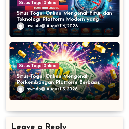
Situs Togel Online
Situs Togel Online Mengenal Fitur dan
Teknologi Platform Modern yang
Memudahkan Pemain
nwmdo
August 6, 2026
Situs Togel Online
Situs Togel Online Mengenal
Perkembangan Platform Berbasis
Internet dengan Mudah dan Cepat
nwmdo
August 5, 2026
Leave a Reply