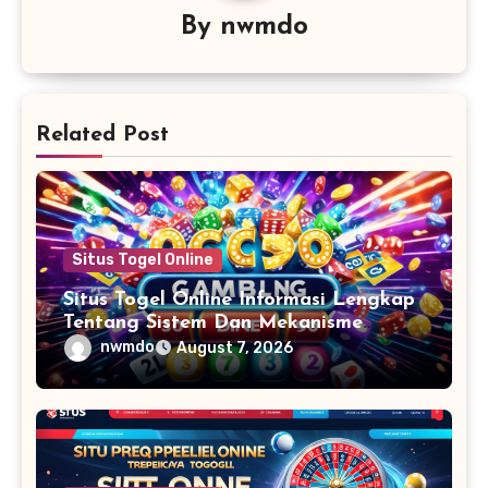
By
nwmdo
Related Post
Situs Togel Online
Situs Togel Online Informasi Lengkap
Tentang Sistem Dan Mekanisme
Digital untuk Pemula dan Penggemar
nwmdo
August 7, 2026