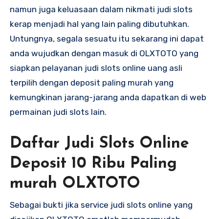
namun juga keluasaan dalam nikmati judi slots
kerap menjadi hal yang lain paling dibutuhkan.
Untungnya, segala sesuatu itu sekarang ini dapat
anda wujudkan dengan masuk di OLXTOTO yang
siapkan pelayanan judi slots online uang asli
terpilih dengan deposit paling murah yang
kemungkinan jarang-jarang anda dapatkan di web
permainan judi slots lain.
Daftar Judi Slots Online
Deposit 10 Ribu Paling
murah OLXTOTO
Sebagai bukti jika service judi slots online yang