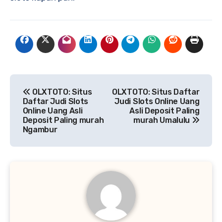
Post
OLXTOTO: Situs
OLXTOTO: Situs Daftar
navigation
Daftar Judi Slots
Judi Slots Online Uang
Online Uang Asli
Asli Deposit Paling
Deposit Paling murah
murah Umalulu
Ngambur