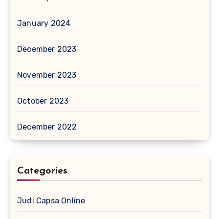
January 2024
December 2023
November 2023
October 2023
December 2022
Categories
Judi Capsa Online