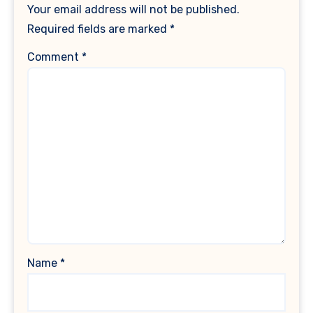
Your email address will not be published.
Required fields are marked
*
Comment
*
Name
*