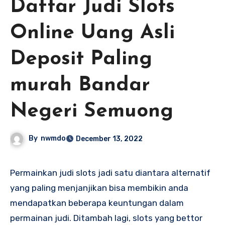
Daftar Judi Slots
Online Uang Asli
Deposit Paling
murah Bandar
Negeri Semuong
By
nwmdo
December 13, 2022
Permainkan judi slots jadi satu diantara alternatif
yang paling menjanjikan bisa membikin anda
mendapatkan beberapa keuntungan dalam
permainan judi. Ditambah lagi, slots yang bettor