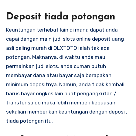
Deposit tiada potongan
Keuntungan terhebat lain di mana dapat anda
capai dengan main judi slots online deposit uang
asli paling murah di OLXTOTO ialah tak ada
potongan. Maknanya, di waktu anda mau
permainkan judi slots, anda cuman butuh
membayar dana atau bayar saja berapakah
minimum depositnya. Namun, anda tidak kembali
harus bayar ongkos lain buat pengangkutan /
transfer saldo maka lebih memberi kepuasan
sekalian memberikan keuntungan dengan deposit
tiada potongan itu.