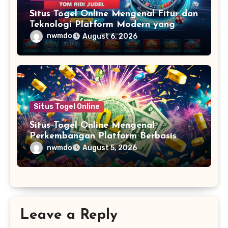
Situs Togel Online Mengenal Fitur dan
Teknologi Platform Modern yang
Memudahkan Pemain
nwmdo
August 6, 2026
Situs Togel Online
Situs Togel Online Mengenal
Perkembangan Platform Berbasis
Internet dengan Mudah dan Cepat
nwmdo
August 5, 2026
Leave a Reply