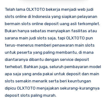
Telah lama OLXTOTO bekerja menjadi web judi
slots online di Indonesia yang siapkan pelayanan
bermain slots online deposit uang asli terkomplet.
Bukan hanya sebatas menyiapkan fasilitas atau
sarana main judi slots saja, tapi OLXTOTO pun
terus-menerus memberi penawaran main slots
untuk peserta yang paling membantu, di mana
diantaranya dibantu dengan service deposit
terhebat. Bahkan juga, seluruh pembayaran model
apa saja yang anda pakai untuk deposit dan main
slots semakin menarik serta beri keuntungan
dipicu OLXTOTO menjajakan sekurang-kurangnya
deposit slots paling murah.