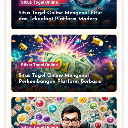
Situs Togel Online
Situs Togel Online Mengenal Fitur
dan Teknologi Platform Modern
yang Memudahkan Pemain
Situs Togel Online
Situs Togel Online Mengenal
Perkembangan Platform Berbasis
Internet dengan Mudah dan Cepat
Situs Togel Online