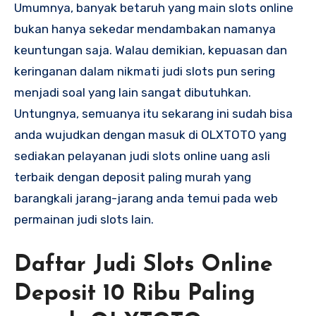
Umumnya, banyak betaruh yang main slots online
bukan hanya sekedar mendambakan namanya
keuntungan saja. Walau demikian, kepuasan dan
keringanan dalam nikmati judi slots pun sering
menjadi soal yang lain sangat dibutuhkan.
Untungnya, semuanya itu sekarang ini sudah bisa
anda wujudkan dengan masuk di OLXTOTO yang
sediakan pelayanan judi slots online uang asli
terbaik dengan deposit paling murah yang
barangkali jarang-jarang anda temui pada web
permainan judi slots lain.
Daftar Judi Slots Online
Deposit 10 Ribu Paling