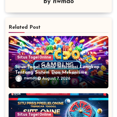
By
nwmdo
Related Post
Situs Togel Online
Situs Togel Online Informasi Lengkap
Tentang Sistem Dan Mekanisme
Digital untuk Pemula dan Penggemar
nwmdo
August 7, 2026
Situs Togel Online