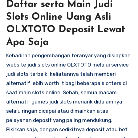
Daftar serta Main Judi
Slots Online Uang Asli
OLXTOTO Deposit Lewat
Apa Saja
Kehadiran pengembangan teranyar yang disiapkan
website judi slots online OLXTOTO melalui service
judi slots terbaik, keliatannya telah memberi
alternatif lebih worth it bagi beberapa slotters di
saat main slots online. Sebab, semua macam
alternatif games judi slots menarik didalamnya
selalu ringan dicapai atau dimainkan atas
pelayanan deposit yang paling mendukung.
Pikirkan saja, dengan sedikitnya deposit atau bet