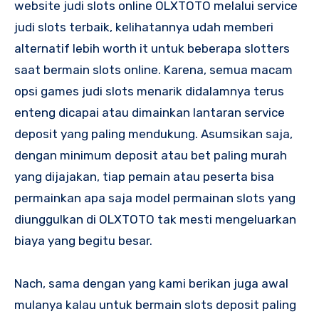
website judi slots online OLXTOTO melalui service
judi slots terbaik, kelihatannya udah memberi
alternatif lebih worth it untuk beberapa slotters
saat bermain slots online. Karena, semua macam
opsi games judi slots menarik didalamnya terus
enteng dicapai atau dimainkan lantaran service
deposit yang paling mendukung. Asumsikan saja,
dengan minimum deposit atau bet paling murah
yang dijajakan, tiap pemain atau peserta bisa
permainkan apa saja model permainan slots yang
diunggulkan di OLXTOTO tak mesti mengeluarkan
biaya yang begitu besar.
Nach, sama dengan yang kami berikan juga awal
mulanya kalau untuk bermain slots deposit paling