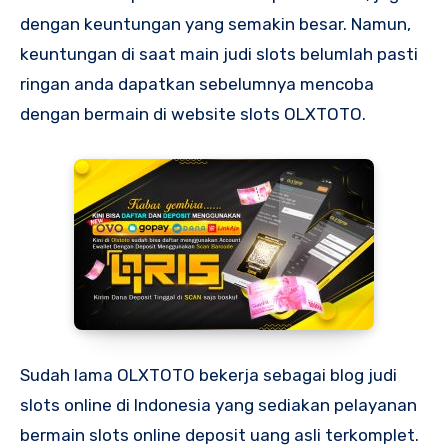
dengan keuntungan yang semakin besar. Namun,
keuntungan di saat main judi slots belumlah pasti
ringan anda dapatkan sebelumnya mencoba
dengan bermain di website slots OLXTOTO.
Sudah lama OLXTOTO bekerja sebagai blog judi
slots online di Indonesia yang sediakan pelayanan
bermain slots online deposit uang asli terkomplet.