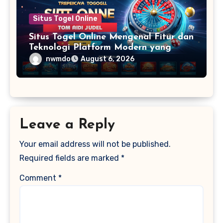
Situs Togel Online
Situs Togel Online Mengenal Fitur dan
Teknologi Platform Modern yang
Memudahkan Pemain
nwmdo
August 6, 2026
Leave a Reply
Your email address will not be published.
Required fields are marked
*
Comment
*