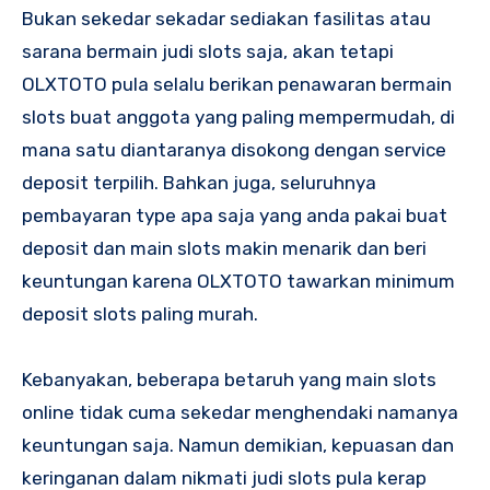
Bukan sekedar sekadar sediakan fasilitas atau
sarana bermain judi slots saja, akan tetapi
OLXTOTO pula selalu berikan penawaran bermain
slots buat anggota yang paling mempermudah, di
mana satu diantaranya disokong dengan service
deposit terpilih. Bahkan juga, seluruhnya
pembayaran type apa saja yang anda pakai buat
deposit dan main slots makin menarik dan beri
keuntungan karena OLXTOTO tawarkan minimum
deposit slots paling murah.
Kebanyakan, beberapa betaruh yang main slots
online tidak cuma sekedar menghendaki namanya
keuntungan saja. Namun demikian, kepuasan dan
keringanan dalam nikmati judi slots pula kerap