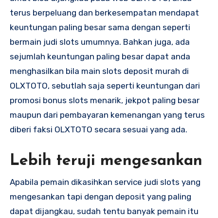
terus berpeluang dan berkesempatan mendapat
keuntungan paling besar sama dengan seperti
bermain judi slots umumnya. Bahkan juga, ada
sejumlah keuntungan paling besar dapat anda
menghasilkan bila main slots deposit murah di
OLXTOTO, sebutlah saja seperti keuntungan dari
promosi bonus slots menarik, jekpot paling besar
maupun dari pembayaran kemenangan yang terus
diberi faksi OLXTOTO secara sesuai yang ada.
Lebih teruji mengesankan
Apabila pemain dikasihkan service judi slots yang
mengesankan tapi dengan deposit yang paling
dapat dijangkau, sudah tentu banyak pemain itu