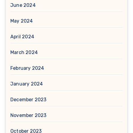
June 2024
May 2024
April 2024
March 2024
February 2024
January 2024
December 2023
November 2023
October 2023