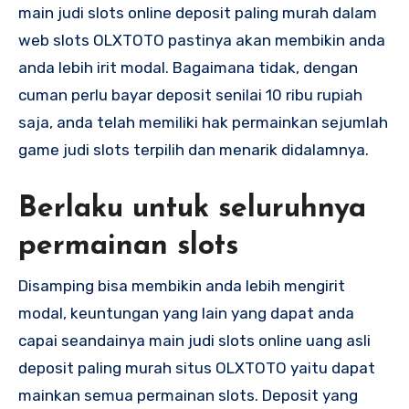
main judi slots online deposit paling murah dalam
web slots OLXTOTO pastinya akan membikin anda
anda lebih irit modal. Bagaimana tidak, dengan
cuman perlu bayar deposit senilai 10 ribu rupiah
saja, anda telah memiliki hak permainkan sejumlah
game judi slots terpilih dan menarik didalamnya.
Berlaku untuk seluruhnya
permainan slots
Disamping bisa membikin anda lebih mengirit
modal, keuntungan yang lain yang dapat anda
capai seandainya main judi slots online uang asli
deposit paling murah situs OLXTOTO yaitu dapat
mainkan semua permainan slots. Deposit yang