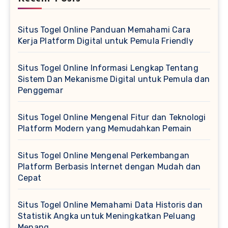
Situs Togel Online Panduan Memahami Cara
Kerja Platform Digital untuk Pemula Friendly
Situs Togel Online Informasi Lengkap Tentang
Sistem Dan Mekanisme Digital untuk Pemula dan
Penggemar
Situs Togel Online Mengenal Fitur dan Teknologi
Platform Modern yang Memudahkan Pemain
Situs Togel Online Mengenal Perkembangan
Platform Berbasis Internet dengan Mudah dan
Cepat
Situs Togel Online Memahami Data Historis dan
Statistik Angka untuk Meningkatkan Peluang
Menang