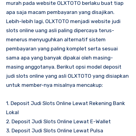
murah pada website OLXTOTO berlaku buat tiap
apa saja macam pembayaran yang disajikan.
Lebih-lebih lagi, OLXTOTO menjadi website judi
slots online uang asli paling dipercaya terus-
menerus menyuguhkan alternatif sistem
pembayaran yang paling komplet serta sesuai
sama apa yang banyak dipakai oleh masing-
masing anggotanya. Berikut opsi model deposit
judi slots online yang asli OLXTOTO yang disiapkan
untuk member-nya misalnya mencakup:
1. Deposit Judi Slots Online Lewat Rekening Bank
Lokal
2. Deposit Judi Slots Online Lewat E-Wallet
3. Deposit Judi Slots Online Lewat Pulsa