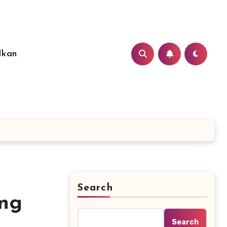
Ikan
Search
ang
Search