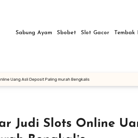
Sabung Ayam
Sbobet
Slot Gacor
Tembak 
Online Uang Asli Deposit Paling murah Bengkalis
r Judi Slots Online U