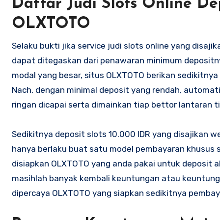
Daftar Judi Slots Online De
OLXTOTO
Selaku bukti jika service judi slots online yang dis
dapat ditegaskan dari penawaran minimum depositn
modal yang besar, situs OLXTOTO berikan sedikitnya d
Nach, dengan minimal deposit yang rendah, automat
ringan dicapai serta dimainkan tiap bettor lantaran 
Sedikitnya deposit slots 10.000 IDR yang disajikan w
hanya berlaku buat satu model pembayaran khusus s
disiapkan OLXTOTO yang anda pakai untuk deposit a
masihlah banyak kembali keuntungan atau keuntungan
dipercaya OLXTOTO yang siapkan sedikitnya pembay