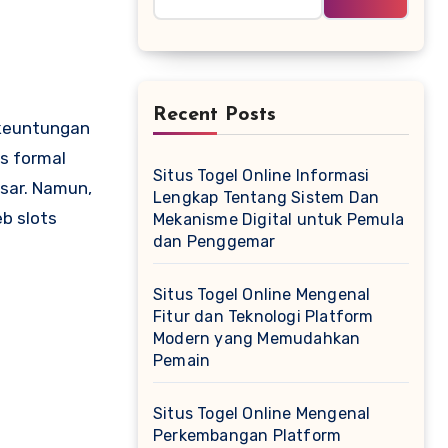
Recent Posts
ts formal
Situs Togel Online Informasi
sar. Namun,
Lengkap Tentang Sistem Dan
b slots
Mekanisme Digital untuk Pemula
dan Penggemar
Situs Togel Online Mengenal
Fitur dan Teknologi Platform
Modern yang Memudahkan
Pemain
Situs Togel Online Mengenal
Perkembangan Platform