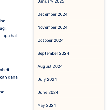
January 2025
December 2024
isa
November 2024
agi,
n apa hal
October 2024
September 2024
August 2024
ah di
hkan dana
July 2024
npa
June 2024
May 2024