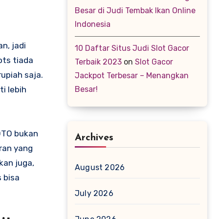
Besar di Judi Tembak Ikan Online
Indonesia
n, jadi
10 Daftar Situs Judi Slot Gacor
ts tiada
Terbaik 2023
on
Slot Gacor
upiah saja.
Jackpot Terbesar – Menangkan
i lebih
Besar!
TOTO bukan
Archives
ran yang
kan juga,
August 2026
 bisa
July 2026