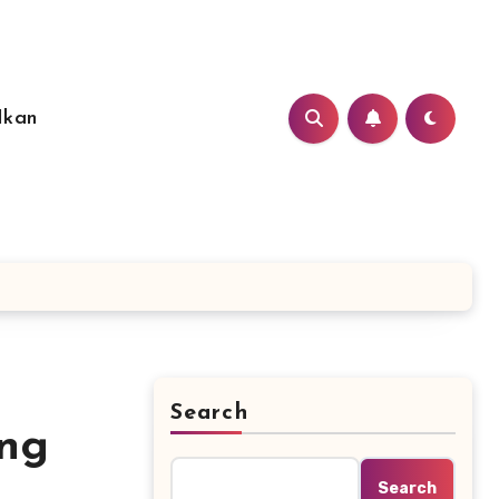
Ikan
Search
ang
Search