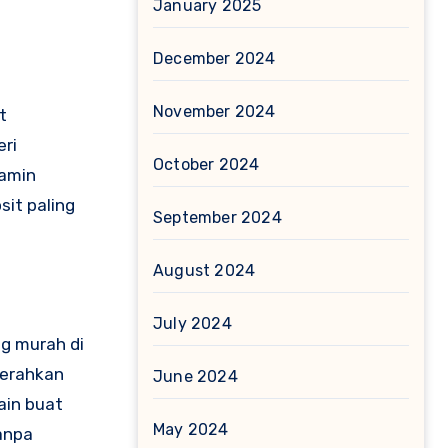
January 2025
December 2024
November 2024
t
eri
October 2024
jamin
sit paling
September 2024
August 2024
July 2024
ng murah di
yerahkan
June 2024
ain buat
May 2024
anpa