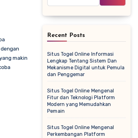
Recent Posts
a dengan
Situs Togel Online Informasi
 yang makin
Lengkap Tentang Sistem Dan
ncoba
Mekanisme Digital untuk Pemula
dan Penggemar
Situs Togel Online Mengenal
Fitur dan Teknologi Platform
Modern yang Memudahkan
Pemain
Situs Togel Online Mengenal
Perkembangan Platform