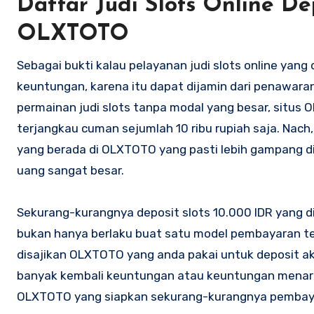
Daftar Judi Slots Online De
OLXTOTO
Sebagai bukti kalau pelayanan judi slots online ya
keuntungan, karena itu dapat dijamin dari penawa
permainan judi slots tanpa modal yang besar, situs
terjangkau cuman sejumlah 10 ribu rupiah saja. Nach
yang berada di OLXTOTO yang pasti lebih gampang dic
uang sangat besar.
Sekurang-kurangnya deposit slots 10.000 IDR yang di
bukan hanya berlaku buat satu model pembayaran ter
disajikan OLXTOTO yang anda pakai untuk deposit a
banyak kembali keuntungan atau keuntungan menarik l
OLXTOTO yang siapkan sekurang-kurangnya pembay