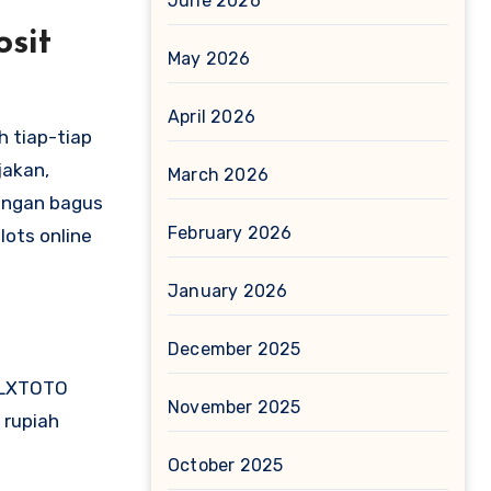
June 2026
sit
May 2026
April 2026
h tiap-tiap
jakan,
March 2026
ungan bagus
February 2026
ots online
January 2026
December 2025
 OLXTOTO
November 2025
 rupiah
October 2025