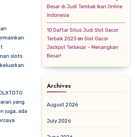
Besar di Judi Tembak Ikan Online
Indonesia
kan
10 Daftar Situs Judi Slot Gacor
ermainkan
Terbaik 2023
on
Slot Gacor
at
Jackpot Terbesar – Menangkan
nan slots
Besar!
 keluarkan
Archives
a OLXTOTO
yaran yang
August 2026
n juga, ada
ercaya
July 2026