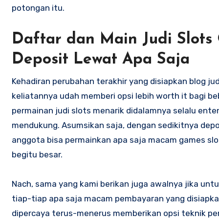
potongan itu.
Daftar dan Main Judi Slot
Deposit Lewat Apa Saja
Kehadiran perubahan terakhir yang disiapkan blog jud
keliatannya udah memberi opsi lebih worth it bagi be
permainan judi slots menarik didalamnya selalu ente
mendukung. Asumsikan saja, dengan sedikitnya depos
anggota bisa permainkan apa saja macam games slot
begitu besar.
Nach, sama yang kami berikan juga awalnya jika unt
tiap-tiap apa saja macam pembayaran yang disiapkan. 
dipercaya terus-menerus memberikan opsi teknik pe