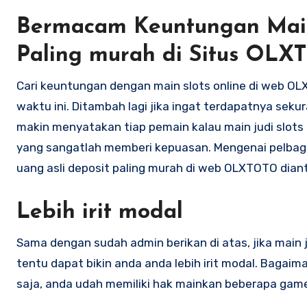
Bermacam Keuntungan Main 
Paling murah di Situs OL
Cari keuntungan dengan main slots online di web OL
waktu ini. Ditambah lagi jika ingat terdapatnya seku
makin menyatakan tiap pemain kalau main judi slot
yang sangatlah memberi kepuasan. Mengenai pelbaga
uang asli deposit paling murah di web OLXTOTO diant
Lebih irit modal
Sama dengan sudah admin berikan di atas, jika main 
tentu dapat bikin anda anda lebih irit modal. Bagaima
saja, anda udah memiliki hak mainkan beberapa game 