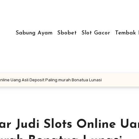
Sabung Ayam
Sbobet
Slot Gacor
Tembak 
Online Uang Asli Deposit Paling murah Bonatua Lunasi
r Judi Slots Online U