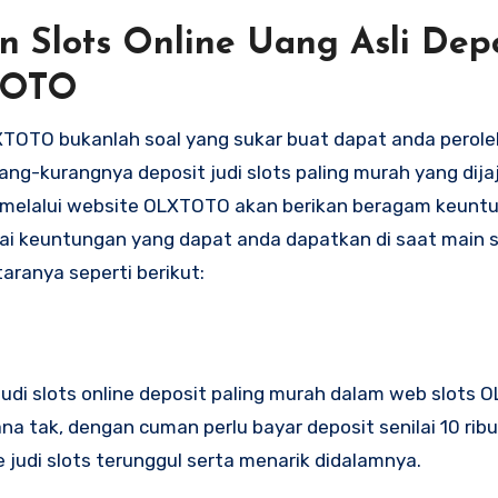
Slots Online Uang Asli Depo
XTOTO
XTOTO bukanlah soal yang sukar buat dapat anda perole
rang-kurangnya deposit judi slots paling murah yang dija
s melalui website OLXTOTO akan berikan beragam keunt
i keuntungan yang dapat anda dapatkan di saat main sl
aranya seperti berikut:
judi slots online deposit paling murah dalam web slots
na tak, dengan cuman perlu bayar deposit senilai 10 ribu
judi slots terunggul serta menarik didalamnya.