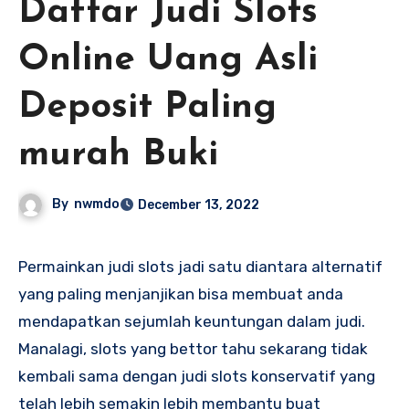
Daftar Judi Slots
Online Uang Asli
Deposit Paling
murah Buki
By
nwmdo
December 13, 2022
Permainkan judi slots jadi satu diantara alternatif
yang paling menjanjikan bisa membuat anda
mendapatkan sejumlah keuntungan dalam judi.
Manalagi, slots yang bettor tahu sekarang tidak
kembali sama dengan judi slots konservatif yang
telah lebih semakin lebih membantu buat