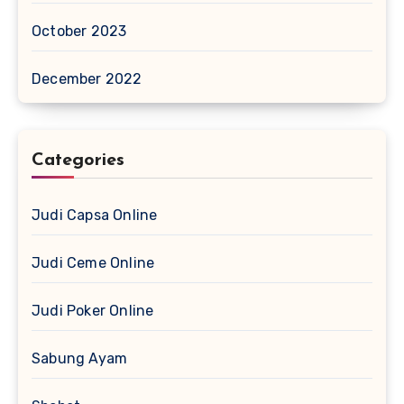
October 2023
December 2022
Categories
Judi Capsa Online
Judi Ceme Online
Judi Poker Online
Sabung Ayam