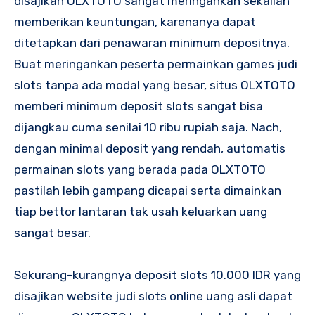
disajikan OLXTOTO sangat meringankan sekalian
memberikan keuntungan, karenanya dapat
ditetapkan dari penawaran minimum depositnya.
Buat meringankan peserta permainkan games judi
slots tanpa ada modal yang besar, situs OLXTOTO
memberi minimum deposit slots sangat bisa
dijangkau cuma senilai 10 ribu rupiah saja. Nach,
dengan minimal deposit yang rendah, automatis
permainan slots yang berada pada OLXTOTO
pastilah lebih gampang dicapai serta dimainkan
tiap bettor lantaran tak usah keluarkan uang
sangat besar.
Sekurang-kurangnya deposit slots 10.000 IDR yang
disajikan website judi slots online uang asli dapat