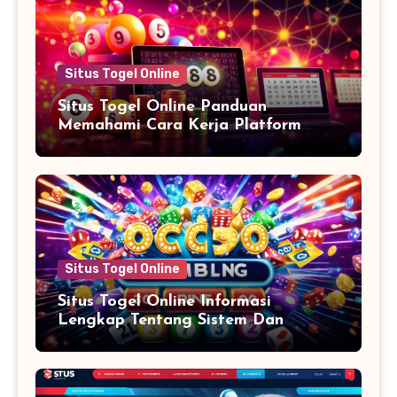
Situs Togel Online
Situs Togel Online Panduan
Memahami Cara Kerja Platform
Digital untuk Pemula Friendly
Situs Togel Online
Situs Togel Online Informasi
Lengkap Tentang Sistem Dan
Mekanisme Digital untuk Pemula
dan Penggemar