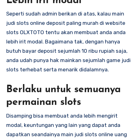
Lebih irit modal
Seperti sudah admin berikan di atas, kalau main
judi slots online deposit paling murah di website
slots OLXTOTO tentu akan membuat anda anda
lebih irit modal. Bagaimana tak, dengan hanya
butuh bayar deposit sejumlah 10 ribu rupiah saja,
anda udah punya hak mainkan sejumlah game judi
slots terhebat serta menarik didalamnya.
Berlaku untuk semuanya
permainan slots
Disamping bisa membuat anda lebih mengirit
modal, keuntungan yang lain yang dapat anda
dapatkan seandainya main judi slots online uang