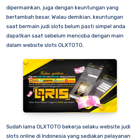
dipermainkan, juga dengan keuntungan yang
bertambah besar. Walau demikian, keuntungan
saat bermain judi slots belum pasti simpel anda
dapatkan saat sebelum mencoba dengan main
dalam website slots OLXTOTO.
Sudah lama OLXTOTO bekerja selaku website judi
slots online di Indonesia yang sediakan pelayanan