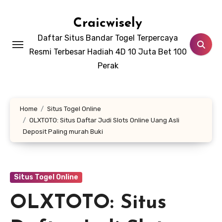
Skip
to
Craicwisely
content
Daftar Situs Bandar Togel Terpercaya
Resmi Terbesar Hadiah 4D 10 Juta Bet 100
Perak
Home
Situs Togel Online
OLXTOTO: Situs Daftar Judi Slots Online Uang Asli
Deposit Paling murah Buki
Situs Togel Online
OLXTOTO: Situs