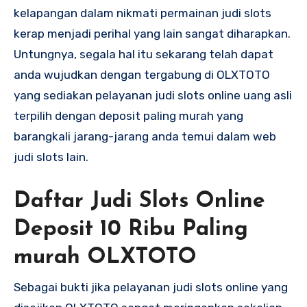
kelapangan dalam nikmati permainan judi slots
kerap menjadi perihal yang lain sangat diharapkan.
Untungnya, segala hal itu sekarang telah dapat
anda wujudkan dengan tergabung di OLXTOTO
yang sediakan pelayanan judi slots online uang asli
terpilih dengan deposit paling murah yang
barangkali jarang-jarang anda temui dalam web
judi slots lain.
Daftar Judi Slots Online
Deposit 10 Ribu Paling
murah OLXTOTO
Sebagai bukti jika pelayanan judi slots online yang