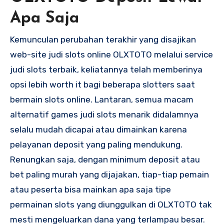
Apa Saja
Kemunculan perubahan terakhir yang disajikan
web-site judi slots online OLXTOTO melalui service
judi slots terbaik, keliatannya telah memberinya
opsi lebih worth it bagi beberapa slotters saat
bermain slots online. Lantaran, semua macam
alternatif games judi slots menarik didalamnya
selalu mudah dicapai atau dimainkan karena
pelayanan deposit yang paling mendukung.
Renungkan saja, dengan minimum deposit atau
bet paling murah yang dijajakan, tiap-tiap pemain
atau peserta bisa mainkan apa saja tipe
permainan slots yang diunggulkan di OLXTOTO tak
mesti mengeluarkan dana yang terlampau besar.