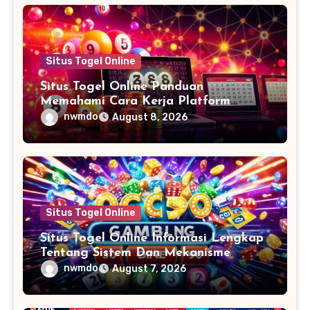
Situs Togel Online
Situs Togel Online Panduan
Memahami Cara Kerja Platform
Digital untuk Pemula Friendly
nwmdo
August 8, 2026
Situs Togel Online
Situs Togel Online Informasi Lengkap
Tentang Sistem Dan Mekanisme
Digital untuk Pemula dan Penggemar
nwmdo
August 7, 2026