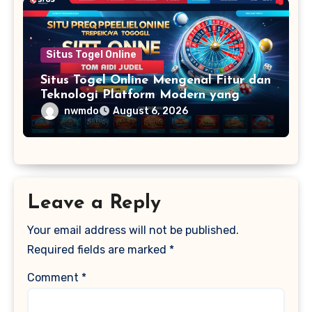
Situs Togel Online
Situs Togel Online Mengenal Fitur dan
Teknologi Platform Modern yang
Memudahkan Pemain
nwmdo
August 6, 2026
Leave a Reply
Your email address will not be published.
Required fields are marked
*
Comment
*