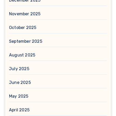
December 2025
November 2025
October 2025
September 2025
August 2025
July 2025
June 2025
May 2025
April 2025