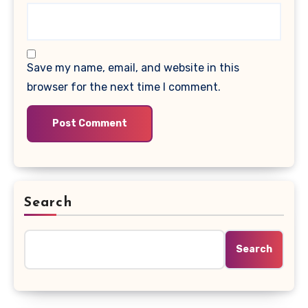
Save my name, email, and website in this
browser for the next time I comment.
Search
Search