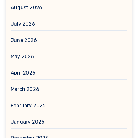
August 2026
July 2026
June 2026
May 2026
April 2026
March 2026
February 2026
January 2026