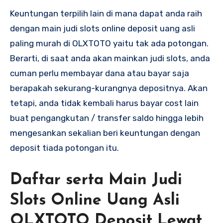
Keuntungan terpilih lain di mana dapat anda raih
dengan main judi slots online deposit uang asli
paling murah di OLXTOTO yaitu tak ada potongan.
Berarti, di saat anda akan mainkan judi slots, anda
cuman perlu membayar dana atau bayar saja
berapakah sekurang-kurangnya depositnya. Akan
tetapi, anda tidak kembali harus bayar cost lain
buat pengangkutan / transfer saldo hingga lebih
mengesankan sekalian beri keuntungan dengan
deposit tiada potongan itu.
Daftar serta Main Judi
Slots Online Uang Asli
OLXTOTO Deposit Lewat