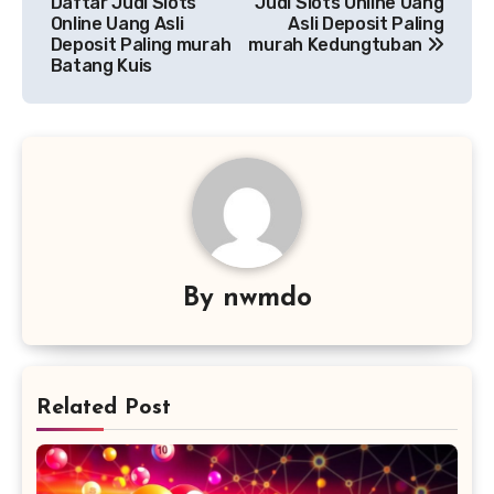
navigation
Daftar Judi Slots
Judi Slots Online Uang
Online Uang Asli
Asli Deposit Paling
Deposit Paling murah
murah Kedungtuban
Batang Kuis
By
nwmdo
Related Post