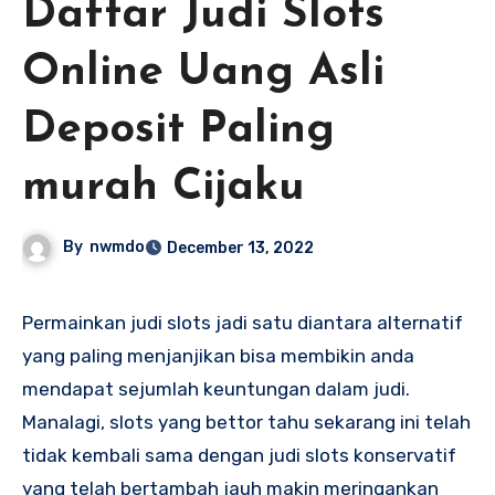
Daftar Judi Slots
Online Uang Asli
Deposit Paling
murah Cijaku
By
nwmdo
December 13, 2022
Permainkan judi slots jadi satu diantara alternatif
yang paling menjanjikan bisa membikin anda
mendapat sejumlah keuntungan dalam judi.
Manalagi, slots yang bettor tahu sekarang ini telah
tidak kembali sama dengan judi slots konservatif
yang telah bertambah jauh makin meringankan