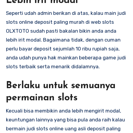
Lebih irit modal
Seperti udah admin berikan di atas, kalau main judi
slots online deposit paling murah di web slots
OLXTOTO sudah pasti bakalan bikin anda anda
lebih irit modal. Bagaimana tidak, dengan cuman
perlu bayar deposit sejumlah 10 ribu rupiah saja,
anda udah punya hak mainkan beberapa game judi
slots terbaik serta menarik didalamnya.
Berlaku untuk semuanya
permainan slots
Kecuali bisa membikin anda lebih mengirit modal,
keuntungan lainnya yang bisa pula anda raih kalau
bermain judi slots online uang asli deposit paling