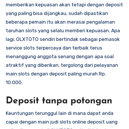
memberikan kepuasan akan tetapi dengan deposit
yang paling bisa dijangkau, sudah dipastikan
beberapa pemain itu akan merasai pengalaman
taruhan slots yang selalu memberi kepuasan. Apa
lagi, OLXTOTO sendiri bertindak sebagai pemasok
service slots terpercaya dan terbaik terus
menanggung anggota senang dengan apa soal
atraktif yang diberikan, tergolong dari pelayanan
main slots dengan deposit paling murah Rp.
10.000.
Deposit tanpa potongan
Keuntungan terunggul lain di mana dapat anda
capai dengan main judi slots online deposit uang