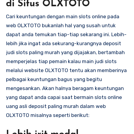
di Situs OLXTOTO
Cari keuntungan dengan main slots online pada
web OLXTOTO bukanlah hal yang susah untuk
dapat anda temukan tiap-tiap sekarang ini. Lebih-
lebih jika ingat ada sekurang-kurangnya deposit
judi slots paling murah yang dijajakan, bertambah
memperjelas tiap pemain kalau main judi slots
melalui website OLXTOTO tentu akan memberinya
pelbagai keuntungan bagus yang begitu
mengesankan. Akan halnya beragam keuntungan
yang dapat anda capai saat bermain slots online
uang asli deposit paling murah dalam web
OLXTOTO misalnya seperti berikut: