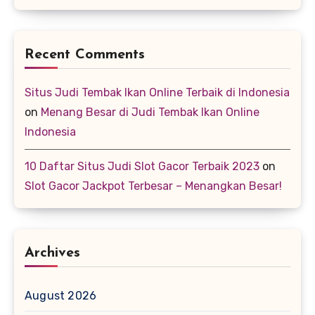
Recent Comments
Situs Judi Tembak Ikan Online Terbaik di Indonesia
on
Menang Besar di Judi Tembak Ikan Online
Indonesia
10 Daftar Situs Judi Slot Gacor Terbaik 2023
on
Slot Gacor Jackpot Terbesar – Menangkan Besar!
Archives
August 2026