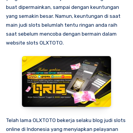
buat dipermainkan, sampai dengan keuntungan
yang semakin besar. Namun, keuntungan di saat
main judi slots belumlah tentu ringan anda raih
saat sebelum mencoba dengan bermain dalam
website slots OLXTOTO.
Telah lama OLXTOTO bekerja selaku blog judi slots
online di Indonesia yang menyiapkan pelayanan