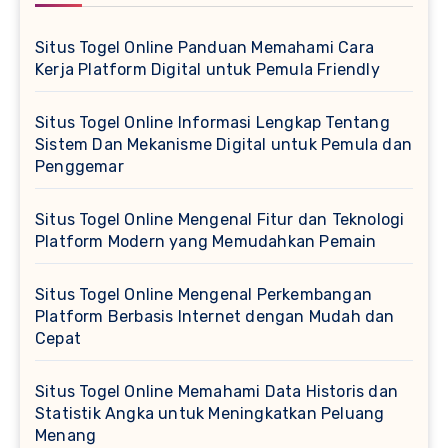
Situs Togel Online Panduan Memahami Cara
Kerja Platform Digital untuk Pemula Friendly
Situs Togel Online Informasi Lengkap Tentang
Sistem Dan Mekanisme Digital untuk Pemula dan
Penggemar
Situs Togel Online Mengenal Fitur dan Teknologi
Platform Modern yang Memudahkan Pemain
Situs Togel Online Mengenal Perkembangan
Platform Berbasis Internet dengan Mudah dan
Cepat
Situs Togel Online Memahami Data Historis dan
Statistik Angka untuk Meningkatkan Peluang
Menang