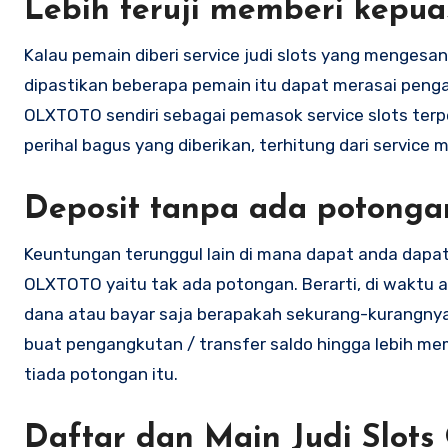
Lebih teruji memberi kepu
Kalau pemain diberi service judi slots yang mengesa
dipastikan beberapa pemain itu dapat merasai penga
OLXTOTO sendiri sebagai pemasok service slots terp
perihal bagus yang diberikan, terhitung dari service 
Deposit tanpa ada potonga
Keuntungan terunggul lain di mana dapat anda dapatk
OLXTOTO yaitu tak ada potongan. Berarti, di waktu 
dana atau bayar saja berapakah sekurang-kurangnya 
buat pengangkutan / transfer saldo hingga lebih m
tiada potongan itu.
Daftar dan Main Judi Slot