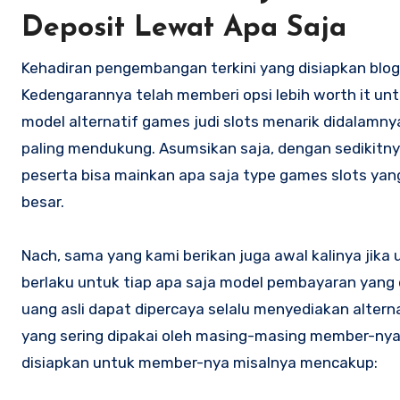
Deposit Lewat Apa Saja
Kehadiran pengembangan terkini yang disiapkan blog j
Kedengarannya telah memberi opsi lebih worth it unt
model alternatif games judi slots menarik didalamny
paling mendukung. Asumsikan saja, dengan sedikitnya
peserta bisa mainkan apa saja type games slots ya
besar.
Nach, sama yang kami berikan juga awal kalinya jika
berlaku untuk tiap apa saja model pembayaran yang di
uang asli dapat dipercaya selalu menyediakan alter
yang sering dipakai oleh masing-masing member-nya. 
disiapkan untuk member-nya misalnya mencakup: