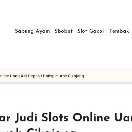
Sabung Ayam
Sbobet
Slot Gacor
Tembak 
Online Uang Asli Deposit Paling murah Cikajang
r Judi Slots Online U