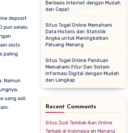
Berbasis Internet dengan Mudah
dan Cepat
line deposit
Situs Togel Online Memahami
O pun selalu
Data Historis dan Statistik
engan
Angka untuk Meningkatkan
ain slots
Peluang Menang
 paling
Situs Togel Online Panduan
Memahami Fitur Dan Sistem
Informasi Digital dengan Mudah
dan Lengkap
ja. Namun
tungnya,
e uang asli
Recent Comments
ain.
Situs Judi Tembak Ikan Online
Terbaik di Indonesia
on
Menang