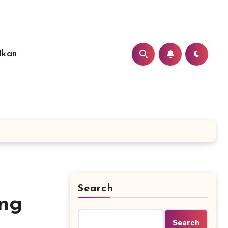
Ikan
Search
ang
Search