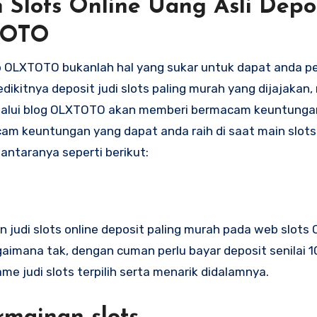
Slots Online Uang Asli Depo
XTOTO
b OLXTOTO bukanlah hal yang sukar untuk dapat anda pe
edikitnya deposit judi slots paling murah yang dijajakan,
melalui blog OLXTOTO akan memberi bermacam keuntung
m keuntungan yang dapat anda raih di saat main slots 
antaranya seperti berikut:
in judi slots online deposit paling murah pada web slot
aimana tak, dengan cuman perlu bayar deposit senilai 10
e judi slots terpilih serta menarik didalamnya.