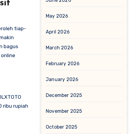
June 2026
sit
May 2026
roleh tiap-
April 2026
 makin
an bagus
March 2026
online
February 2026
January 2026
December 2025
s OLXTOTO
 ribu rupiah
November 2025
October 2025