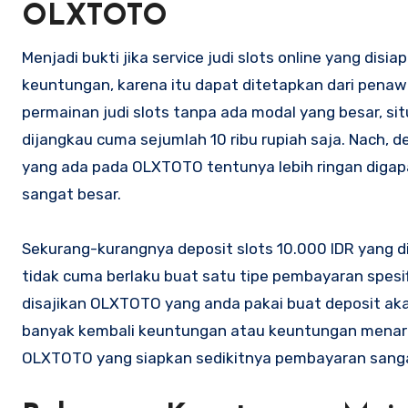
OLXTOTO
Menjadi bukti jika service judi slots online yang 
keuntungan, karena itu dapat ditetapkan dari pena
permainan judi slots tanpa ada modal yang besar, si
dijangkau cuma sejumlah 10 ribu rupiah saja. Nach, 
yang ada pada OLXTOTO tentunya lebih ringan digapa
sangat besar.
Sekurang-kurangnya deposit slots 10.000 IDR yang di
tidak cuma berlaku buat satu tipe pembayaran spesif
disajikan OLXTOTO yang anda pakai buat deposit ak
banyak kembali keuntungan atau keuntungan menarik
OLXTOTO yang siapkan sedikitnya pembayaran sanga