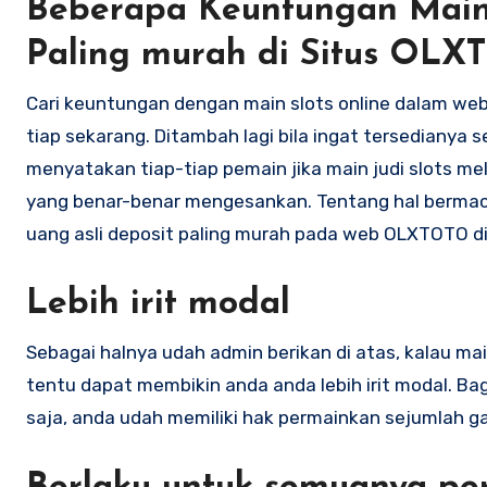
Beberapa Keuntungan Main 
Paling murah di Situs OL
Cari keuntungan dengan main slots online dalam we
tiap sekarang. Ditambah lagi bila ingat tersedianya s
menyatakan tiap-tiap pemain jika main judi slots 
yang benar-benar mengesankan. Tentang hal bermaca
uang asli deposit paling murah pada web OLXTOTO di
Lebih irit modal
Sebagai halnya udah admin berikan di atas, kalau ma
tentu dapat membikin anda anda lebih irit modal. Bag
saja, anda udah memiliki hak permainkan sejumlah gam