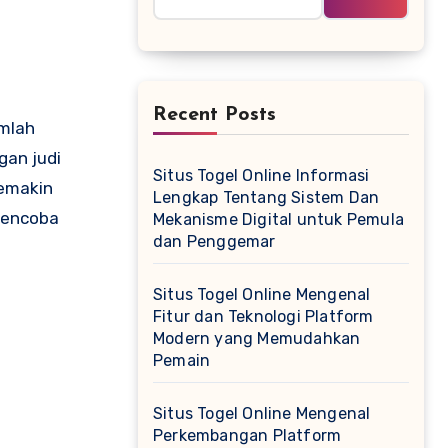
Recent Posts
gan judi
Situs Togel Online Informasi
semakin
Lengkap Tentang Sistem Dan
mencoba
Mekanisme Digital untuk Pemula
dan Penggemar
Situs Togel Online Mengenal
Fitur dan Teknologi Platform
Modern yang Memudahkan
Pemain
Situs Togel Online Mengenal
Perkembangan Platform