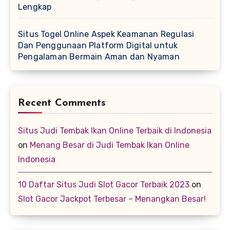
Lengkap
Situs Togel Online Aspek Keamanan Regulasi
Dan Penggunaan Platform Digital untuk
Pengalaman Bermain Aman dan Nyaman
Recent Comments
Situs Judi Tembak Ikan Online Terbaik di Indonesia
on
Menang Besar di Judi Tembak Ikan Online
Indonesia
10 Daftar Situs Judi Slot Gacor Terbaik 2023
on
Slot Gacor Jackpot Terbesar – Menangkan Besar!