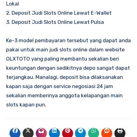
Lokal
2. Deposit Judi Slots Online Lewat E-Wallet
3. Deposit Judi Slots Online Lewat Pulsa
Ke-3 model pembayaran tersebut yang dapat anda
pakai untuk main judi slots online dalam website
OLXTOTO yang paling membantu sekalian beri
keuntungan dengan sedikitnya depo sangat dapat
terjangkau. Manalagi, deposit bisa dilaksanakan
kapan saja dengan service negosiasi 24 jam
sekalian memberinya anggota kelapangan main
slots kapan pun.