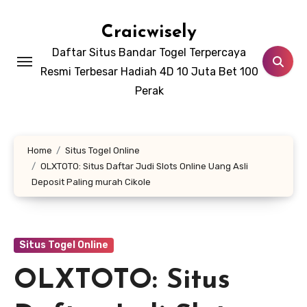
Skip
to
Craicwisely
content
Daftar Situs Bandar Togel Terpercaya
Resmi Terbesar Hadiah 4D 10 Juta Bet 100
Perak
Home
Situs Togel Online
OLXTOTO: Situs Daftar Judi Slots Online Uang Asli
Deposit Paling murah Cikole
Situs Togel Online
OLXTOTO: Situs