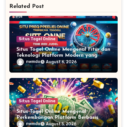
Related Post
Situs Togel Online
Situs Togel Online Mengenal Fitur dan
Teknologi Platform Modern yang
Memudahkan Pemain
nwmdo
August 6, 2026
Situs Togel Online
Situs Togel Online Mengenal
Perkembangan Platform Berbasis
Internet dengan Mudah dan Cepat
nwmdo
August 5, 2026