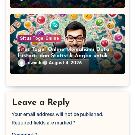
Situs Togel Online
Situs Togel Online Memahami Data
Historis dan Statistik Angka untuk
Meningkatkan Peluang Menang
nwmdo
August 4, 2026
Leave a Reply
Your email address will not be published.
Required fields are marked
*
Comment
*