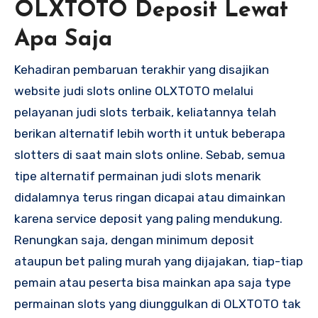
OLXTOTO Deposit Lewat
Apa Saja
Kehadiran pembaruan terakhir yang disajikan
website judi slots online OLXTOTO melalui
pelayanan judi slots terbaik, keliatannya telah
berikan alternatif lebih worth it untuk beberapa
slotters di saat main slots online. Sebab, semua
tipe alternatif permainan judi slots menarik
didalamnya terus ringan dicapai atau dimainkan
karena service deposit yang paling mendukung.
Renungkan saja, dengan minimum deposit
ataupun bet paling murah yang dijajakan, tiap-tiap
pemain atau peserta bisa mainkan apa saja type
permainan slots yang diunggulkan di OLXTOTO tak