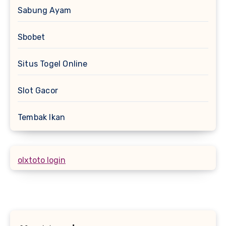
Sabung Ayam
Sbobet
Situs Togel Online
Slot Gacor
Tembak Ikan
olxtoto login