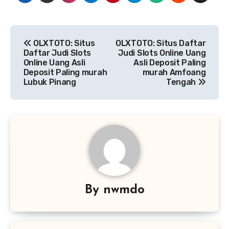
Post
OLXTOTO: Situs
OLXTOTO: Situs Daftar
navigation
Daftar Judi Slots
Judi Slots Online Uang
Online Uang Asli
Asli Deposit Paling
Deposit Paling murah
murah Amfoang
Lubuk Pinang
Tengah
By
nwmdo