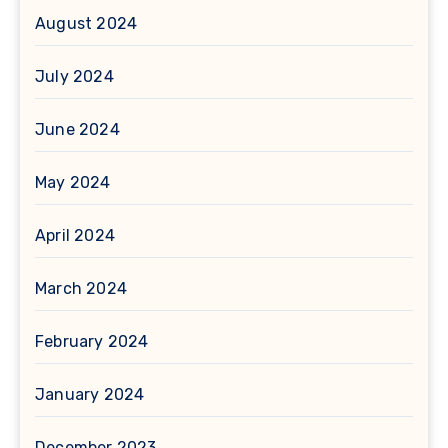
August 2024
July 2024
June 2024
May 2024
April 2024
March 2024
February 2024
January 2024
December 2023