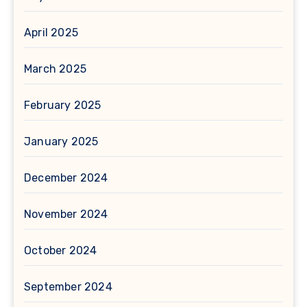
April 2025
March 2025
February 2025
January 2025
December 2024
November 2024
October 2024
September 2024