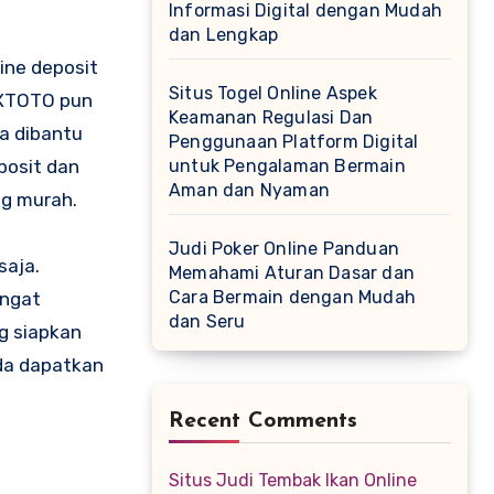
Informasi Digital dengan Mudah
dan Lengkap
ine deposit
Situs Togel Online Aspek
OLXTOTO pun
Keamanan Regulasi Dan
a dibantu
Penggunaan Platform Digital
posit dan
untuk Pengalaman Bermain
Aman dan Nyaman
ng murah.
Judi Poker Online Panduan
saja.
Memahami Aturan Dasar dan
Cara Bermain dengan Mudah
angat
dan Seru
g siapkan
nda dapatkan
Recent Comments
Situs Judi Tembak Ikan Online