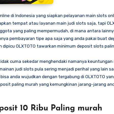
line di Indonesia yang siapkan pelayanan main slots onl
apkan tempat atau layanan main judi slots saja, tapi 
ggota yang paling mempermudah, di mana antara lainny
hnya pembayaran tipe apa saja yang anda pakai buat de
 dipicu OLXTOTO tawarkan minimum deposit slots pali
 tidak cuma sekedar menghendaki namanya keuntungan 
nan judi slots pula sering menjadi perihal yang lain s
ah bisa anda wujudkan dengan tergabung di OLXTOTO yan
 deposit paling murah yang kemungkinan jarang-jarang a
posit 10 Ribu Paling murah