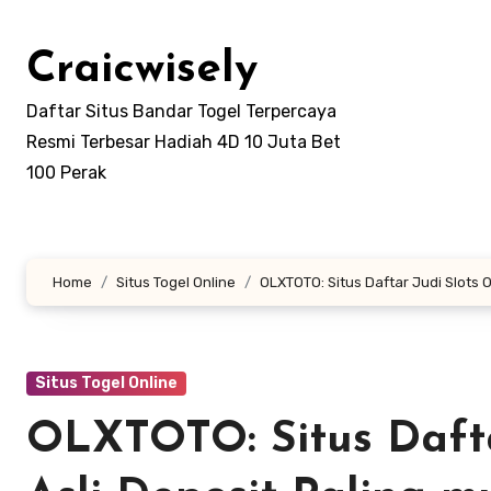
Skip
to
Craicwisely
content
Daftar Situs Bandar Togel Terpercaya
Resmi Terbesar Hadiah 4D 10 Juta Bet
100 Perak
Home
Situs Togel Online
OLXTOTO: Situs Daftar Judi Slots O
Situs Togel Online
OLXTOTO: Situs Dafta