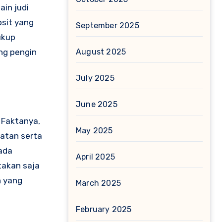
ain judi
osit yang
September 2025
ukup
ng pengin
August 2025
July 2025
June 2025
 Faktanya,
May 2025
patan serta
ada
April 2025
takan saja
n yang
March 2025
February 2025