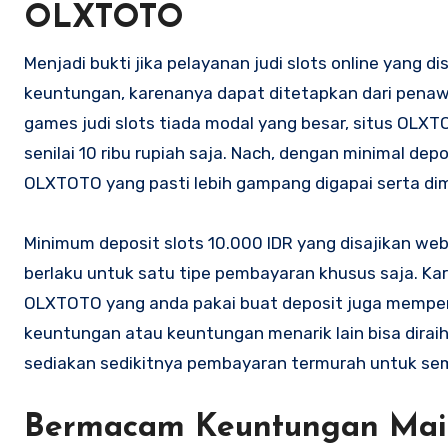
OLXTOTO
Menjadi bukti jika pelayanan judi slots online yan
keuntungan, karenanya dapat ditetapkan dari pena
games judi slots tiada modal yang besar, situs OLX
senilai 10 ribu rupiah saja. Nach, dengan minimal de
OLXTOTO yang pasti lebih gampang digapai serta dim
Minimum deposit slots 10.000 IDR yang disajikan web
berlaku untuk satu tipe pembayaran khusus saja. Ka
OLXTOTO yang anda pakai buat deposit juga memper
keuntungan atau keuntungan menarik lain bisa dirai
sediakan sedikitnya pembayaran termurah untuk se
Bermacam Keuntungan Main 