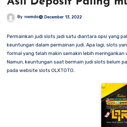
Asli Deposit Paling mu
By
nwmdo
December 13, 2022
Permainkan judi slots jadi satu diantara opsi yang paling prospektif bisa membuat anda mendapatkan beberapa
keuntungan dalam permainan judi. Apa lagi, slots ya
formal yang telah makin semakin lebih meringankan
Namun, keuntungan saat bermain judi slots belum 
pada website slots OLXTOTO.