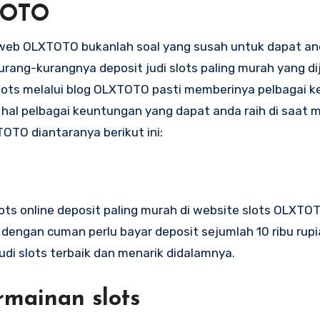
XTOTO
 web OLXTOTO bukanlah soal yang susah untuk dapat an
kurang-kurangnya deposit judi slots paling murah yang di
 slots melalui blog OLXTOTO pasti memberinya pelbagai 
hal pelbagai keuntungan yang dapat anda raih di saat m
TOTO diantaranya berikut ini:
slots online deposit paling murah di website slots OLXT
, dengan cuman perlu bayar deposit sejumlah 10 ribu rupi
di slots terbaik dan menarik didalamnya.
rmainan slots