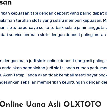
asan
erikan kepuasan tapi dengan deposit yang paling dapat d
alaman taruhan slots yang selalu memberi kepuasan. Ma
n slots terpercaya serta terbaik selalu jamin anggota 
 dari service bermain slots dengan deposit paling murah 
dengan main judi slots online deposit uang asli paling 
a anda akan permainkan judi slots, anda cuman perlu m
 Akan tetapi, anda akan tidak kembali mesti bayar ongk
mengesankan sekalian memberikan keuntungan dengan de
s Online Uang Asli OLXTOTO