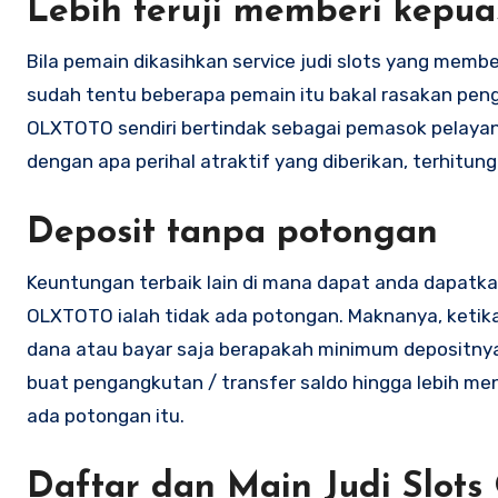
Lebih teruji memberi kepu
Bila pemain dikasihkan service judi slots yang memb
sudah tentu beberapa pemain itu bakal rasakan peng
OLXTOTO sendiri bertindak sebagai pemasok pelayana
dengan apa perihal atraktif yang diberikan, terhitung
Deposit tanpa potongan
Keuntungan terbaik lain di mana dapat anda dapatkan 
OLXTOTO ialah tidak ada potongan. Maknanya, ketik
dana atau bayar saja berapakah minimum depositnya.
buat pengangkutan / transfer saldo hingga lebih 
ada potongan itu.
Daftar dan Main Judi Slot