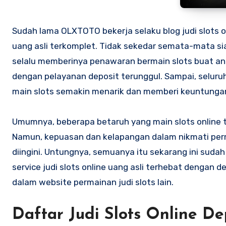
Sudah lama OLXTOTO bekerja selaku blog judi slots on
uang asli terkomplet. Tidak sekedar semata-mata si
selalu memberinya penawaran bermain slots buat an
dengan pelayanan deposit terunggul. Sampai, seluru
main slots semakin menarik dan memberi keuntungan
Umumnya, beberapa betaruh yang main slots online
Namun, kepuasan dan kelapangan dalam nikmati permai
diingini. Untungnya, semuanya itu sekarang ini sud
service judi slots online uang asli terhebat dengan
dalam website permainan judi slots lain.
Daftar Judi Slots Online De