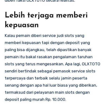
diberi faksi OLXTOTO secara realitas.
Lebih terjaga memberi
kepuasan
Kalau pemain diberi service judi slots yang
memberi kepuasan tapi dengan deposit yang
paling bisa dijangkau, telah dipastikan banyak
pemain itu bakal rasakan pengalaman taruhan
slots yang terus mengesankan. Apa lagi, OLXTOTO
sendiri bertindak sebagai pemasok service slots
terpercaya dan terbaik selalu jamin peserta
senang dengan apa hal luar biasa yang diberikan,
termaksud dari pelayanan main slots dengan
deposit paling murah Rp. 10.000.