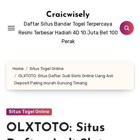
Skip
to
Craicwisely
content
Daftar Situs Bandar Togel Terpercaya
Resmi Terbesar Hadiah 4D 10 Juta Bet 100
Perak
Home
Situs Togel Online
OLXTOTO: Situs Daftar Judi Slots Online Uang Asli
Deposit Paling murah Gunung Timang
Situs Togel Online
OLXTOTO: Situs