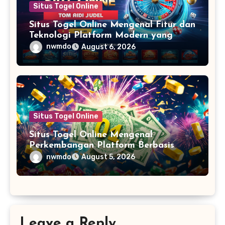
Situs Togel Online
Situs Togel Online Mengenal Fitur dan
Teknologi Platform Modern yang
Memudahkan Pemain
nwmdo
August 6, 2026
Situs Togel Online
Situs Togel Online Mengenal
Perkembangan Platform Berbasis
Internet dengan Mudah dan Cepat
nwmdo
August 5, 2026
Leave a Reply