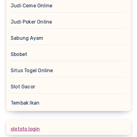
Judi Ceme Online
Judi Poker Online
Sabung Ayam
Sbobet
Situs Togel Online
Slot Gacor
Tembak Ikan
olxtoto login