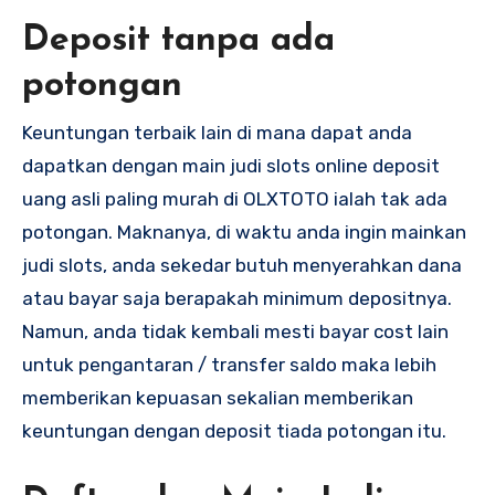
Deposit tanpa ada
potongan
Keuntungan terbaik lain di mana dapat anda
dapatkan dengan main judi slots online deposit
uang asli paling murah di OLXTOTO ialah tak ada
potongan. Maknanya, di waktu anda ingin mainkan
judi slots, anda sekedar butuh menyerahkan dana
atau bayar saja berapakah minimum depositnya.
Namun, anda tidak kembali mesti bayar cost lain
untuk pengantaran / transfer saldo maka lebih
memberikan kepuasan sekalian memberikan
keuntungan dengan deposit tiada potongan itu.