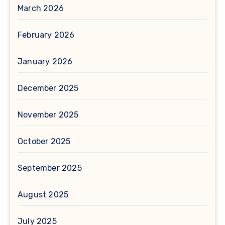
March 2026
February 2026
January 2026
December 2025
November 2025
October 2025
September 2025
August 2025
July 2025