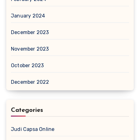
January 2024
December 2023
November 2023
October 2023
December 2022
Categories
Judi Capsa Online