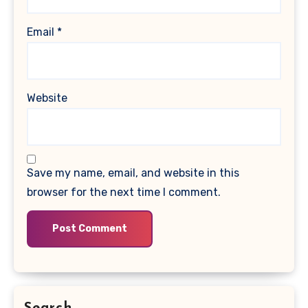
Email
*
Website
Save my name, email, and website in this
browser for the next time I comment.
Search