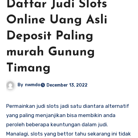
Daftar Judi Slots
Online Uang Asli
Deposit Paling
murah Gunung
Timang
By
nwmdo
December 13, 2022
Permainkan judi slots jadi satu diantara alternatif
yang paling menjanjikan bisa membikin anda
peroleh beberapa keuntungan dalam judi.
Manalagi, slots yang bettor tahu sekarang ini tidak