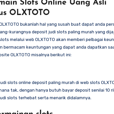
in Slots Online Uang Asli
itus OLXTOTO
 OLXTOTO bukanlah hal yang susah buat dapat anda pero
ang-kurangnya deposit judi slots paling murah yang dija
 slots melalui web OLXTOTO akan memberi pelbagai keu
un bermacam keuntungan yang dapat anda dapatkan sa
bsite OLXTOTO misalnya berikut ini:
judi slots online deposit paling murah di web slots OLX
mana tak, dengan hanya butuh bayar deposit senilai 10 ri
udi slots terhebat serta menarik didalamnya.