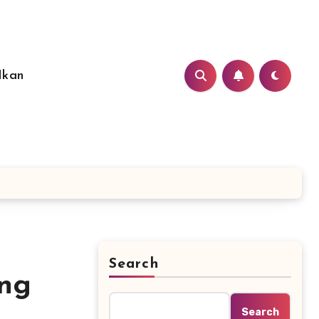
Ikan
Search
ang
Search