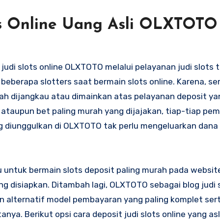
ots Online Uang Asli OLXTOTO
udi slots online OLXTOTO melalui pelayanan judi slots t
 beberapa slotters saat bermain slots online. Karena, s
dah dijangkau atau dimainkan atas pelayanan deposit ya
 ataupun bet paling murah yang dijajakan, tiap-tiap pe
ng diunggulkan di OLXTOTO tak perlu mengeluarkan dana
au untuk bermain slots deposit paling murah pada webs
g disiapkan. Ditambah lagi, OLXTOTO sebagai blog judi s
n alternatif model pembayaran yang paling komplet se
nya. Berikut opsi cara deposit judi slots online yang a