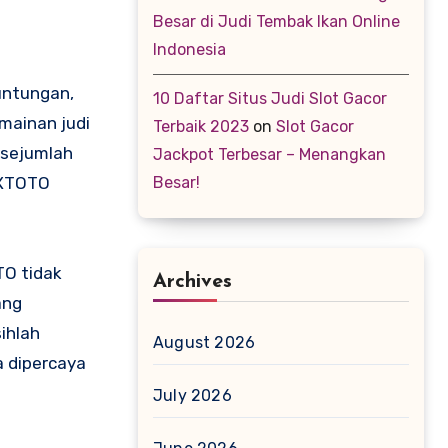
Besar di Judi Tembak Ikan Online
Indonesia
untungan,
10 Daftar Situs Judi Slot Gacor
mainan judi
Terbaik 2023
on
Slot Gacor
 sejumlah
Jackpot Terbesar – Menangkan
OLXTOTO
Besar!
TO tidak
Archives
ang
ihlah
August 2026
a dipercaya
July 2026