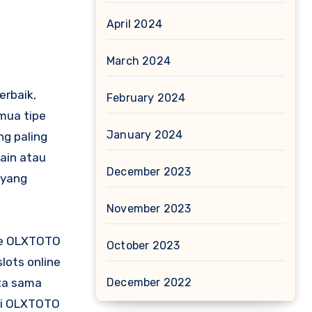
April 2024
March 2024
erbaik,
February 2024
emua tipe
January 2024
ng paling
main atau
December 2023
 yang
November 2023
ite OLXTOTO
October 2023
lots online
rta sama
December 2022
sli OLXTOTO