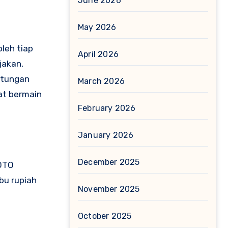
June 2026
May 2026
leh tiap
April 2026
jakan,
ntungan
March 2026
at bermain
February 2026
January 2026
December 2025
TOTO
bu rupiah
November 2025
October 2025