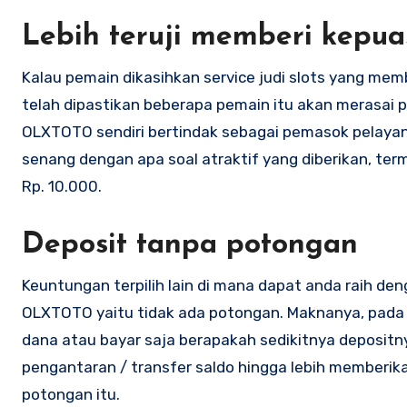
Lebih teruji memberi kepu
Kalau pemain dikasihkan service judi slots yang mem
telah dipastikan beberapa pemain itu akan merasai 
OLXTOTO sendiri bertindak sebagai pemasok pelayan
senang dengan apa soal atraktif yang diberikan, ter
Rp. 10.000.
Deposit tanpa potongan
Keuntungan terpilih lain di mana dapat anda raih deng
OLXTOTO yaitu tidak ada potongan. Maknanya, pada
dana atau bayar saja berapakah sedikitnya depositn
pengantaran / transfer saldo hingga lebih memberi
potongan itu.