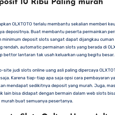
posit 10 Ribu Paling murah
disiapkan OLXTOTO terlalu membantu sekalian memberi ke
tnya depositnya. Buat membantu peserta permainkan per
an minimum deposit slots sangat dapat dijangkau cuman
ang rendah, automatic permainan slots yang berada di 
ap bettor lantaran tak usah keluarkan uang begitu besar.
site judi slots online uang asli paling dipercaya OLXTO
aja. Karena tiap-tiap apa saja opsi cara pembayaran y
kan mendapat sedikitnya deposit yang murah. Juga, mas
lain bisa didapat dengan bermain dalam web slots bis
murah buat semuanya pesertanya.