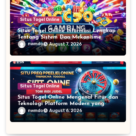
Situs Togel Online
Situs Togel Online Informasi Lengkap
Tentang Sistem Dan Mekanisme
Digital untuk Pemula dan Penggemar
nwmdo
August 7, 2026
Situs Togel Online
Situs Togel Online Mengenal Fitur dan
Teknologi Platform Modern yang
Memudahkan Pemain
nwmdo
August 6, 2026