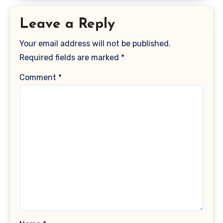
Leave a Reply
Your email address will not be published.
Required fields are marked
*
Comment
*