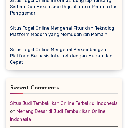
Situs Togel Online Informasi Lengkap Tentang
Sistem Dan Mekanisme Digital untuk Pemula dan
Penggemar
Situs Togel Online Mengenal Fitur dan Teknologi
Platform Modern yang Memudahkan Pemain
Situs Togel Online Mengenal Perkembangan
Platform Berbasis Internet dengan Mudah dan
Cepat
Recent Comments
Situs Judi Tembak Ikan Online Terbaik di Indonesia
on
Menang Besar di Judi Tembak Ikan Online
Indonesia