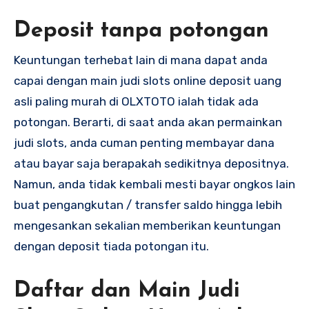
Deposit tanpa potongan
Keuntungan terhebat lain di mana dapat anda
capai dengan main judi slots online deposit uang
asli paling murah di OLXTOTO ialah tidak ada
potongan. Berarti, di saat anda akan permainkan
judi slots, anda cuman penting membayar dana
atau bayar saja berapakah sedikitnya depositnya.
Namun, anda tidak kembali mesti bayar ongkos lain
buat pengangkutan / transfer saldo hingga lebih
mengesankan sekalian memberikan keuntungan
dengan deposit tiada potongan itu.
Daftar dan Main Judi