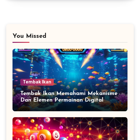
You Missed
Tembak Ikan
Tembak Ikan Memahami Mekanisme
Dan Elemen Permainan Digital
untuk Pemula Seru