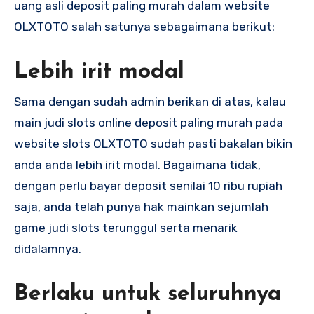
uang asli deposit paling murah dalam website
OLXTOTO salah satunya sebagaimana berikut:
Lebih irit modal
Sama dengan sudah admin berikan di atas, kalau
main judi slots online deposit paling murah pada
website slots OLXTOTO sudah pasti bakalan bikin
anda anda lebih irit modal. Bagaimana tidak,
dengan perlu bayar deposit senilai 10 ribu rupiah
saja, anda telah punya hak mainkan sejumlah
game judi slots terunggul serta menarik
didalamnya.
Berlaku untuk seluruhnya