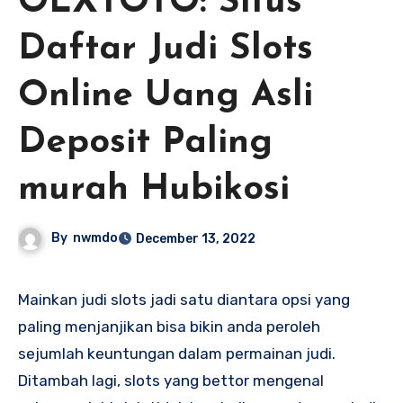
OLXTOTO: Situs
Daftar Judi Slots
Online Uang Asli
Deposit Paling
murah Hubikosi
By
nwmdo
December 13, 2022
Mainkan judi slots jadi satu diantara opsi yang
paling menjanjikan bisa bikin anda peroleh
sejumlah keuntungan dalam permainan judi.
Ditambah lagi, slots yang bettor mengenal