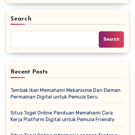
Search
Search
Recent Posts
Tembak Ikan Memahami Mekanisme Dan Elemen
Permainan Digital untuk Pemula Seru
Situs Togel Online Panduan Memahami Cara
Kerja Platform Digital untuk Pemula Friendly