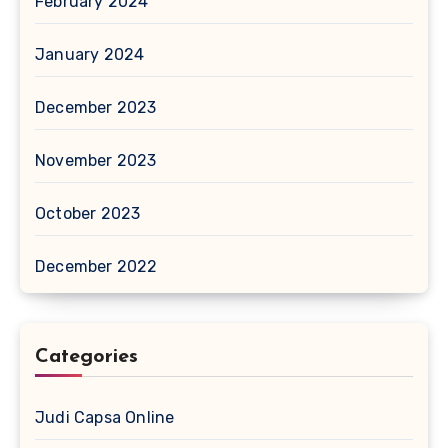
February 2024
January 2024
December 2023
November 2023
October 2023
December 2022
Categories
Judi Capsa Online