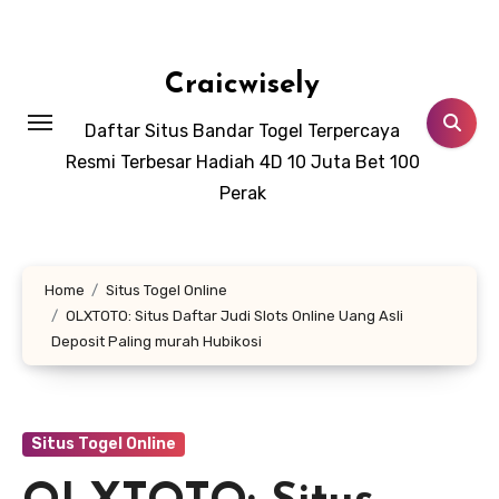
Skip
to
content
Craicwisely
Daftar Situs Bandar Togel Terpercaya
Resmi Terbesar Hadiah 4D 10 Juta Bet 100
Perak
Home
Situs Togel Online
OLXTOTO: Situs Daftar Judi Slots Online Uang Asli
Deposit Paling murah Hubikosi
Situs Togel Online