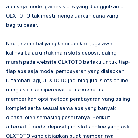
apa saja model games slots yang diunggulkan di
OLXTOTO tak mesti mengeluarkan dana yang
begitu besar.
Nach, sama hal yang kami berikan juga awal
kalinya kalau untuk main slots deposit paling
murah pada website OLXTOTO berlaku untuk tiap-
tiap apa saja model pembayaran yang disiapkan.
Ditambah lagi, OLXTOTO jadi blog judi slots online
uang asli bisa dipercaya terus-menerus
memberikan opsi metoda pembayaran yang paling
komplet serta sesuai sama apa yang banyak
dipakai oleh semasing pesertanya. Berikut
alternatif model deposit judi slots online yang asli
OLXTOTO yang disiapkan buat member-nya