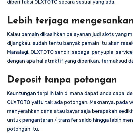
diberi faksi OLXTOTO secara sesuai yang ada.
Lebih terjaga mengesanka
Kalau pemain dikasihkan pelayanan judi slots yang 
dijangkau, sudah tentu banyak pemain itu akan ras
Manalagi, OLXTOTO sendiri sebagai penyuplai servic
dengan apa hal atraktif yang diberikan, termaksud da
Deposit tanpa potongan
Keuntungan terpilih lain di mana dapat anda capai den
OLXTOTO yaitu tak ada potongan. Maknanya, pada wa
menyerahkan dana atau bayar saja berapakah sedikitn
untuk pengantaran / transfer saldo hingga lebih m
potongan itu.