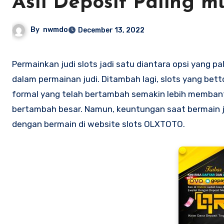
Asli Deposit Paling m
By
nwmdo
December 13, 2022
Permainkan judi slots jadi satu diantara opsi yang paling menjanjikan bisa membuat anda peroleh beberapa keuntungan
dalam permainan judi. Ditambah lagi, slots yang bet
formal yang telah bertambah semakin lebih memban
bertambah besar. Namun, keuntungan saat bermain j
dengan bermain di website slots OLXTOTO.