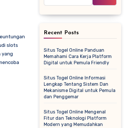
Recent Posts
di slots
Situs Togel Online Panduan
n yang
Memahami Cara Kerja Platform
 mencoba
Digital untuk Pemula Friendly
Situs Togel Online Informasi
Lengkap Tentang Sistem Dan
Mekanisme Digital untuk Pemula
dan Penggemar
Situs Togel Online Mengenal
Fitur dan Teknologi Platform
Modern yang Memudahkan