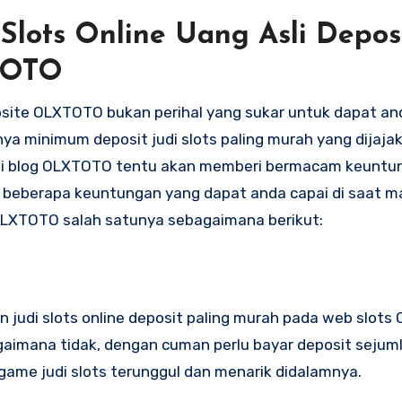
lots Online Uang Asli Depos
XTOTO
bsite OLXTOTO bukan perihal yang sukar untuk dapat a
anya minimum deposit judi slots paling murah yang dijajak
lui blog OLXTOTO tentu akan memberi bermacam keuntun
beberapa keuntungan yang dapat anda capai di saat ma
 OLXTOTO salah satunya sebagaimana berikut:
in judi slots online deposit paling murah pada web slot
gaimana tidak, dengan cuman perlu bayar deposit sejuml
game judi slots terunggul dan menarik didalamnya.