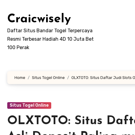
Skip
to
Craicwisely
content
Daftar Situs Bandar Togel Terpercaya
Resmi Terbesar Hadiah 4D 10 Juta Bet
100 Perak
Home
Situs Togel Online
OLXTOTO: Situs Daftar Judi Slots 
Situs Togel Online
OLXTOTO: Situs Dafta