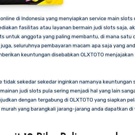
online di Indonesia yang menyiapkan service main slots 
iakan fasilitas atau layanan bermain judi slots saja, a
s untuk anggota yang paling membantu, di mana satu 
 juga, seluruhnya pembayaran macam apa saja yang and
emberikan keuntungan disebabkan OLXTOTO menjajakan
e tidak sekedar sekedar inginkan namanya keuntungan s
nan judi slots pula sering menjadi hal yang lain sangat
wujudkan dengan tergabung di OLXTOTO yang siapkan pel
ng murah yang barangkali jarang-jarang anda dapatkan di