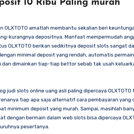
posit 10 Ribu Paling murah
ajikan OLXTOTO amatlah membantu sekalian beri keuntung
rang-kurangnya depositnya. Manfaat mempermudah ang
itus OLXTOTO berikan sedikitnya deposit slots sangat d
 dengan minimal deposit yang rendah, automatis permain
i dan dimainkan tiap-tiap bettor sebab tak usah keluar
log judi slots online uang asli paling dipercaya OLXTOTO
arenanya tiap apa saja alternatif cara pembayaran yang 
at minimum deposit yang murah. Sampai, masihlah ban
pat dengan bermain dalam web slots bisa dipercaya OL
uruhnya pesertanya.