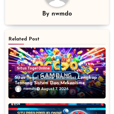
By
nwmdo
Related Post
Situs Togel Online
Situs Togel Online Informasi Lengkap
Tentang Sistem Dan Mekanisme
Digital untuk Pemula dan Penggemar
nwmdo
August 7, 2026