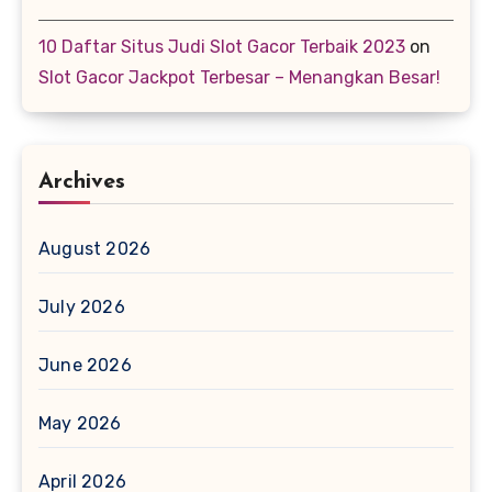
10 Daftar Situs Judi Slot Gacor Terbaik 2023
on
Slot Gacor Jackpot Terbesar – Menangkan Besar!
Archives
August 2026
July 2026
June 2026
May 2026
April 2026