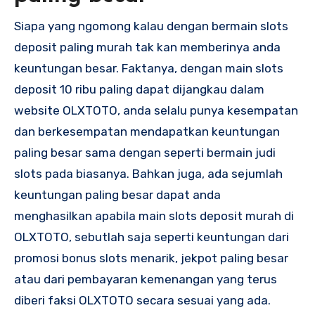
Siapa yang ngomong kalau dengan bermain slots
deposit paling murah tak kan memberinya anda
keuntungan besar. Faktanya, dengan main slots
deposit 10 ribu paling dapat dijangkau dalam
website OLXTOTO, anda selalu punya kesempatan
dan berkesempatan mendapatkan keuntungan
paling besar sama dengan seperti bermain judi
slots pada biasanya. Bahkan juga, ada sejumlah
keuntungan paling besar dapat anda
menghasilkan apabila main slots deposit murah di
OLXTOTO, sebutlah saja seperti keuntungan dari
promosi bonus slots menarik, jekpot paling besar
atau dari pembayaran kemenangan yang terus
diberi faksi OLXTOTO secara sesuai yang ada.