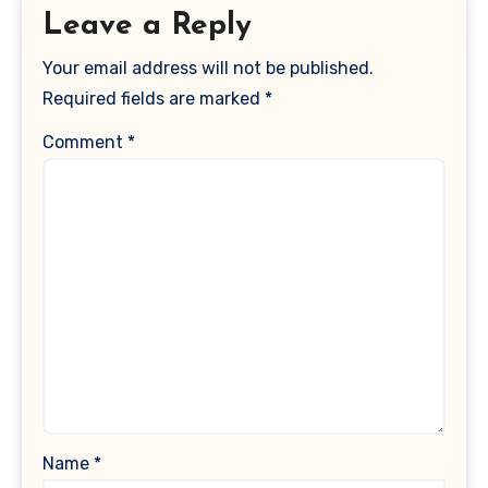
Leave a Reply
Your email address will not be published.
Required fields are marked
*
Comment
*
Name
*