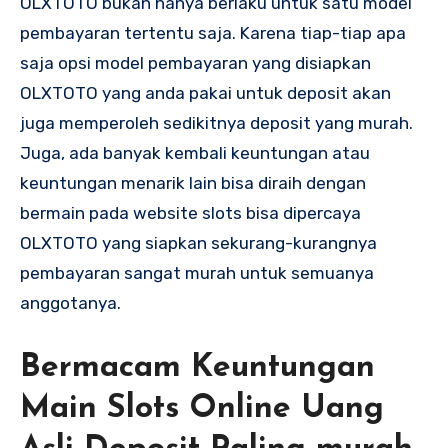
OLXTOTO bukan hanya berlaku untuk satu model
pembayaran tertentu saja. Karena tiap-tiap apa
saja opsi model pembayaran yang disiapkan
OLXTOTO yang anda pakai untuk deposit akan
juga memperoleh sedikitnya deposit yang murah.
Juga, ada banyak kembali keuntungan atau
keuntungan menarik lain bisa diraih dengan
bermain pada website slots bisa dipercaya
OLXTOTO yang siapkan sekurang-kurangnya
pembayaran sangat murah untuk semuanya
anggotanya.
Bermacam Keuntungan
Main Slots Online Uang