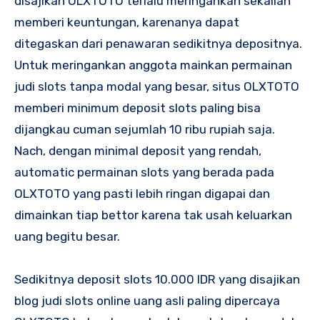
disajikan OLXTOTO terlalu meringankan sekalian
memberi keuntungan, karenanya dapat
ditegaskan dari penawaran sedikitnya depositnya.
Untuk meringankan anggota mainkan permainan
judi slots tanpa modal yang besar, situs OLXTOTO
memberi minimum deposit slots paling bisa
dijangkau cuman sejumlah 10 ribu rupiah saja.
Nach, dengan minimal deposit yang rendah,
automatic permainan slots yang berada pada
OLXTOTO yang pasti lebih ringan digapai dan
dimainkan tiap bettor karena tak usah keluarkan
uang begitu besar.
Sedikitnya deposit slots 10.000 IDR yang disajikan
blog judi slots online uang asli paling dipercaya