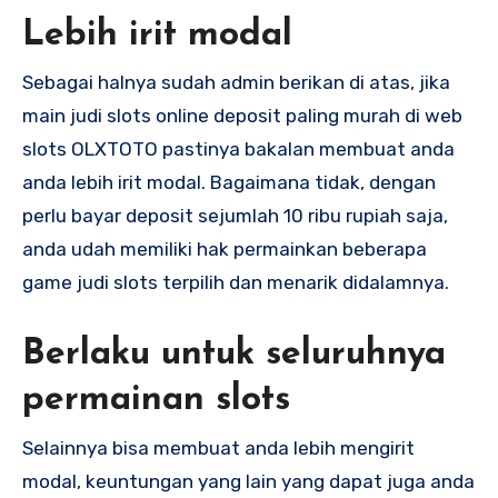
Lebih irit modal
Sebagai halnya sudah admin berikan di atas, jika
main judi slots online deposit paling murah di web
slots OLXTOTO pastinya bakalan membuat anda
anda lebih irit modal. Bagaimana tidak, dengan
perlu bayar deposit sejumlah 10 ribu rupiah saja,
anda udah memiliki hak permainkan beberapa
game judi slots terpilih dan menarik didalamnya.
Berlaku untuk seluruhnya
permainan slots
Selainnya bisa membuat anda lebih mengirit
modal, keuntungan yang lain yang dapat juga anda