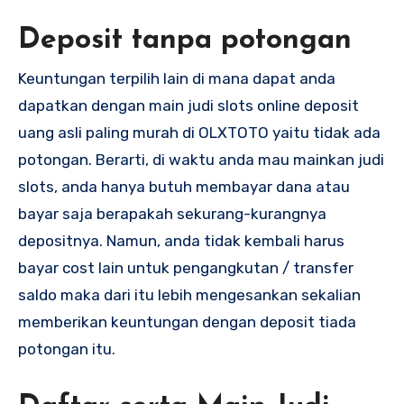
Deposit tanpa potongan
Keuntungan terpilih lain di mana dapat anda
dapatkan dengan main judi slots online deposit
uang asli paling murah di OLXTOTO yaitu tidak ada
potongan. Berarti, di waktu anda mau mainkan judi
slots, anda hanya butuh membayar dana atau
bayar saja berapakah sekurang-kurangnya
depositnya. Namun, anda tidak kembali harus
bayar cost lain untuk pengangkutan / transfer
saldo maka dari itu lebih mengesankan sekalian
memberikan keuntungan dengan deposit tiada
potongan itu.