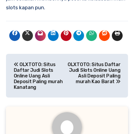
slots kapan pun.
Post
OLXTOTO: Situs
OLXTOTO: Situs Daftar
navigation
Daftar Judi Slots
Judi Slots Online Uang
Online Uang Asli
Asli Deposit Paling
Deposit Paling murah
murah Kao Barat
Kanatang