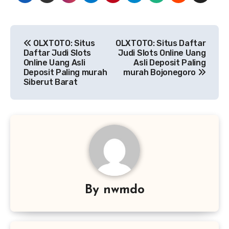
Post
OLXTOTO: Situs
OLXTOTO: Situs Daftar
navigation
Daftar Judi Slots
Judi Slots Online Uang
Online Uang Asli
Asli Deposit Paling
Deposit Paling murah
murah Bojonegoro
Siberut Barat
By
nwmdo