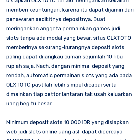
disiapkan OLXTOTO terlalu meringankan sekalian
memberi keuntungan, karena itu dapat dijamin dari
penawaran sedikitnya depositnya. Buat
meringankan anggota permainkan games judi
slots tanpa ada modal yang besar, situs OLXTOTO
memberinya sekurang-kurangnya deposit slots
paling dapat dijangkau cuman sejumlah 10 ribu
rupiah saja. Nach, dengan minimal deposit yang
rendah, automatic permainan slots yang ada pada
OLXTOTO pastilah lebih simpel dicapai serta
dimainkan tiap bettor lantaran tak usah keluarkan
uang begitu besar.
Minimum deposit slots 10.000 IDR yang disiapkan
web judi slots online uang asli dapat dipercaya