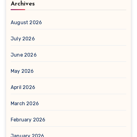
Archives
August 2026
July 2026
June 2026
May 2026
April 2026
March 2026
February 2026
January 2026