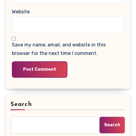
Website
Save my name, email, and website in this
browser for the next time I comment.
Search
Search