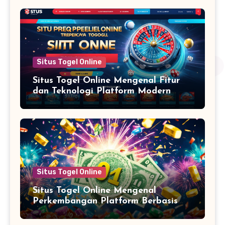
dan Penggemar
Situs Togel Online
Situs Togel Online Mengenal Fitur
dan Teknologi Platform Modern
yang Memudahkan Pemain
Situs Togel Online
Situs Togel Online Mengenal
Perkembangan Platform Berbasis
Internet dengan Mudah dan Cepat