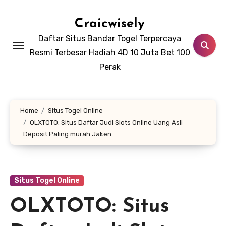
Skip
to
Craicwisely
content
Daftar Situs Bandar Togel Terpercaya
Resmi Terbesar Hadiah 4D 10 Juta Bet 100
Perak
Home
Situs Togel Online
OLXTOTO: Situs Daftar Judi Slots Online Uang Asli
Deposit Paling murah Jaken
Situs Togel Online
OLXTOTO: Situs