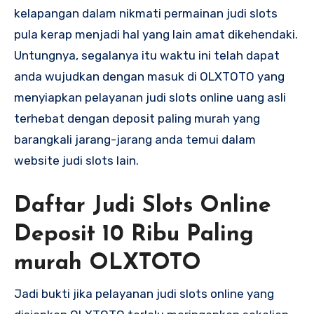
kelapangan dalam nikmati permainan judi slots
pula kerap menjadi hal yang lain amat dikehendaki.
Untungnya, segalanya itu waktu ini telah dapat
anda wujudkan dengan masuk di OLXTOTO yang
menyiapkan pelayanan judi slots online uang asli
terhebat dengan deposit paling murah yang
barangkali jarang-jarang anda temui dalam
website judi slots lain.
Daftar Judi Slots Online
Deposit 10 Ribu Paling
murah OLXTOTO
Jadi bukti jika pelayanan judi slots online yang