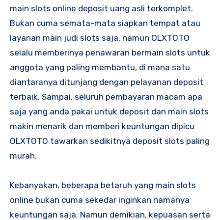
main slots online deposit uang asli terkomplet.
Bukan cuma semata-mata siapkan tempat atau
layanan main judi slots saja, namun OLXTOTO
selalu memberinya penawaran bermain slots untuk
anggota yang paling membantu, di mana satu
diantaranya ditunjang dengan pelayanan deposit
terbaik. Sampai, seluruh pembayaran macam apa
saja yang anda pakai untuk deposit dan main slots
makin menarik dan memberi keuntungan dipicu
OLXTOTO tawarkan sedikitnya deposit slots paling
murah.
Kebanyakan, beberapa betaruh yang main slots
online bukan cuma sekedar inginkan namanya
keuntungan saja. Namun demikian, kepuasan serta