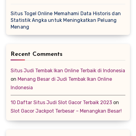
Situs Togel Online Memahami Data Historis dan
Statistik Angka untuk Meningkatkan Peluang
Menang
Recent Comments
Situs Judi Tembak Ikan Online Terbaik di Indonesia
on
Menang Besar di Judi Tembak Ikan Online
Indonesia
10 Daftar Situs Judi Slot Gacor Terbaik 2023
on
Slot Gacor Jackpot Terbesar – Menangkan Besar!