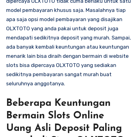
dipercaya OLXTOTO tidak cuma berlaku untuk satu
model pembayaran khusus saja. Masalahnya tiap
apa saja opsi model pembayaran yang disajikan
OLXTOTO yang anda pakai untuk deposit juga
mendapati sedikitnya deposit yang murah. Sampai,
ada banyak kembali keuntungan atau keuntungan
menarik lain bisa diraih dengan bermain di website
slots bisa dipercaya OLXTOTO yang sediakan
sedikitnya pembayaran sangat murah buat
seluruhnya anggotanya.
Beberapa Keuntungan
Bermain Slots Online
Uang Asli Deposit Paling