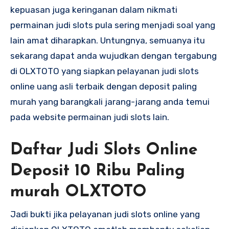
kepuasan juga keringanan dalam nikmati
permainan judi slots pula sering menjadi soal yang
lain amat diharapkan. Untungnya, semuanya itu
sekarang dapat anda wujudkan dengan tergabung
di OLXTOTO yang siapkan pelayanan judi slots
online uang asli terbaik dengan deposit paling
murah yang barangkali jarang-jarang anda temui
pada website permainan judi slots lain.
Daftar Judi Slots Online
Deposit 10 Ribu Paling
murah OLXTOTO
Jadi bukti jika pelayanan judi slots online yang