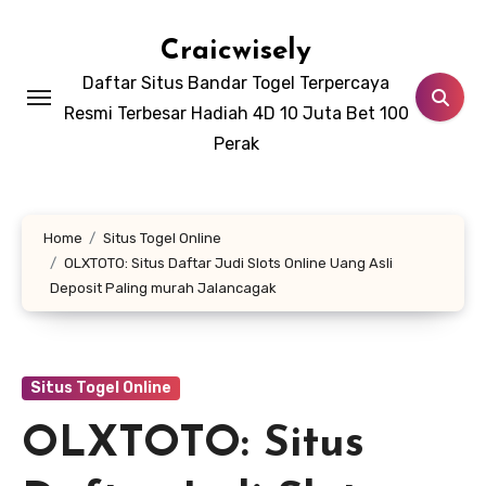
Skip
to
Craicwisely
content
Daftar Situs Bandar Togel Terpercaya
Resmi Terbesar Hadiah 4D 10 Juta Bet 100
Perak
Home
Situs Togel Online
OLXTOTO: Situs Daftar Judi Slots Online Uang Asli
Deposit Paling murah Jalancagak
Situs Togel Online
OLXTOTO: Situs