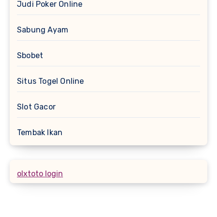
Judi Poker Online
Sabung Ayam
Sbobet
Situs Togel Online
Slot Gacor
Tembak Ikan
olxtoto login