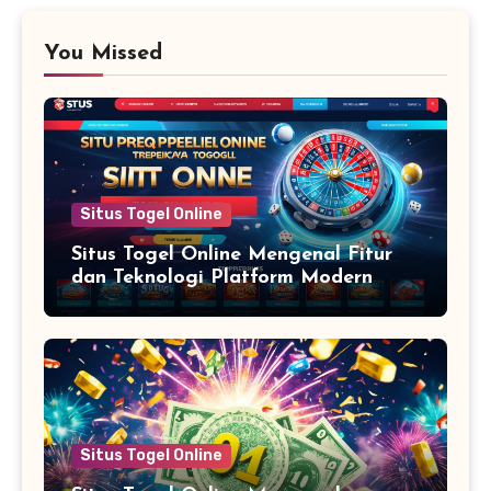
You Missed
Situs Togel Online
Situs Togel Online Mengenal Fitur
dan Teknologi Platform Modern
yang Memudahkan Pemain
Situs Togel Online