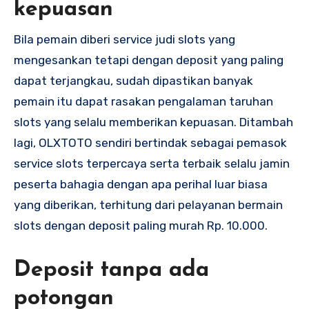
kepuasan
Bila pemain diberi service judi slots yang
mengesankan tetapi dengan deposit yang paling
dapat terjangkau, sudah dipastikan banyak
pemain itu dapat rasakan pengalaman taruhan
slots yang selalu memberikan kepuasan. Ditambah
lagi, OLXTOTO sendiri bertindak sebagai pemasok
service slots terpercaya serta terbaik selalu jamin
peserta bahagia dengan apa perihal luar biasa
yang diberikan, terhitung dari pelayanan bermain
slots dengan deposit paling murah Rp. 10.000.
Deposit tanpa ada
potongan