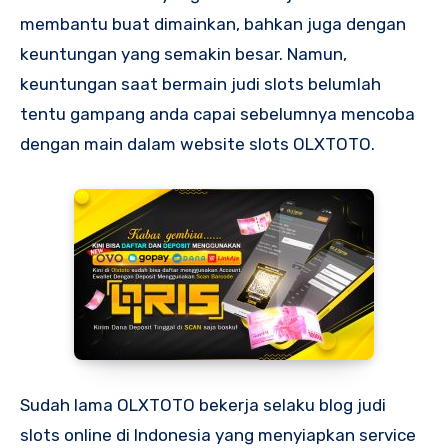
membantu buat dimainkan, bahkan juga dengan
keuntungan yang semakin besar. Namun,
keuntungan saat bermain judi slots belumlah
tentu gampang anda capai sebelumnya mencoba
dengan main dalam website slots OLXTOTO.
Sudah lama OLXTOTO bekerja selaku blog judi
slots online di Indonesia yang menyiapkan service