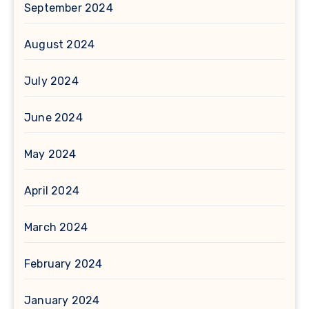
September 2024
August 2024
July 2024
June 2024
May 2024
April 2024
March 2024
February 2024
January 2024