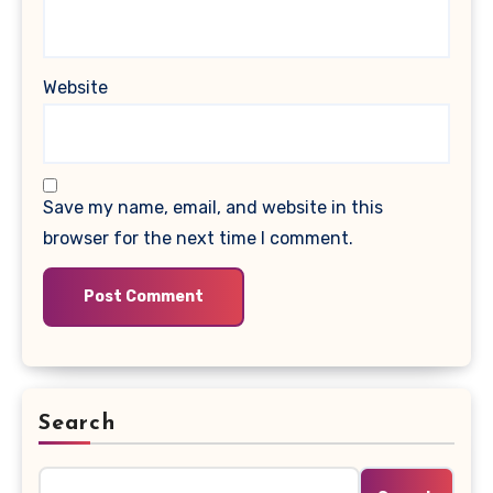
Website
Save my name, email, and website in this
browser for the next time I comment.
Search