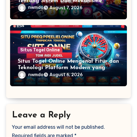
Tentang Sistem Dan Mekanisme
Digital untuk Pemula dan Penggemar
nwmdo
August 7, 2026
Situs Togel Online
Situs Togel Online Mengenal Fitur dan
Teknologi Platform Modern yang
Memudahkan Pemain
nwmdo
August 6, 2026
Leave a Reply
Your email address will not be published.
Required fields are marked
*