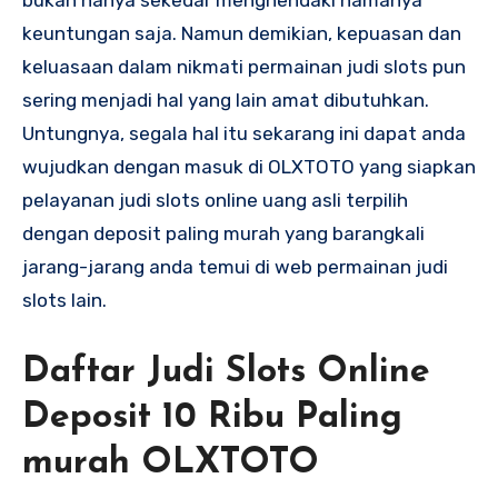
bukan hanya sekedar menghendaki namanya
keuntungan saja. Namun demikian, kepuasan dan
keluasaan dalam nikmati permainan judi slots pun
sering menjadi hal yang lain amat dibutuhkan.
Untungnya, segala hal itu sekarang ini dapat anda
wujudkan dengan masuk di OLXTOTO yang siapkan
pelayanan judi slots online uang asli terpilih
dengan deposit paling murah yang barangkali
jarang-jarang anda temui di web permainan judi
slots lain.
Daftar Judi Slots Online
Deposit 10 Ribu Paling
murah OLXTOTO