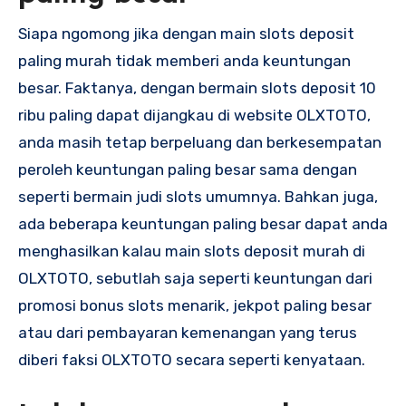
Siapa ngomong jika dengan main slots deposit
paling murah tidak memberi anda keuntungan
besar. Faktanya, dengan bermain slots deposit 10
ribu paling dapat dijangkau di website OLXTOTO,
anda masih tetap berpeluang dan berkesempatan
peroleh keuntungan paling besar sama dengan
seperti bermain judi slots umumnya. Bahkan juga,
ada beberapa keuntungan paling besar dapat anda
menghasilkan kalau main slots deposit murah di
OLXTOTO, sebutlah saja seperti keuntungan dari
promosi bonus slots menarik, jekpot paling besar
atau dari pembayaran kemenangan yang terus
diberi faksi OLXTOTO secara seperti kenyataan.