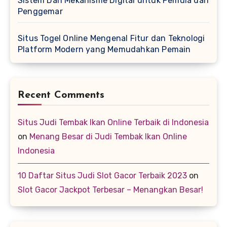
Sistem Dan Mekanisme Digital untuk Pemula dan
Penggemar
Situs Togel Online Mengenal Fitur dan Teknologi
Platform Modern yang Memudahkan Pemain
Recent Comments
Situs Judi Tembak Ikan Online Terbaik di Indonesia
on
Menang Besar di Judi Tembak Ikan Online
Indonesia
10 Daftar Situs Judi Slot Gacor Terbaik 2023
on
Slot Gacor Jackpot Terbesar – Menangkan Besar!