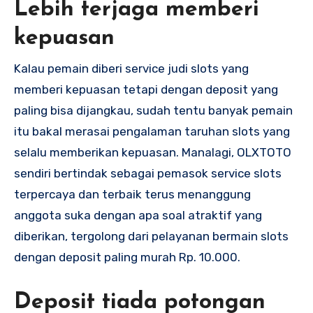
Lebih terjaga memberi
kepuasan
Kalau pemain diberi service judi slots yang
memberi kepuasan tetapi dengan deposit yang
paling bisa dijangkau, sudah tentu banyak pemain
itu bakal merasai pengalaman taruhan slots yang
selalu memberikan kepuasan. Manalagi, OLXTOTO
sendiri bertindak sebagai pemasok service slots
terpercaya dan terbaik terus menanggung
anggota suka dengan apa soal atraktif yang
diberikan, tergolong dari pelayanan bermain slots
dengan deposit paling murah Rp. 10.000.
Deposit tiada potongan