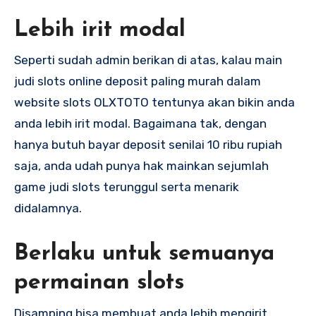
Lebih irit modal
Seperti sudah admin berikan di atas, kalau main
judi slots online deposit paling murah dalam
website slots OLXTOTO tentunya akan bikin anda
anda lebih irit modal. Bagaimana tak, dengan
hanya butuh bayar deposit senilai 10 ribu rupiah
saja, anda udah punya hak mainkan sejumlah
game judi slots terunggul serta menarik
didalamnya.
Berlaku untuk semuanya
permainan slots
Disamping bisa membuat anda lebih mengirit