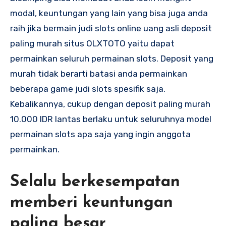
modal, keuntungan yang lain yang bisa juga anda
raih jika bermain judi slots online uang asli deposit
paling murah situs OLXTOTO yaitu dapat
permainkan seluruh permainan slots. Deposit yang
murah tidak berarti batasi anda permainkan
beberapa game judi slots spesifik saja.
Kebalikannya, cukup dengan deposit paling murah
10.000 IDR lantas berlaku untuk seluruhnya model
permainan slots apa saja yang ingin anggota
permainkan.
Selalu berkesempatan
memberi keuntungan
paling besar