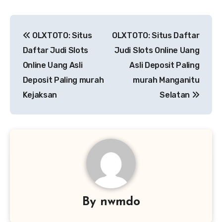
Post
OLXTOTO: Situs
OLXTOTO: Situs Daftar
navigation
Daftar Judi Slots
Judi Slots Online Uang
Online Uang Asli
Asli Deposit Paling
Deposit Paling murah
murah Manganitu
Kejaksan
Selatan
By
nwmdo