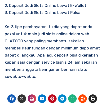
2. Deposit Judi Slots Online Lewat E-Wallet
3. Deposit Judi Slots Online Lewat Pulsa
Ke-3 tipe pembayaran itu dia yang dapat anda
pakai untuk main judi slots online dalam web
OLXTOTO yang paling membantu sekalian
memberi keuntungan dengan minimum depo amat
dapat dijangkau. Apa lagi, deposit bisa dikerjakan
kapan saja dengan service bisnis 24 jam sekalian
memberi anggota keringanan bermain slots
sewaktu-waktu.