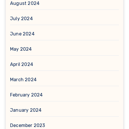
August 2024
July 2024
June 2024
May 2024
April 2024
March 2024
February 2024
January 2024
December 2023