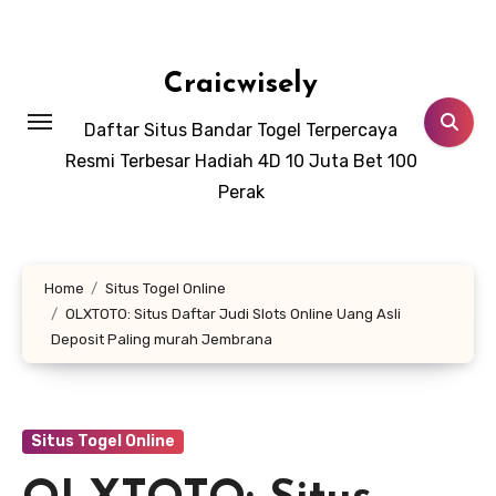
Skip
to
content
Craicwisely
Daftar Situs Bandar Togel Terpercaya
Resmi Terbesar Hadiah 4D 10 Juta Bet 100
Perak
Home
Situs Togel Online
OLXTOTO: Situs Daftar Judi Slots Online Uang Asli
Deposit Paling murah Jembrana
Situs Togel Online