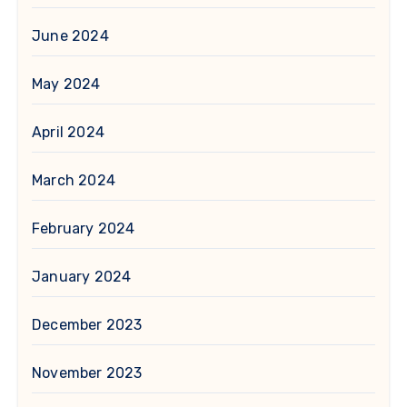
June 2024
May 2024
April 2024
March 2024
February 2024
January 2024
December 2023
November 2023