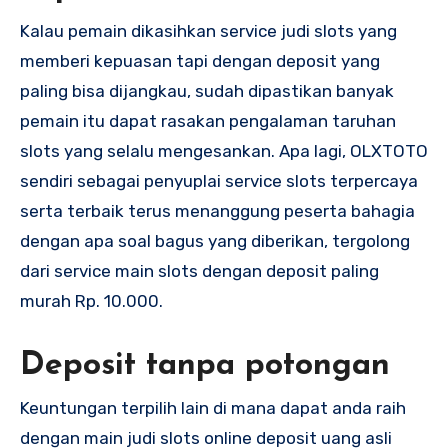
Kalau pemain dikasihkan service judi slots yang
memberi kepuasan tapi dengan deposit yang
paling bisa dijangkau, sudah dipastikan banyak
pemain itu dapat rasakan pengalaman taruhan
slots yang selalu mengesankan. Apa lagi, OLXTOTO
sendiri sebagai penyuplai service slots terpercaya
serta terbaik terus menanggung peserta bahagia
dengan apa soal bagus yang diberikan, tergolong
dari service main slots dengan deposit paling
murah Rp. 10.000.
Deposit tanpa potongan
Keuntungan terpilih lain di mana dapat anda raih
dengan main judi slots online deposit uang asli