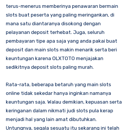
terus-menerus memberinya penawaran bermain
slots buat peserta yang paling meringankan, di
mana satu diantaranya disokong dengan
pelayanan deposit terhebat. Juga, seluruh
pembayaran tipe apa saja yang anda pakai buat
deposit dan main slots makin menarik serta beri
keuntungan karena OLXTOTO menjajakan
sedikitnya deposit slots paling murah.
Rata-rata, beberapa betaruh yang main slots
online tidak sekedar hanya inginkan namanya
keuntungan saja. Walau demikian, kepuasan serta
keringanan dalam nikmati judi slots pula kerap
menjadi hal yang lain amat dibutuhkan.
Untungnya, segala sesuatu itu sekarang ini telah