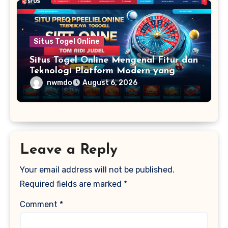
Situs Togel Online
Situs Togel Online Mengenal Fitur dan
Teknologi Platform Modern yang
Memudahkan Pemain
nwmdo
August 6, 2026
Leave a Reply
Your email address will not be published.
Required fields are marked
*
Comment
*