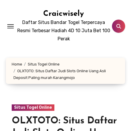
Skip
to
Craicwisely
content
Daftar Situs Bandar Togel Terpercaya
Resmi Terbesar Hadiah 4D 10 Juta Bet 100
Perak
Home
Situs Togel Online
OLXTOTO: Situs Daftar Judi Slots Online Uang Asli
Deposit Paling murah Karangmojo
Situs Togel Online
OLXTOTO: Situs Daftar