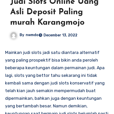
Judi Slots Online Uang
Asli Deposit Paling
murah Karangmojo
By
nwmdo
December 13, 2022
Mainkan judi slots jadi satu diantara alternatif
yang paling prospektif bisa bikin anda peroleh
beberapa keuntungan dalam permainan judi. Apa
lagi, slots yang bettor tahu sekarang ini tidak
kembali sama dengan judi slots konservatif yang
telah kian jauh semakin mempermudah buat
dipermainkan, bahkan juga dengan keuntungan
yang bertambah besar. Namun demikian,
keuntungan saat bermain judi slots belumlah pasti