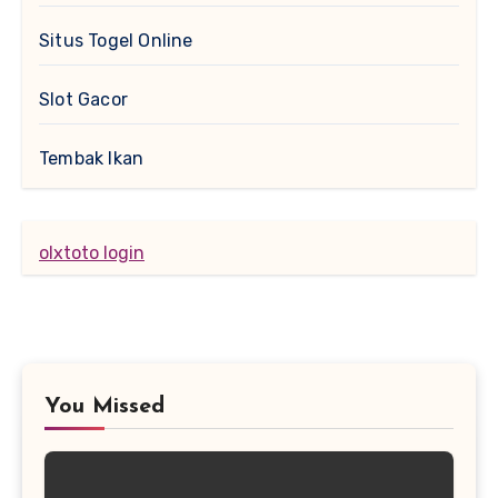
Situs Togel Online
Slot Gacor
Tembak Ikan
olxtoto login
You Missed