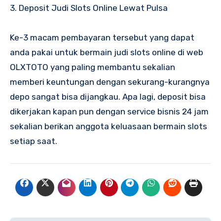
3. Deposit Judi Slots Online Lewat Pulsa
Ke-3 macam pembayaran tersebut yang dapat
anda pakai untuk bermain judi slots online di web
OLXTOTO yang paling membantu sekalian
memberi keuntungan dengan sekurang-kurangnya
depo sangat bisa dijangkau. Apa lagi, deposit bisa
dikerjakan kapan pun dengan service bisnis 24 jam
sekalian berikan anggota keluasaan bermain slots
setiap saat.