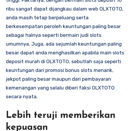
tinggi. Faktanya, dengan bermain slots deposit 10
ribu sangat dapat dijangkau dalam web OLXTOTO,
anda masih tetap berpeluang serta
berkesempatan peroleh keuntungan paling besar
sebagai halnya seperti bermain judi slots
umumnya. Juga, ada sejumlah keuntungan paling
besar dapat anda menghasilkan apabila main slots
deposit murah di OLXTOTO, sebutlah saja seperti
keuntungan dari promosi bonus slots menarik,
jekpot paling besar maupun dari pembayaran
kemenangan yang selalu diberi faksi OLXTOTO
secara nyata.
Lebih teruji memberikan
kepuasan