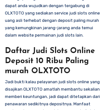
dapat anda wujudkan dengan tergabung di
OLXTOTO yang sediakan service judi slots online
uang asli terhebat dengan deposit paling murah
yang kemungkinan jarang-jarang anda temui
dalam website permainan judi slots lain.
Daftar Judi Slots Online
Deposit 10 Ribu Paling
murah OLXTOTO
Jadi bukti kalau pelayanan judi slots online yang
disajikan OLXTOTO amatlah membantu sekalian
memberi keuntungan, jadi dapat ditetapkan dari
penawaran sedikitnya depositnya. Manfaat