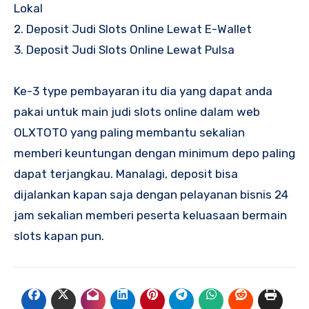
Lokal
2. Deposit Judi Slots Online Lewat E-Wallet
3. Deposit Judi Slots Online Lewat Pulsa
Ke-3 type pembayaran itu dia yang dapat anda
pakai untuk main judi slots online dalam web
OLXTOTO yang paling membantu sekalian
memberi keuntungan dengan minimum depo paling
dapat terjangkau. Manalagi, deposit bisa
dijalankan kapan saja dengan pelayanan bisnis 24
jam sekalian memberi peserta keluasaan bermain
slots kapan pun.