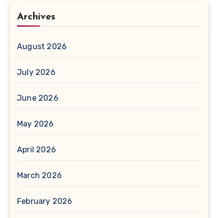
Archives
August 2026
July 2026
June 2026
May 2026
April 2026
March 2026
February 2026