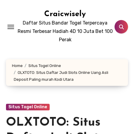
Skip
to
Craicwisely
content
Daftar Situs Bandar Togel Terpercaya
Resmi Terbesar Hadiah 4D 10 Juta Bet 100
Perak
Home
Situs Togel Online
OLXTOTO: Situs Daftar Judi Slots Online Uang Asli
Deposit Paling murah Kodi Utara
Situs Togel Online
OLXTOTO: Situs