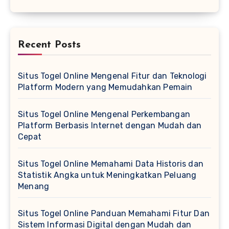
Recent Posts
Situs Togel Online Mengenal Fitur dan Teknologi
Platform Modern yang Memudahkan Pemain
Situs Togel Online Mengenal Perkembangan
Platform Berbasis Internet dengan Mudah dan
Cepat
Situs Togel Online Memahami Data Historis dan
Statistik Angka untuk Meningkatkan Peluang
Menang
Situs Togel Online Panduan Memahami Fitur Dan
Sistem Informasi Digital dengan Mudah dan