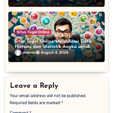
Situs Togel Online
Situs Togel Online Memahami Data
Historis dan Statistik Angka untuk
Meningkatkan Peluang Menang
nwmdo
August 4, 2026
Leave a Reply
Your email address will not be published.
Required fields are marked
*
Comment
*