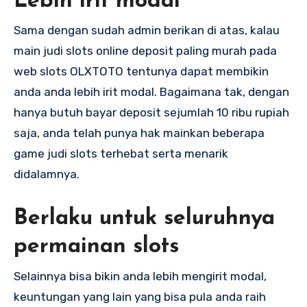
Lebih irit modal
Sama dengan sudah admin berikan di atas, kalau
main judi slots online deposit paling murah pada
web slots OLXTOTO tentunya dapat membikin
anda anda lebih irit modal. Bagaimana tak, dengan
hanya butuh bayar deposit sejumlah 10 ribu rupiah
saja, anda telah punya hak mainkan beberapa
game judi slots terhebat serta menarik
didalamnya.
Berlaku untuk seluruhnya
permainan slots
Selainnya bisa bikin anda lebih mengirit modal,
keuntungan yang lain yang bisa pula anda raih