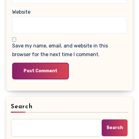
Website
Save my name, email, and website in this
browser for the next time I comment.
Search
Search