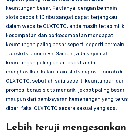
keuntungan besar. Faktanya, dengan bermain
slots deposit 10 ribu sangat dapat terjangkau
dalam website OLXTOTO, anda masih tetap miliki
kesempatan dan berkesempatan mendapat
keuntungan paling besar seperti seperti bermain
judi slots umumnya. Sampai, ada sejumlah
keuntungan paling besar dapat anda
menghasilkan kalau main slots deposit murah di
OLXTOTO, sebutlah saja seperti keuntungan dari
promosi bonus slots menarik, jekpot paling besar
maupun dari pembayaran kemenangan yang terus
diberi faksi OLXTOTO secara sesuai yang ada.
Lebih teruji mengesankan