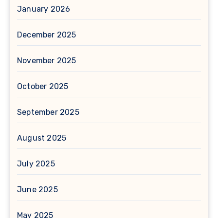
January 2026
December 2025
November 2025
October 2025
September 2025
August 2025
July 2025
June 2025
May 2025