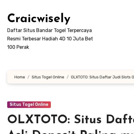
Skip
to
Craicwisely
content
Daftar Situs Bandar Togel Terpercaya
Resmi Terbesar Hadiah 4D 10 Juta Bet
100 Perak
Home
Situs Togel Online
OLXTOTO: Situs Daftar Judi Slots 
Situs Togel Online
OLXTOTO: Situs Dafta