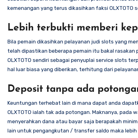
kemenangan yang terus dikasihkan faksi OLXTOTO se
Lebih terbukti memberi ke
Bila pemain dikasihkan pelayanan judi slots yang me
telah dipastikan beberapa pemain itu bakal rasakan
OLXTOTO sendiri sebagai penyuplai service slots t
hal luar biasa yang diberikan, terhitung dari pelayan
Deposit tanpa ada potonga
Keuntungan terhebat lain di mana dapat anda dapatka
OLXTOTO ialah tak ada potongan. Maknanya, pada wa
menyerahkan dana atau bayar saja berapakah minim
lain untuk pengangkutan / transfer saldo maka leb