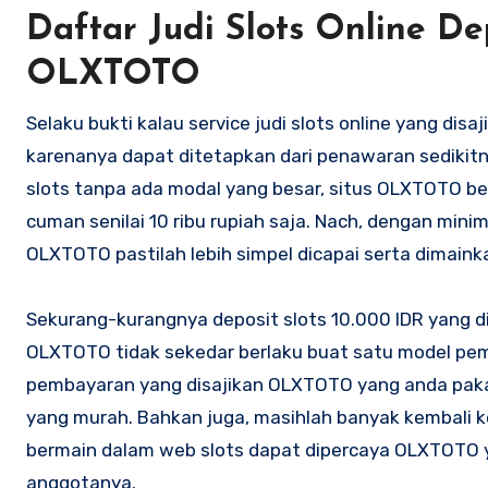
Daftar Judi Slots Online De
OLXTOTO
Selaku bukti kalau service judi slots online yang d
karenanya dapat ditetapkan dari penawaran sedikit
slots tanpa ada modal yang besar, situs OLXTOTO be
cuman senilai 10 ribu rupiah saja. Nach, dengan mini
OLXTOTO pastilah lebih simpel dicapai serta dimaink
Sekurang-kurangnya deposit slots 10.000 IDR yang dis
OLXTOTO tidak sekedar berlaku buat satu model pemba
pembayaran yang disajikan OLXTOTO yang anda paka
yang murah. Bahkan juga, masihlah banyak kembali 
bermain dalam web slots dapat dipercaya OLXTOTO 
anggotanya.