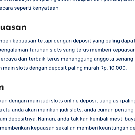
cara seperti kenyataan.
puasan
mberi kepuasan tetapi dengan deposit yang paling dapat
 pengalaman taruhan slots yang terus memberi kepuasan.
erpercaya dan terbaik terus menanggung anggota senang
an main slots dengan deposit paling murah Rp. 10.000.
n
n dengan main judi slots online deposit uang asli palin
ktu anda akan mainkan judi slots, anda cuman penting
um depositnya. Namun, anda tak kan kembali mesti bay
ih memberikan kepuasan sekalian memberi keuntungan d