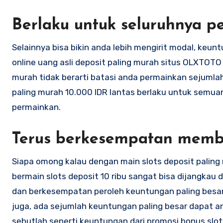
Berlaku untuk seluruhnya p
Selainnya bisa bikin anda lebih mengirit modal, keunt
online uang asli deposit paling murah situs OLXTOTO
murah tidak berarti batasi anda permainkan sejumlah 
paling murah 10.000 IDR lantas berlaku untuk semua
permainkan.
Terus berkesempatan membe
Siapa omong kalau dengan main slots deposit paling
bermain slots deposit 10 ribu sangat bisa dijangka
dan berkesempatan peroleh keuntungan paling besar 
juga, ada sejumlah keuntungan paling besar dapat a
sebutlah seperti keuntungan dari promosi bonus slo