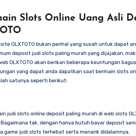
in Slots Online Uang Asli D
XTOTO
bsite OLXTOTO bukan perihal yang susah untuk dapat a
mum deposit judi slots paling murah yang dijajakan, mak
ui web OLXTOTO akan berikan beberapa keuntungan bagu
ungan yang dapat anda dapatkan saat bermain slots on
ah satunya seperti berikut:
in judi slots online deposit paling murah di web slots 
Bagaimana tak, dengan hanya butuh bayar deposit senila
a game judi slots terhebat serta menarik didalamnya.