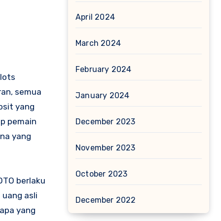
April 2024
March 2024
February 2024
lots
aran, semua
January 2024
osit yang
ap pemain
December 2023
ana yang
November 2023
October 2023
OTO berlaku
 uang asli
December 2022
 apa yang