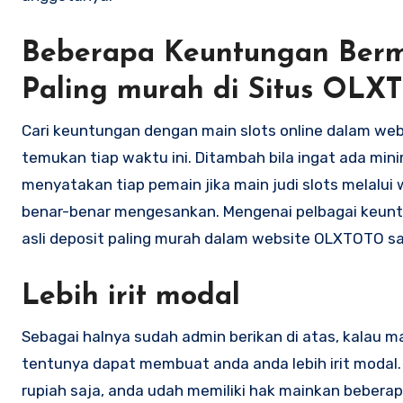
Beberapa Keuntungan Berma
Paling murah di Situs OL
Cari keuntungan dengan main slots online dalam we
temukan tiap waktu ini. Ditambah bila ingat ada mini
menyatakan tiap pemain jika main judi slots melal
benar-benar mengesankan. Mengenai pelbagai keunt
asli deposit paling murah dalam website OLXTOTO sal
Lebih irit modal
Sebagai halnya sudah admin berikan di atas, kalau ma
tentunya dapat membuat anda anda lebih irit modal. 
rupiah saja, anda udah memiliki hak mainkan beberap