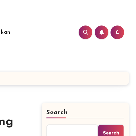
Ikan
Search
ang
Search