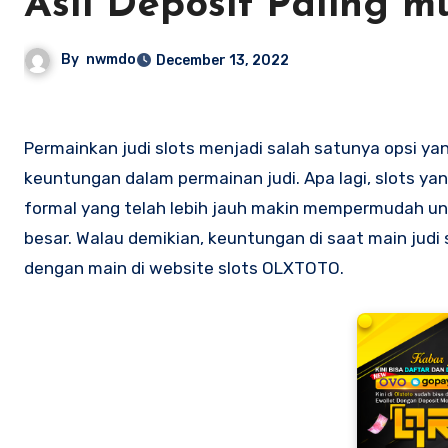
Asli Deposit Paling 
By
nwmdo
December 13, 2022
Permainkan judi slots menjadi salah satunya opsi yang paling prospektif bisa membuat anda mendapat sejumlah
keuntungan dalam permainan judi. Apa lagi, slots yan
formal yang telah lebih jauh makin mempermudah u
besar. Walau demikian, keuntungan di saat main jud
dengan main di website slots OLXTOTO.