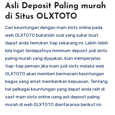
Asli Deposit Paling murah
di Situs OLXTOTO
Cari keuntungan dengan main slots online pada
web OLXTOTO bukanlah soal yang sukar buat
dapat anda temukan tiap sekarang ini. Lebih-lebih
bila ingat terdapatnya minimum deposit judi slots
paling murah yang dijajakan, kian memperjelas
tiap-tiap pemain jika main judi slots melalui web
OLXTOTO akan memberi bermacam keuntungan
bagus yang amat memberikan kepuasan. Tentang
hal pelbagai keuntungan yang dapat anda raih di
saat main slots online uang asli deposit paling
murah di web OLXTOTO diantaranya berikut ini: