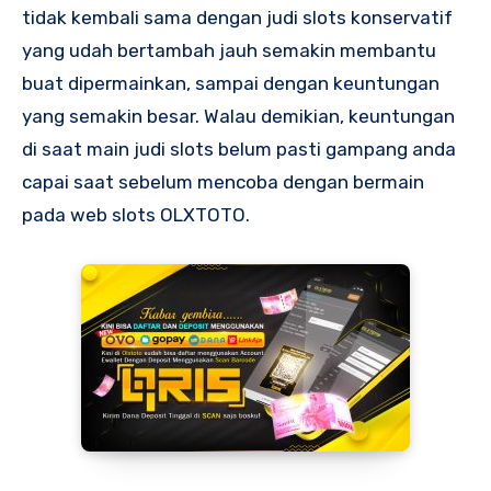
tidak kembali sama dengan judi slots konservatif
yang udah bertambah jauh semakin membantu
buat dipermainkan, sampai dengan keuntungan
yang semakin besar. Walau demikian, keuntungan
di saat main judi slots belum pasti gampang anda
capai saat sebelum mencoba dengan bermain
pada web slots OLXTOTO.