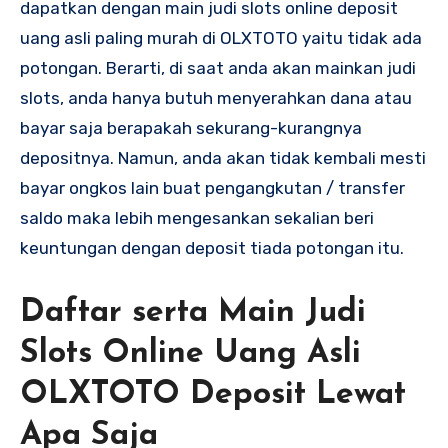
dapatkan dengan main judi slots online deposit
uang asli paling murah di OLXTOTO yaitu tidak ada
potongan. Berarti, di saat anda akan mainkan judi
slots, anda hanya butuh menyerahkan dana atau
bayar saja berapakah sekurang-kurangnya
depositnya. Namun, anda akan tidak kembali mesti
bayar ongkos lain buat pengangkutan / transfer
saldo maka lebih mengesankan sekalian beri
keuntungan dengan deposit tiada potongan itu.
Daftar serta Main Judi
Slots Online Uang Asli
OLXTOTO Deposit Lewat
Apa Saja