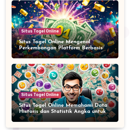
Situs Togel Online
Situs Togel Online Mengenal
Perkembangan Platform Berbasis
Internet dengan Mudah dan Cepat
Situs Togel Online
Situs Togel Online Memahami Data
Historis dan Statistik Angka untuk
Meningkatkan Peluang Menang