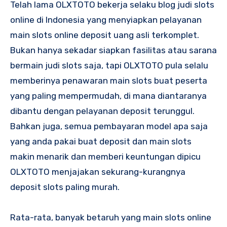
Telah lama OLXTOTO bekerja selaku blog judi slots
online di Indonesia yang menyiapkan pelayanan
main slots online deposit uang asli terkomplet.
Bukan hanya sekadar siapkan fasilitas atau sarana
bermain judi slots saja, tapi OLXTOTO pula selalu
memberinya penawaran main slots buat peserta
yang paling mempermudah, di mana diantaranya
dibantu dengan pelayanan deposit terunggul.
Bahkan juga, semua pembayaran model apa saja
yang anda pakai buat deposit dan main slots
makin menarik dan memberi keuntungan dipicu
OLXTOTO menjajakan sekurang-kurangnya
deposit slots paling murah.
Rata-rata, banyak betaruh yang main slots online