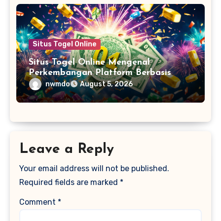
Situs Togel Online
Situs Togel Online Mengenal
Perkembangan Platform Berbasis
Internet dengan Mudah dan Cepat
nwmdo
August 5, 2026
Leave a Reply
Your email address will not be published.
Required fields are marked
*
Comment
*