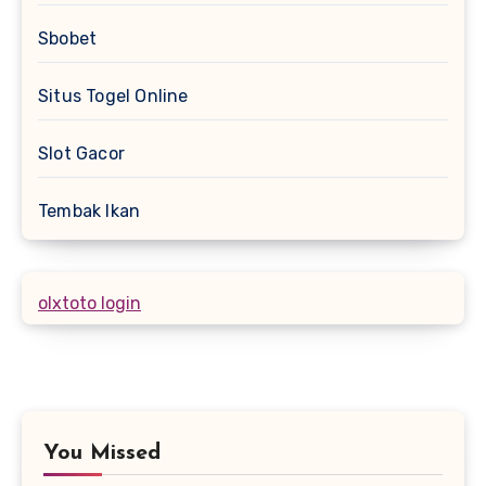
Sbobet
Situs Togel Online
Slot Gacor
Tembak Ikan
olxtoto login
You Missed