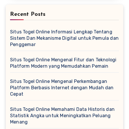
Recent Posts
Situs Togel Online Informasi Lengkap Tentang
Sistem Dan Mekanisme Digital untuk Pemula dan
Penggemar
Situs Togel Online Mengenal Fitur dan Teknologi
Platform Modern yang Memudahkan Pemain
Situs Togel Online Mengenal Perkembangan
Platform Berbasis Internet dengan Mudah dan
Cepat
Situs Togel Online Memahami Data Historis dan
Statistik Angka untuk Meningkatkan Peluang
Menang