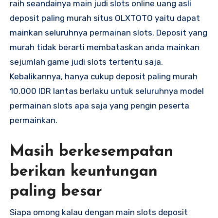
raih seandainya main judi slots online uang asli
deposit paling murah situs OLXTOTO yaitu dapat
mainkan seluruhnya permainan slots. Deposit yang
murah tidak berarti membataskan anda mainkan
sejumlah game judi slots tertentu saja.
Kebalikannya, hanya cukup deposit paling murah
10.000 IDR lantas berlaku untuk seluruhnya model
permainan slots apa saja yang pengin peserta
permainkan.
Masih berkesempatan
berikan keuntungan
paling besar
Siapa omong kalau dengan main slots deposit