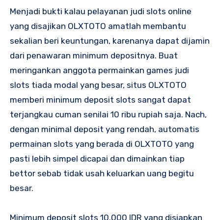
Menjadi bukti kalau pelayanan judi slots online
yang disajikan OLXTOTO amatlah membantu
sekalian beri keuntungan, karenanya dapat dijamin
dari penawaran minimum depositnya. Buat
meringankan anggota permainkan games judi
slots tiada modal yang besar, situs OLXTOTO
memberi minimum deposit slots sangat dapat
terjangkau cuman senilai 10 ribu rupiah saja. Nach,
dengan minimal deposit yang rendah, automatis
permainan slots yang berada di OLXTOTO yang
pasti lebih simpel dicapai dan dimainkan tiap
bettor sebab tidak usah keluarkan uang begitu
besar.
Minimum deposit slots 10.000 IDR yang disiapkan