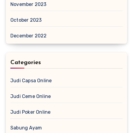
November 2023
October 2023
December 2022
Categories
Judi Capsa Online
Judi Ceme Online
Judi Poker Online
Sabung Ayam