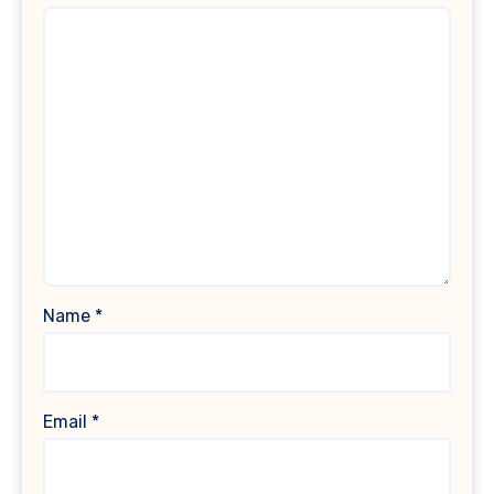
Name
*
Email
*