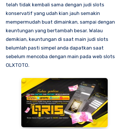
telah tidak kembali sama dengan judi slots
konservatif yang udah kian jauh semakin
mempermudah buat dimainkan, sampai dengan
keuntungan yang bertambah besar. Walau
demikian, keuntungan di saat main judi slots
belumlah pasti simpel anda dapatkan saat
sebelum mencoba dengan main pada web slots
OLXTOTO.