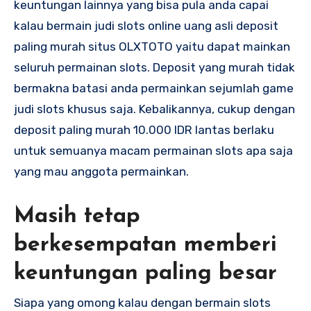
keuntungan lainnya yang bisa pula anda capai
kalau bermain judi slots online uang asli deposit
paling murah situs OLXTOTO yaitu dapat mainkan
seluruh permainan slots. Deposit yang murah tidak
bermakna batasi anda permainkan sejumlah game
judi slots khusus saja. Kebalikannya, cukup dengan
deposit paling murah 10.000 IDR lantas berlaku
untuk semuanya macam permainan slots apa saja
yang mau anggota permainkan.
Masih tetap
berkesempatan memberi
keuntungan paling besar
Siapa yang omong kalau dengan bermain slots