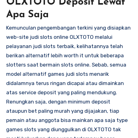
OLXTOTO Deposit Lewat
Apa Saja
Kemunculan pengembangan terkini yang disiapkan
web-site judi slots online OLXTOTO melalui
pelayanan judi slots terbaik, kelihatannya telah
berikan alternatif lebih worth it untuk beberapa
slotters saat bermain slots online. Sebab, semua
model alternatif games judi slots menarik
didalamnya terus ringan dicapai atau dimainkan
atas service deposit yang paling mendukung.
Renungkan saja, dengan minimum deposit
ataupun bet paling murah yang dijajakan, tiap
pemain atau anggota bisa mainkan apa saja type
games slots yang diunggulkan di OLXTOTO tak