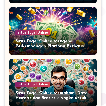
Situs Togel Online
Situs Togel Online Mengenal
Perkembangan Platform Berbasis
Internet dengan Mudah dan Cepat
Situs Togel Online
Situs Togel Online Memahami Data
Historis dan Statistik Angka untuk
Meningkatkan Peluang Menang