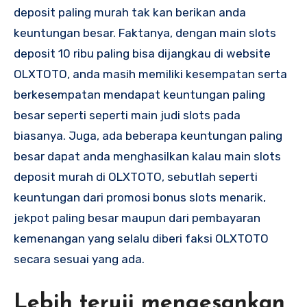
deposit paling murah tak kan berikan anda
keuntungan besar. Faktanya, dengan main slots
deposit 10 ribu paling bisa dijangkau di website
OLXTOTO, anda masih memiliki kesempatan serta
berkesempatan mendapat keuntungan paling
besar seperti seperti main judi slots pada
biasanya. Juga, ada beberapa keuntungan paling
besar dapat anda menghasilkan kalau main slots
deposit murah di OLXTOTO, sebutlah seperti
keuntungan dari promosi bonus slots menarik,
jekpot paling besar maupun dari pembayaran
kemenangan yang selalu diberi faksi OLXTOTO
secara sesuai yang ada.
Lebih teruji mengesankan