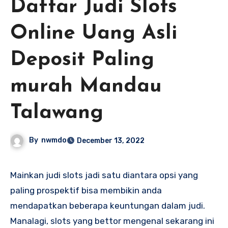
Daftar Judi Slots
Online Uang Asli
Deposit Paling
murah Mandau
Talawang
By
nwmdo
December 13, 2022
Mainkan judi slots jadi satu diantara opsi yang
paling prospektif bisa membikin anda
mendapatkan beberapa keuntungan dalam judi.
Manalagi, slots yang bettor mengenal sekarang ini