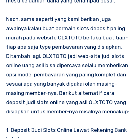
mesti keluarkan dana yang terlampau besar.
Nach, sama seperti yang kami berikan juga
awalnya kalau buat bermain slots deposit paling
murah pada website OLXTOTO berlaku buat tiap-
tiap apa saja type pembayaran yang disiapkan.
Ditambah lagi, OLXTOTO jadi web-site judi slots
online uang asli bisa dipercaya selalu memberikan
opsi model pembayaran yang paling komplet dan
sesuai apa yang banyak dipakai oleh masing-
masing member-nya. Berikut alternatif cara
deposit judi slots online yang asli OLXTOTO yang
disiapkan untuk member-nya misalnya mencakup:
1. Deposit Judi Slots Online Lewat Rekening Bank