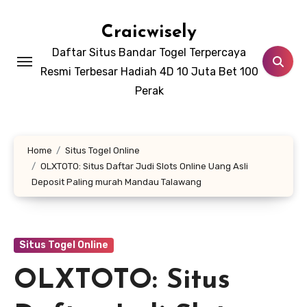
Skip
to
Craicwisely
content
Daftar Situs Bandar Togel Terpercaya
Resmi Terbesar Hadiah 4D 10 Juta Bet 100
Perak
Home
Situs Togel Online
OLXTOTO: Situs Daftar Judi Slots Online Uang Asli
Deposit Paling murah Mandau Talawang
Situs Togel Online
OLXTOTO: Situs