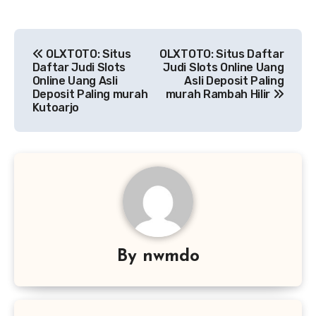
Post
OLXTOTO: Situs
OLXTOTO: Situs Daftar
navigation
Daftar Judi Slots
Judi Slots Online Uang
Online Uang Asli
Asli Deposit Paling
Deposit Paling murah
murah Rambah Hilir
Kutoarjo
By
nwmdo