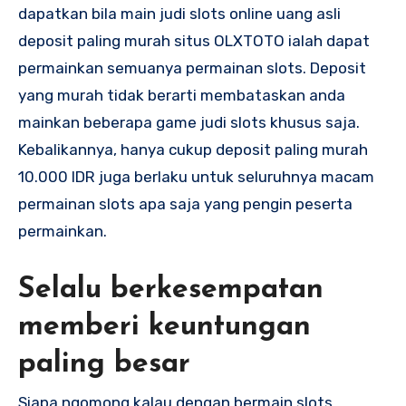
dapatkan bila main judi slots online uang asli
deposit paling murah situs OLXTOTO ialah dapat
permainkan semuanya permainan slots. Deposit
yang murah tidak berarti membataskan anda
mainkan beberapa game judi slots khusus saja.
Kebalikannya, hanya cukup deposit paling murah
10.000 IDR juga berlaku untuk seluruhnya macam
permainan slots apa saja yang pengin peserta
permainkan.
Selalu berkesempatan
memberi keuntungan
paling besar
Siapa ngomong kalau dengan bermain slots