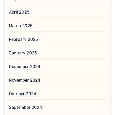
April 2025
March 2025
February 2025
January 2025
December 2024
November 2024
October 2024
September 2024