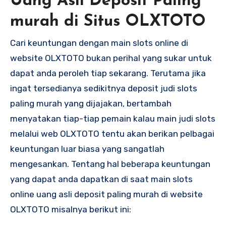
Uang Asli Deposit Paling
murah di Situs OLXTOTO
Cari keuntungan dengan main slots online di
website OLXTOTO bukan perihal yang sukar untuk
dapat anda peroleh tiap sekarang. Terutama jika
ingat tersedianya sedikitnya deposit judi slots
paling murah yang dijajakan, bertambah
menyatakan tiap-tiap pemain kalau main judi slots
melalui web OLXTOTO tentu akan berikan pelbagai
keuntungan luar biasa yang sangatlah
mengesankan. Tentang hal beberapa keuntungan
yang dapat anda dapatkan di saat main slots
online uang asli deposit paling murah di website
OLXTOTO misalnya berikut ini: