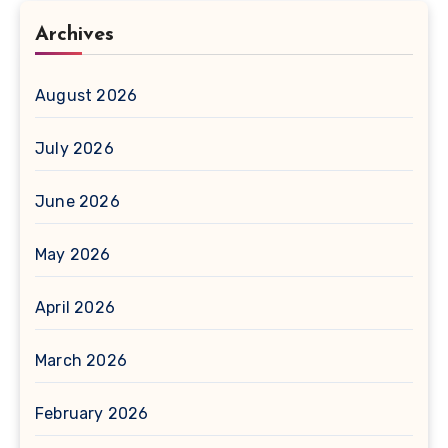
Archives
August 2026
July 2026
June 2026
May 2026
April 2026
March 2026
February 2026