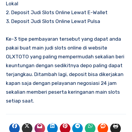
Lokal
2. Deposit Judi Slots Online Lewat E-Wallet
3. Deposit Judi Slots Online Lewat Pulsa
Ke-3 tipe pembayaran tersebut yang dapat anda
pakai buat main judi slots online di website
OLXTOTO yang paling mempermudah sekalian beri
keuntungan dengan sedikitnya depo paling dapat
terjangkau. Ditambah lagi, deposit bisa dikerjakan
kapan saja dengan pelayanan negosiasi 24 jam
sekalian memberi peserta keringanan main slots
setiap saat.