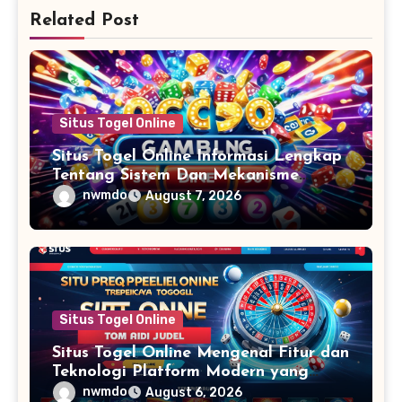
Related Post
Situs Togel Online
Situs Togel Online Informasi Lengkap
Tentang Sistem Dan Mekanisme
Digital untuk Pemula dan Penggemar
nwmdo
August 7, 2026
Situs Togel Online
Situs Togel Online Mengenal Fitur dan
Teknologi Platform Modern yang
Memudahkan Pemain
nwmdo
August 6, 2026