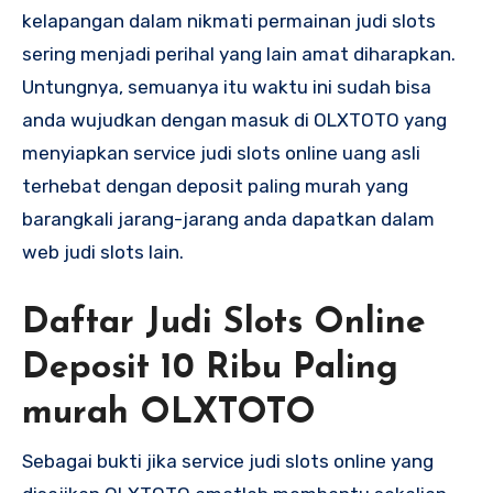
kelapangan dalam nikmati permainan judi slots
sering menjadi perihal yang lain amat diharapkan.
Untungnya, semuanya itu waktu ini sudah bisa
anda wujudkan dengan masuk di OLXTOTO yang
menyiapkan service judi slots online uang asli
terhebat dengan deposit paling murah yang
barangkali jarang-jarang anda dapatkan dalam
web judi slots lain.
Daftar Judi Slots Online
Deposit 10 Ribu Paling
murah OLXTOTO
Sebagai bukti jika service judi slots online yang