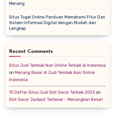
Menang
Situs Togel Online Panduan Memahami Fitur Dan
Sistem Informasi Digital dengan Mudah dan
Lengkap
Recent Comments
Situs Judi Tembak Ikan Online Terbaik di Indonesia
on
Menang Besar di Judi Tembak Ikan Online
Indonesia
10 Daftar Situs Judi Slot Gacor Terbaik 2023
on
Slot Gacor Jackpot Terbesar – Menangkan Besar!