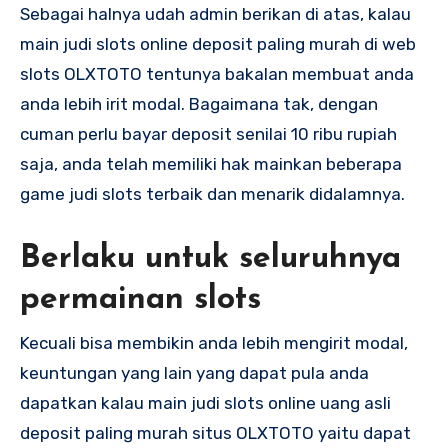
Sebagai halnya udah admin berikan di atas, kalau
main judi slots online deposit paling murah di web
slots OLXTOTO tentunya bakalan membuat anda
anda lebih irit modal. Bagaimana tak, dengan
cuman perlu bayar deposit senilai 10 ribu rupiah
saja, anda telah memiliki hak mainkan beberapa
game judi slots terbaik dan menarik didalamnya.
Berlaku untuk seluruhnya
permainan slots
Kecuali bisa membikin anda lebih mengirit modal,
keuntungan yang lain yang dapat pula anda
dapatkan kalau main judi slots online uang asli
deposit paling murah situs OLXTOTO yaitu dapat