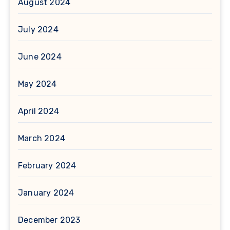
August 2024
July 2024
June 2024
May 2024
April 2024
March 2024
February 2024
January 2024
December 2023