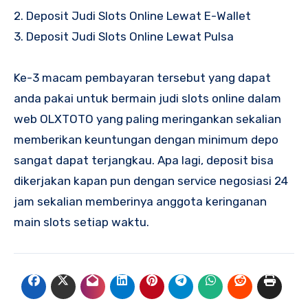
2. Deposit Judi Slots Online Lewat E-Wallet
3. Deposit Judi Slots Online Lewat Pulsa
Ke-3 macam pembayaran tersebut yang dapat
anda pakai untuk bermain judi slots online dalam
web OLXTOTO yang paling meringankan sekalian
memberikan keuntungan dengan minimum depo
sangat dapat terjangkau. Apa lagi, deposit bisa
dikerjakan kapan pun dengan service negosiasi 24
jam sekalian memberinya anggota keringanan
main slots setiap waktu.