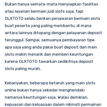
Bukan hanya semata-mata menyiapkan fasilitas
atau layanan bermain judi slots saja, tapi
OLXTOTO selalu berikan penawaran bermain slots
buat peserta yang paling membantu, di mana
antara lainnya ditopang dengan pelayanan deposit
terunggul. Sampai, semuanya pembayaran tipe
apa saja yang anda pakai buat deposit dan main
slots makin menarik dan memberi keuntungan
karena OLXTOTO tawarkan sedikitnya deposit
slots paling murah.
Kebanyakan, beberapa betaruh yang main slots
online bukan hanya sekedar menghendaki
namanya keuntungan saja. Walau demikian,
kepuasan dan keluasaan dalam nikmati permainan