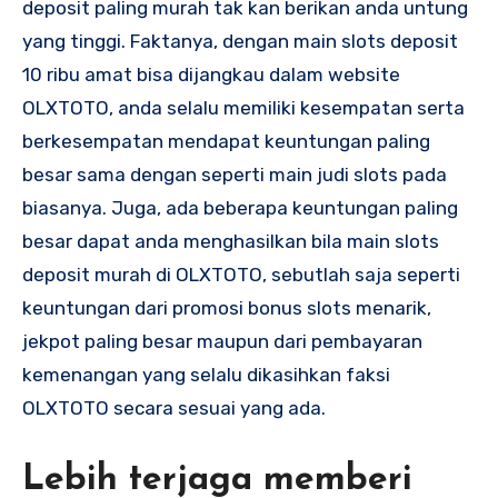
deposit paling murah tak kan berikan anda untung
yang tinggi. Faktanya, dengan main slots deposit
10 ribu amat bisa dijangkau dalam website
OLXTOTO, anda selalu memiliki kesempatan serta
berkesempatan mendapat keuntungan paling
besar sama dengan seperti main judi slots pada
biasanya. Juga, ada beberapa keuntungan paling
besar dapat anda menghasilkan bila main slots
deposit murah di OLXTOTO, sebutlah saja seperti
keuntungan dari promosi bonus slots menarik,
jekpot paling besar maupun dari pembayaran
kemenangan yang selalu dikasihkan faksi
OLXTOTO secara sesuai yang ada.
Lebih terjaga memberi