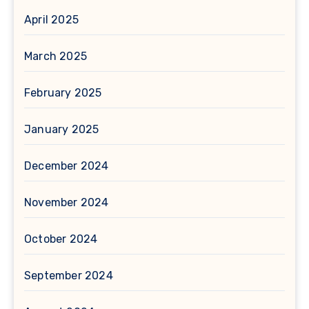
April 2025
March 2025
February 2025
January 2025
December 2024
November 2024
October 2024
September 2024