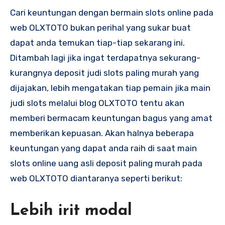
Cari keuntungan dengan bermain slots online pada
web OLXTOTO bukan perihal yang sukar buat
dapat anda temukan tiap-tiap sekarang ini.
Ditambah lagi jika ingat terdapatnya sekurang-
kurangnya deposit judi slots paling murah yang
dijajakan, lebih mengatakan tiap pemain jika main
judi slots melalui blog OLXTOTO tentu akan
memberi bermacam keuntungan bagus yang amat
memberikan kepuasan. Akan halnya beberapa
keuntungan yang dapat anda raih di saat main
slots online uang asli deposit paling murah pada
web OLXTOTO diantaranya seperti berikut:
Lebih irit modal