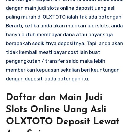
dengan main judi slots online deposit uang asli
paling murah di OLXTOTO ialah tak ada potongan.
Berarti, ketika anda akan mainkan judi slots, anda
hanya butuh membayar dana atau bayar saja
berapakah sedikitnya depositnya. Tapi, anda akan
tidak kembali mesti bayar cost lain buat
pengangkutan / transfer saldo maka lebih
memberikan kepuasan sekalian beri keuntungan
dengan deposit tiada potongan itu.
Daftar dan Main Judi
Slots Online Uang Asli
OLXTOTO Deposit Lewat