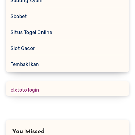
Sabung Ayam
Sbobet
Situs Togel Online
Slot Gacor
Tembak Ikan
olxtoto login
You Missed