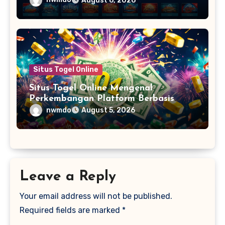
August 6, 2026
Situs Togel Online
Situs Togel Online Mengenal
Perkembangan Platform Berbasis
Internet dengan Mudah dan Cepat
nwmdo
August 5, 2026
Leave a Reply
Your email address will not be published.
Required fields are marked
*