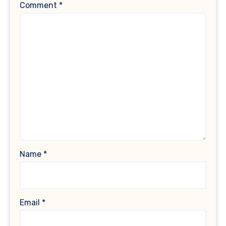
Comment
*
Name
*
Email
*