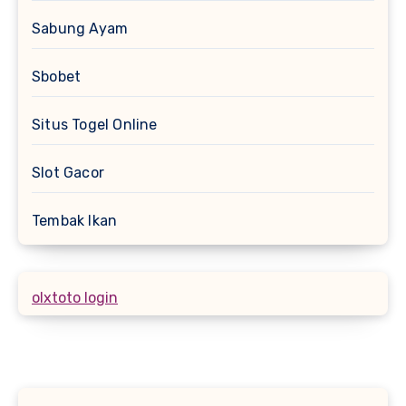
Sabung Ayam
Sbobet
Situs Togel Online
Slot Gacor
Tembak Ikan
olxtoto login