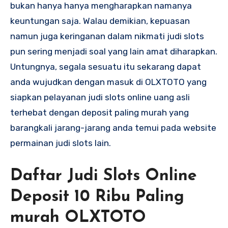
bukan hanya hanya mengharapkan namanya
keuntungan saja. Walau demikian, kepuasan
namun juga keringanan dalam nikmati judi slots
pun sering menjadi soal yang lain amat diharapkan.
Untungnya, segala sesuatu itu sekarang dapat
anda wujudkan dengan masuk di OLXTOTO yang
siapkan pelayanan judi slots online uang asli
terhebat dengan deposit paling murah yang
barangkali jarang-jarang anda temui pada website
permainan judi slots lain.
Daftar Judi Slots Online
Deposit 10 Ribu Paling
murah OLXTOTO