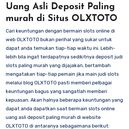
Uang Asli Deposit Paling
murah di Situs OLXTOTO
Cari keuntungan dengan bermain slots online di
web OLXTOTO bukan perihal yang sukar untuk
dapat anda temukan tiap-tiap waktu ini. Lebih-
lebih bila ingat terdapatnya sedikitnya deposit judi
slots paling murah yang dijajakan, bertambah
mengatakan tiap-tiap pemain jika main judi slots
melalui blog OLXTOTO pasti memberi pelbagai
keuntungan bagus yang sangatlah memberi
kepuasan. Akan halnya beberapa keuntungan yang
dapat anda dapatkan saat bermain slots online
uang asli deposit paling murah di website
OLXTOTO di antaranya sebagaimana berikut: