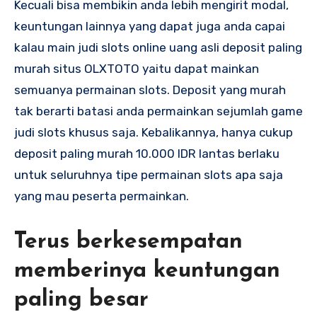
Kecuali bisa membikin anda lebih mengirit modal,
keuntungan lainnya yang dapat juga anda capai
kalau main judi slots online uang asli deposit paling
murah situs OLXTOTO yaitu dapat mainkan
semuanya permainan slots. Deposit yang murah
tak berarti batasi anda permainkan sejumlah game
judi slots khusus saja. Kebalikannya, hanya cukup
deposit paling murah 10.000 IDR lantas berlaku
untuk seluruhnya tipe permainan slots apa saja
yang mau peserta permainkan.
Terus berkesempatan
memberinya keuntungan
paling besar