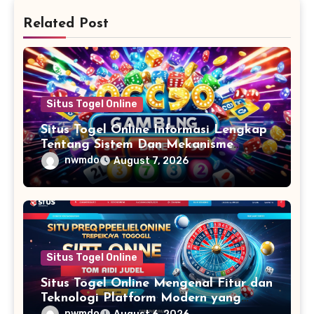
Related Post
Situs Togel Online
Situs Togel Online Informasi Lengkap
Tentang Sistem Dan Mekanisme
Digital untuk Pemula dan Penggemar
nwmdo
August 7, 2026
Situs Togel Online
Situs Togel Online Mengenal Fitur dan
Teknologi Platform Modern yang
Memudahkan Pemain
nwmdo