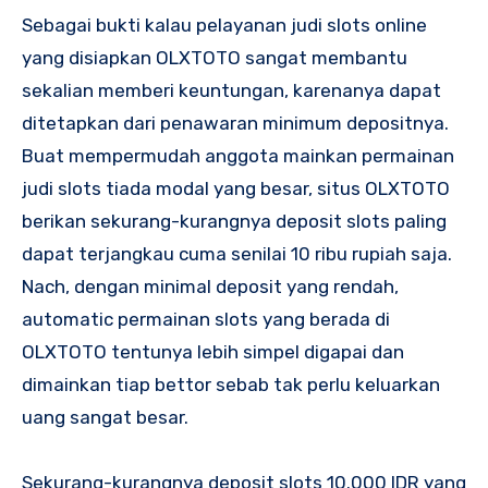
Sebagai bukti kalau pelayanan judi slots online
yang disiapkan OLXTOTO sangat membantu
sekalian memberi keuntungan, karenanya dapat
ditetapkan dari penawaran minimum depositnya.
Buat mempermudah anggota mainkan permainan
judi slots tiada modal yang besar, situs OLXTOTO
berikan sekurang-kurangnya deposit slots paling
dapat terjangkau cuma senilai 10 ribu rupiah saja.
Nach, dengan minimal deposit yang rendah,
automatic permainan slots yang berada di
OLXTOTO tentunya lebih simpel digapai dan
dimainkan tiap bettor sebab tak perlu keluarkan
uang sangat besar.
Sekurang-kurangnya deposit slots 10.000 IDR yang