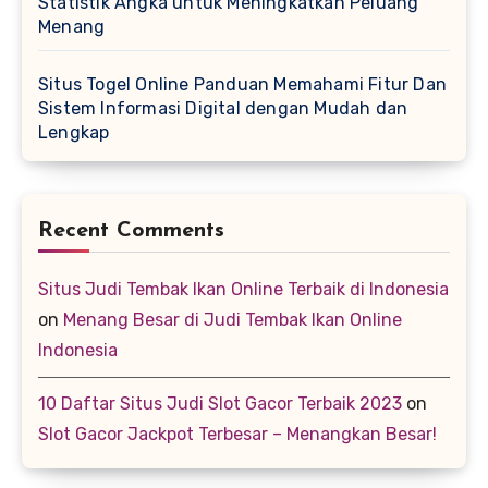
Statistik Angka untuk Meningkatkan Peluang
Menang
Situs Togel Online Panduan Memahami Fitur Dan
Sistem Informasi Digital dengan Mudah dan
Lengkap
Recent Comments
Situs Judi Tembak Ikan Online Terbaik di Indonesia
on
Menang Besar di Judi Tembak Ikan Online
Indonesia
10 Daftar Situs Judi Slot Gacor Terbaik 2023
on
Slot Gacor Jackpot Terbesar – Menangkan Besar!