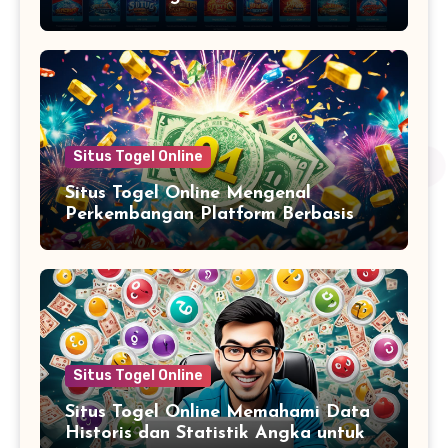
yang Memudahkan Pemain
Situs Togel Online
Situs Togel Online Mengenal
Perkembangan Platform Berbasis
Internet dengan Mudah dan Cepat
Situs Togel Online
Situs Togel Online Memahami Data
Historis dan Statistik Angka untuk