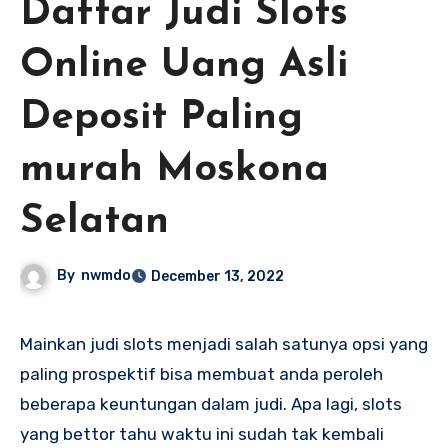
Daftar Judi Slots
Online Uang Asli
Deposit Paling
murah Moskona
Selatan
By
nwmdo
December 13, 2022
Mainkan judi slots menjadi salah satunya opsi yang
paling prospektif bisa membuat anda peroleh
beberapa keuntungan dalam judi. Apa lagi, slots
yang bettor tahu waktu ini sudah tak kembali