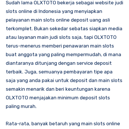
Sudah lama OLXTOTO bekerja sebagai website judi
slots online di Indonesia yang menyiapkan
pelayanan main slots online deposit uang asli
terkomplet. Bukan sekedar sebatas siapkan media
atau layanan main judi slots saja, tapi OLXTOTO
terus-menerus memberi penawaran main slots
buat anggota yang paling mempermudah, di mana
diantaranya ditunjang dengan service deposit
terbaik. Juga, semuanya pembayaran tipe apa
saja yang anda pakai untuk deposit dan main slots
semakin menarik dan beri keuntungan karena
OLXTOTO menjajakan minimum deposit slots
paling murah.
Rata-rata, banyak betaruh yang main slots online