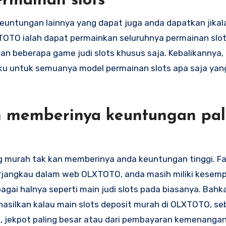
ermainan slots
euntungan lainnya yang dapat juga anda dapatkan jikala
LXTOTO ialah dapat permainkan seluruhnya permainan slot
n beberapa game judi slots khusus saja. Kebalikannya,
aku untuk semuanya model permainan slots apa saja yan
n memberinya keuntungan pal
ng murah tak kan memberinya anda keuntungan tinggi. F
terjangkau dalam web OLXTOTO, anda masih miliki kesem
ai halnya seperti main judi slots pada biasanya. Bahka
asilkan kalau main slots deposit murah di OLXTOTO, se
k, jekpot paling besar atau dari pembayaran kemenanga