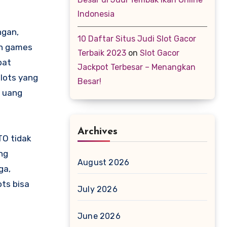
Indonesia
ngan,
10 Daftar Situs Judi Slot Gacor
an games
Terbaik 2023
on
Slot Gacor
pat
Jackpot Terbesar – Menangkan
slots yang
Besar!
n uang
Archives
TO tidak
ng
August 2026
ga,
ts bisa
July 2026
June 2026