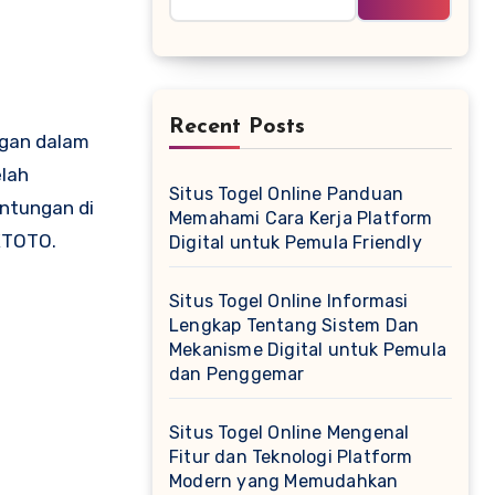
Recent Posts
elah
Situs Togel Online Panduan
ntungan di
Memahami Cara Kerja Platform
LXTOTO.
Digital untuk Pemula Friendly
Situs Togel Online Informasi
Lengkap Tentang Sistem Dan
Mekanisme Digital untuk Pemula
dan Penggemar
Situs Togel Online Mengenal
Fitur dan Teknologi Platform
Modern yang Memudahkan