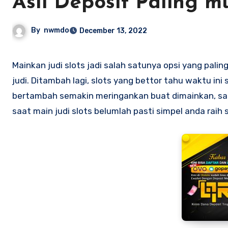
Asli Deposit Paling m
By
nwmdo
December 13, 2022
Mainkan judi slots jadi salah satunya opsi yang paling prospektif bisa bikin anda mendapat sejumlah keuntungan dalam
judi. Ditambah lagi, slots yang bettor tahu waktu in
bertambah semakin meringankan buat dimainkan, sa
saat main judi slots belumlah pasti simpel anda ra