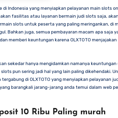
ne di Indonesia yang menyiapkan pelayanan main slots on
an fasilitas atau layanan bermain judi slots saja, akan
in slots untuk peserta yang paling meringankan, di 
ggul. Bahkan juga, semua pembayaran macam apa saja y
ik dan memberi keuntungan karena OLXTOTO menjajaka
ukan sekedar hanya mengidamkan namanya keuntungan 
lots pun sering jadi hal yang lain paling dikehendaki. U
n tergabung di OLXTOTO yang menyiapkan pelayanan judi
ah yang barangkali jarang-jarang anda temui dalam web 
posit 10 Ribu Paling murah