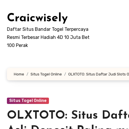
Skip
to
Craicwisely
content
Daftar Situs Bandar Togel Terpercaya
Resmi Terbesar Hadiah 4D 10 Juta Bet
100 Perak
Home
Situs Togel Online
OLXTOTO: Situs Daftar Judi Slots 
Situs Togel Online
OLXTOTO: Situs Dafta