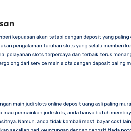
asan
emberi kepuasan akan tetapi dengan deposit yang paling
asakan pengalaman taruhan slots yang selalu memberi k
lai pelayanan slots terpercaya dan terbaik terus mena
rgolong dari service main slots dengan deposit paling m
gan main judi slots online deposit uang asli paling mura
da mau permainkan judi slots, anda hanya butuh memba
itnya. Namun, anda tidak kembali mesti bayar cost lai
an sekalian beri keuntungan dengan deposit tiada poto