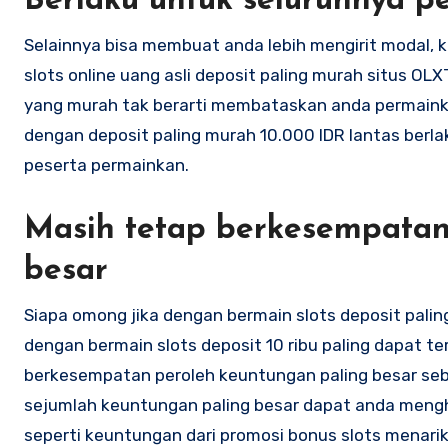
Berlaku untuk seluruhnya p
Selainnya bisa membuat anda lebih mengirit modal, k
slots online uang asli deposit paling murah situs O
yang murah tak berarti membataskan anda permainka
dengan deposit paling murah 10.000 IDR lantas berl
peserta permainkan.
Masih tetap berkesempata
besar
Siapa omong jika dengan bermain slots deposit pali
dengan bermain slots deposit 10 ribu paling dapat 
berkesempatan peroleh keuntungan paling besar sebag
sejumlah keuntungan paling besar dapat anda mengh
seperti keuntungan dari promosi bonus slots menari