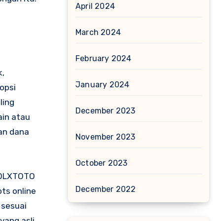
April 2024
March 2024
February 2024
k,
January 2024
 opsi
ling
December 2023
ain atau
an dana
November 2023
October 2023
b OLXTOTO
December 2022
ts online
 sesuai
yang asli