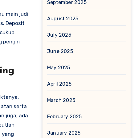
September 2025
u main judi
August 2025
s. Deposit
 cukup
July 2025
g pengin
June 2025
May 2025
ing
April 2025
aktanya,
March 2025
patan serta
n juga, ada
February 2025
butlah
January 2025
n yang