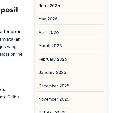
June 2026
posit
May 2026
da temukan
April 2026
 menyatakan
March 2026
gus yang
lots online
February 2026
January 2026
December 2025
ots
ah 10 ribu
November 2025
October 2025