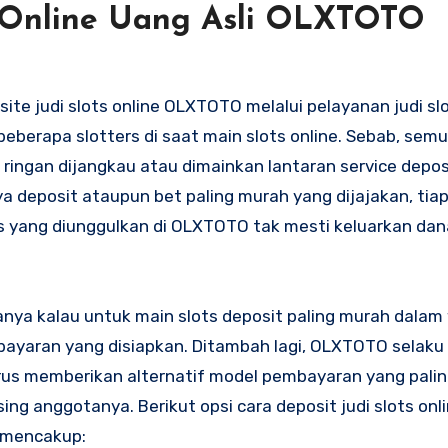
s Online Uang Asli OLXTOTO
te judi slots online OLXTOTO melalui pelayanan judi slo
beberapa slotters di saat main slots online. Sebab, sem
 ringan dijangkau atau dimainkan lantaran service depos
a deposit ataupun bet paling murah yang dijajakan, tia
s yang diunggulkan di OLXTOTO tak mesti keluarkan da
nya kalau untuk main slots deposit paling murah dalam
bayaran yang disiapkan. Ditambah lagi, OLXTOTO selaku
nerus memberikan alternatif model pembayaran yang pali
g anggotanya. Berikut opsi cara deposit judi slots onli
 mencakup: