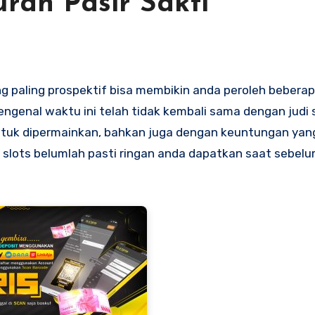
urah Pasir Sakti
engenal waktu ini telah tidak kembali sama dengan judi 
ntuk dipermainkan, bahkan juga dengan keuntungan yan
i slots belumlah pasti ringan anda dapatkan saat sebe