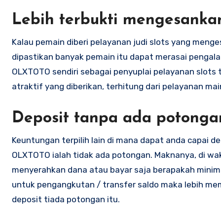
Lebih terbukti mengesanka
Kalau pemain diberi pelayanan judi slots yang menge
dipastikan banyak pemain itu dapat merasai pengala
OLXTOTO sendiri sebagai penyuplai pelayanan slots 
atraktif yang diberikan, terhitung dari pelayanan ma
Deposit tanpa ada potonga
Keuntungan terpilih lain di mana dapat anda capai den
OLXTOTO ialah tidak ada potongan. Maknanya, di wak
menyerahkan dana atau bayar saja berapakah minimum
untuk pengangkutan / transfer saldo maka lebih m
deposit tiada potongan itu.