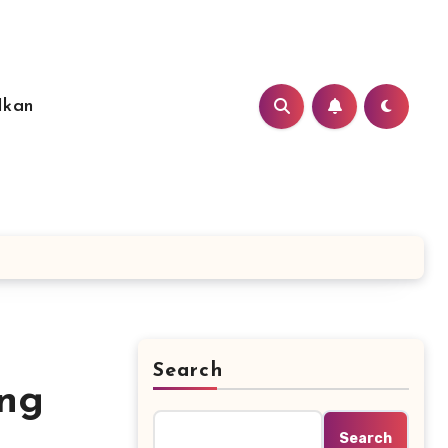
Ikan
Search
ang
Search