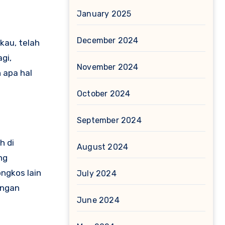
January 2025
December 2024
kau, telah
gi,
November 2024
 apa hal
October 2024
September 2024
h di
August 2024
ng
ngkos lain
July 2024
engan
June 2024