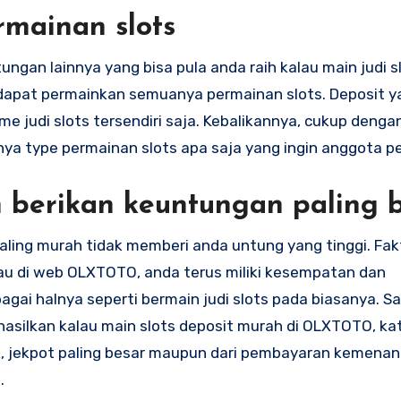
rmainan slots
ungan lainnya yang bisa pula anda raih kalau main judi s
u dapat permainkan semuanya permainan slots. Deposit 
 judi slots tersendiri saja. Kebalikannya, cukup denga
nya type permainan slots apa saja yang ingin anggota p
 berikan keuntungan paling 
aling murah tidak memberi anda untung yang tinggi. Fak
gkau di web OLXTOTO, anda terus miliki kesempatan dan
gai halnya seperti bermain judi slots pada biasanya. S
asilkan kalau main slots deposit murah di OLXTOTO, ka
ik, jekpot paling besar maupun dari pembayaran kemena
.