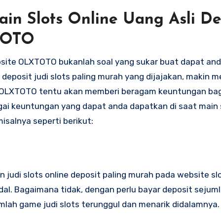
n Slots Online Uang Asli De
XTOTO
bsite OLXTOTO bukanlah soal yang sukar buat dapat an
 deposit judi slots paling murah yang dijajakan, makin
site OLXTOTO tentu akan memberi beragam keuntungan ba
ai keuntungan yang dapat anda dapatkan di saat main s
isalnya seperti berikut:
n judi slots online deposit paling murah pada website sl
dal. Bagaimana tidak, dengan perlu bayar deposit sejuml
umlah game judi slots terunggul dan menarik didalamnya.