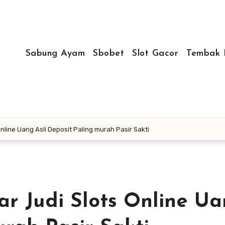
Sabung Ayam
Sbobet
Slot Gacor
Tembak 
nline Uang Asli Deposit Paling murah Pasir Sakti
r Judi Slots Online U