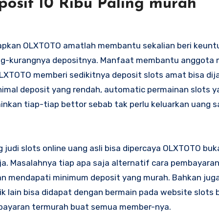
posit 10 Ribu Paling murah
disiapkan OLXTOTO amatlah membantu sekalian beri keunt
ang-kurangnya depositnya. Manfaat membantu anggota 
 OLXTOTO memberi sedikitnya deposit slots amat bisa di
inimal deposit yang rendah, automatic permainan slots 
inkan tiap-tiap bettor sebab tak perlu keluarkan uang 
g judi slots online uang asli bisa dipercaya OLXTOTO bu
a. Masalahnya tiap apa saja alternatif cara pembayara
an mendapati minimum deposit yang murah. Bahkan juga
lain bisa didapat dengan bermain pada website slots 
ayaran termurah buat semua member-nya.