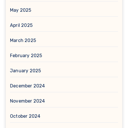
May 2025
April 2025
March 2025
February 2025
January 2025
December 2024
November 2024
October 2024