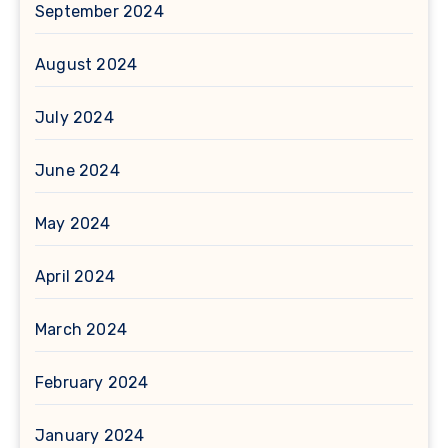
September 2024
August 2024
July 2024
June 2024
May 2024
April 2024
March 2024
February 2024
January 2024