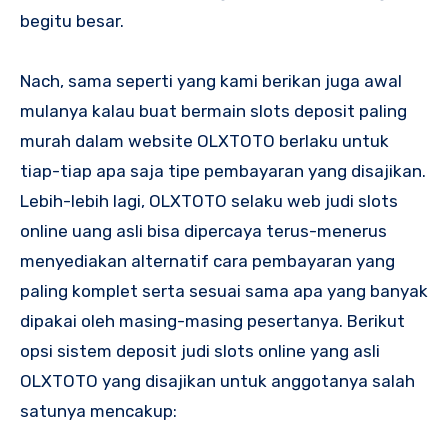
begitu besar.
Nach, sama seperti yang kami berikan juga awal
mulanya kalau buat bermain slots deposit paling
murah dalam website OLXTOTO berlaku untuk
tiap-tiap apa saja tipe pembayaran yang disajikan.
Lebih-lebih lagi, OLXTOTO selaku web judi slots
online uang asli bisa dipercaya terus-menerus
menyediakan alternatif cara pembayaran yang
paling komplet serta sesuai sama apa yang banyak
dipakai oleh masing-masing pesertanya. Berikut
opsi sistem deposit judi slots online yang asli
OLXTOTO yang disajikan untuk anggotanya salah
satunya mencakup: