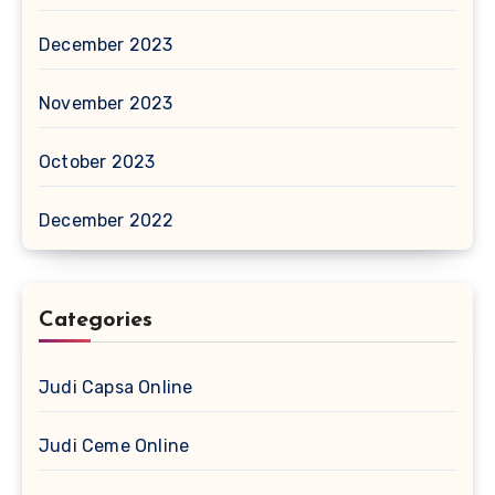
December 2023
November 2023
October 2023
December 2022
Categories
Judi Capsa Online
Judi Ceme Online