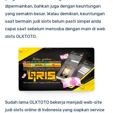
dipermainkan, bahkan juga dengan keuntungan
yang semakin besar. Walau demikian, keuntungan
saat bermain judi slots belum pasti simpel anda
capai saat sebelum mencoba dengan main di web
slots OLXTOTO.
Sudah lama OLXTOTO bekerja menjadi web-site
judi slots online di Indonesia yang siapkan service