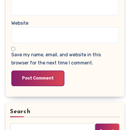
Website
Save my name, email, and website in this
browser for the next time I comment.
Search