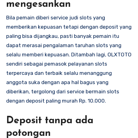
mengesankan
Bila pemain diberi service judi slots yang
memberikan kepuasan tetapi dengan deposit yang
paling bisa dijangkau, pasti banyak pemain itu
dapat merasai pengalaman taruhan slots yang
selalu memberi kepuasan. Ditambah lagi, OLXTOTO
sendiri sebagai pemasok pelayanan slots
terpercaya dan terbaik selalu menanggung
anggota suka dengan apa hal bagus yang
diberikan, tergolong dari service bermain slots
dengan deposit paling murah Rp. 10.000.
Deposit tanpa ada
potongan