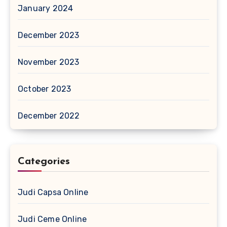
January 2024
December 2023
November 2023
October 2023
December 2022
Categories
Judi Capsa Online
Judi Ceme Online