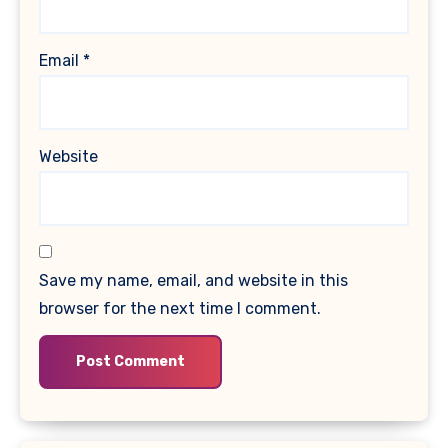
Email
*
Website
Save my name, email, and website in this
browser for the next time I comment.