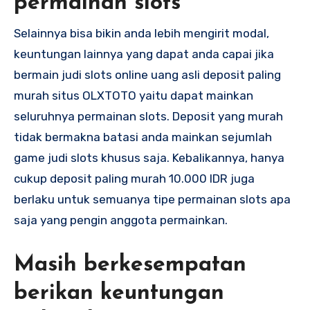
permainan slots
Selainnya bisa bikin anda lebih mengirit modal,
keuntungan lainnya yang dapat anda capai jika
bermain judi slots online uang asli deposit paling
murah situs OLXTOTO yaitu dapat mainkan
seluruhnya permainan slots. Deposit yang murah
tidak bermakna batasi anda mainkan sejumlah
game judi slots khusus saja. Kebalikannya, hanya
cukup deposit paling murah 10.000 IDR juga
berlaku untuk semuanya tipe permainan slots apa
saja yang pengin anggota permainkan.
Masih berkesempatan
berikan keuntungan