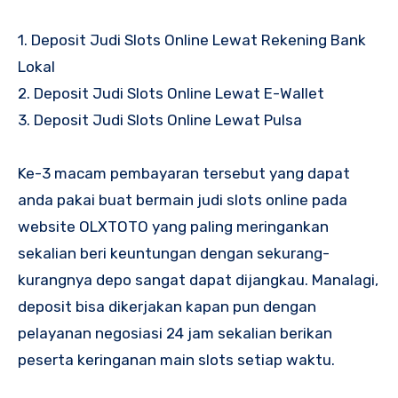
1. Deposit Judi Slots Online Lewat Rekening Bank
Lokal
2. Deposit Judi Slots Online Lewat E-Wallet
3. Deposit Judi Slots Online Lewat Pulsa
Ke-3 macam pembayaran tersebut yang dapat
anda pakai buat bermain judi slots online pada
website OLXTOTO yang paling meringankan
sekalian beri keuntungan dengan sekurang-
kurangnya depo sangat dapat dijangkau. Manalagi,
deposit bisa dikerjakan kapan pun dengan
pelayanan negosiasi 24 jam sekalian berikan
peserta keringanan main slots setiap waktu.