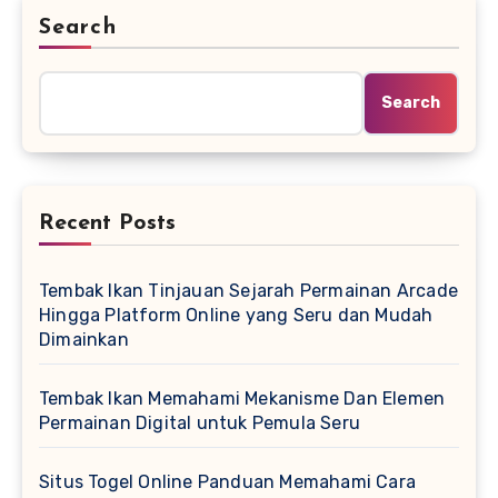
Search
Search
Recent Posts
Tembak Ikan Tinjauan Sejarah Permainan Arcade
Hingga Platform Online yang Seru dan Mudah
Dimainkan
Tembak Ikan Memahami Mekanisme Dan Elemen
Permainan Digital untuk Pemula Seru
Situs Togel Online Panduan Memahami Cara