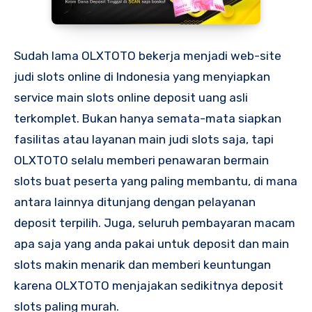
Sudah lama OLXTOTO bekerja menjadi web-site
judi slots online di Indonesia yang menyiapkan
service main slots online deposit uang asli
terkomplet. Bukan hanya semata-mata siapkan
fasilitas atau layanan main judi slots saja, tapi
OLXTOTO selalu memberi penawaran bermain
slots buat peserta yang paling membantu, di mana
antara lainnya ditunjang dengan pelayanan
deposit terpilih. Juga, seluruh pembayaran macam
apa saja yang anda pakai untuk deposit dan main
slots makin menarik dan memberi keuntungan
karena OLXTOTO menjajakan sedikitnya deposit
slots paling murah.