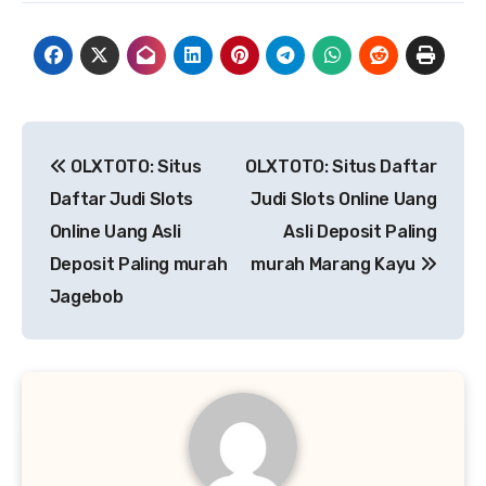
Post
OLXTOTO: Situs
OLXTOTO: Situs Daftar
navigation
Daftar Judi Slots
Judi Slots Online Uang
Online Uang Asli
Asli Deposit Paling
Deposit Paling murah
murah Marang Kayu
Jagebob