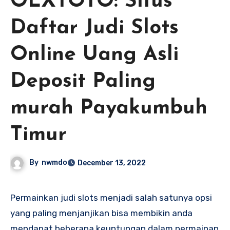
OLXTOTO: Situs
Daftar Judi Slots
Online Uang Asli
Deposit Paling
murah Payakumbuh
Timur
By
nwmdo
December 13, 2022
Permainkan judi slots menjadi salah satunya opsi
yang paling menjanjikan bisa membikin anda
mendapat beberapa keuntungan dalam permainan