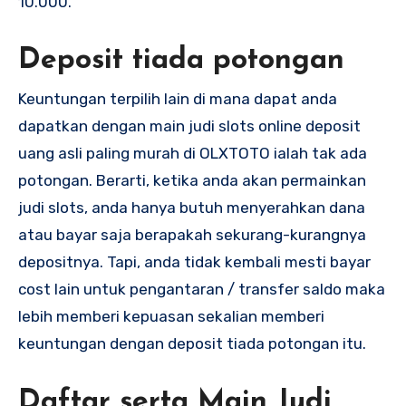
10.000.
Deposit tiada potongan
Keuntungan terpilih lain di mana dapat anda
dapatkan dengan main judi slots online deposit
uang asli paling murah di OLXTOTO ialah tak ada
potongan. Berarti, ketika anda akan permainkan
judi slots, anda hanya butuh menyerahkan dana
atau bayar saja berapakah sekurang-kurangnya
depositnya. Tapi, anda tidak kembali mesti bayar
cost lain untuk pengantaran / transfer saldo maka
lebih memberi kepuasan sekalian memberi
keuntungan dengan deposit tiada potongan itu.
Daftar serta Main Judi