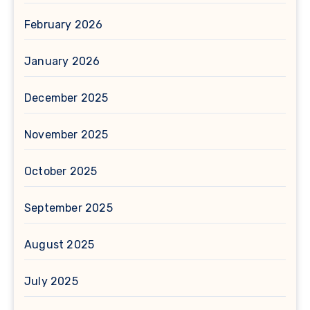
February 2026
January 2026
December 2025
November 2025
October 2025
September 2025
August 2025
July 2025