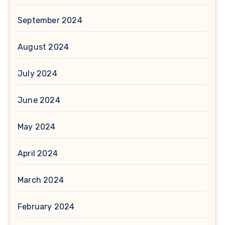
September 2024
August 2024
July 2024
June 2024
May 2024
April 2024
March 2024
February 2024