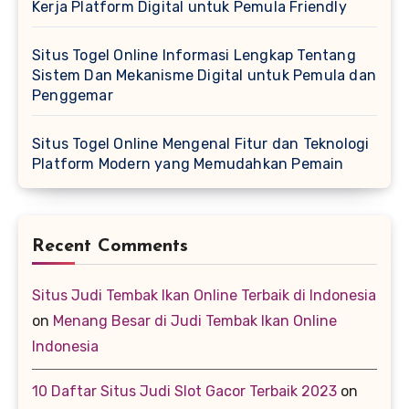
Kerja Platform Digital untuk Pemula Friendly
Situs Togel Online Informasi Lengkap Tentang
Sistem Dan Mekanisme Digital untuk Pemula dan
Penggemar
Situs Togel Online Mengenal Fitur dan Teknologi
Platform Modern yang Memudahkan Pemain
Recent Comments
Situs Judi Tembak Ikan Online Terbaik di Indonesia
on
Menang Besar di Judi Tembak Ikan Online
Indonesia
10 Daftar Situs Judi Slot Gacor Terbaik 2023
on