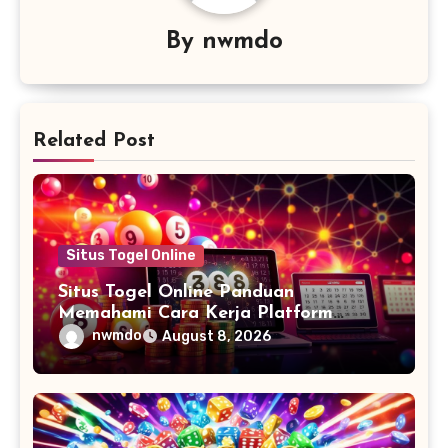
By
nwmdo
Related Post
Situs Togel Online
Situs Togel Online Panduan
Memahami Cara Kerja Platform
Digital untuk Pemula Friendly
nwmdo
August 8, 2026