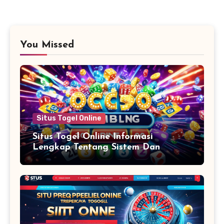
You Missed
Situs Togel Online
Situs Togel Online Informasi
Lengkap Tentang Sistem Dan
Mekanisme Digital untuk Pemula
dan Penggemar