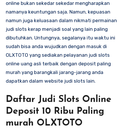
online bukan sekedar sekedar mengharapkan
namanya keuntungan saja. Namun, kepuasan
namun juga keluasaan dalam nikmati permainan
judi slots kerap menjadi soal yang lain paling
dibutuhkan. Untungnya, segalanya itu waktu ini
sudah bisa anda wujudkan dengan masuk di
OLXTOTO yang sediakan pelayanan judi slots
online uang asli terbaik dengan deposit paling
murah yang barangkali jarang-jarang anda
dapatkan dalam website judi slots lain.
Daftar Judi Slots Online
Deposit 10 Ribu Paling
murah OLXTOTO