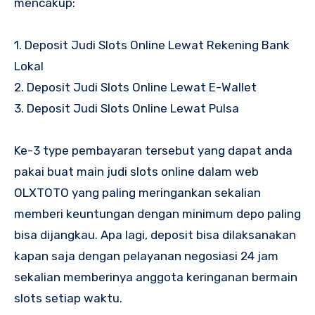
mencakup:
1. Deposit Judi Slots Online Lewat Rekening Bank
Lokal
2. Deposit Judi Slots Online Lewat E-Wallet
3. Deposit Judi Slots Online Lewat Pulsa
Ke-3 type pembayaran tersebut yang dapat anda
pakai buat main judi slots online dalam web
OLXTOTO yang paling meringankan sekalian
memberi keuntungan dengan minimum depo paling
bisa dijangkau. Apa lagi, deposit bisa dilaksanakan
kapan saja dengan pelayanan negosiasi 24 jam
sekalian memberinya anggota keringanan bermain
slots setiap waktu.