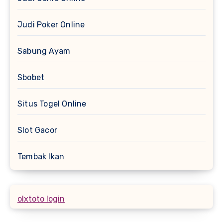
Judi Poker Online
Sabung Ayam
Sbobet
Situs Togel Online
Slot Gacor
Tembak Ikan
olxtoto login