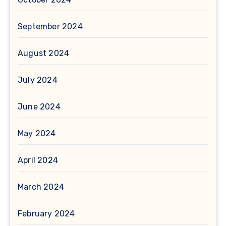
September 2024
August 2024
July 2024
June 2024
May 2024
April 2024
March 2024
February 2024