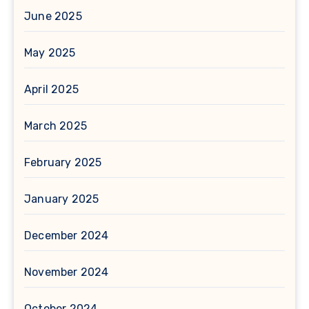
June 2025
May 2025
April 2025
March 2025
February 2025
January 2025
December 2024
November 2024
October 2024