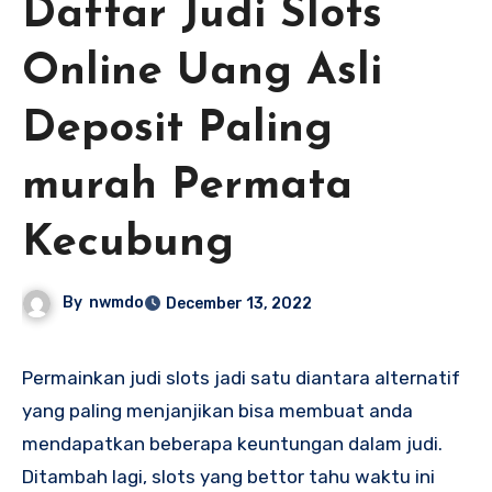
Daftar Judi Slots
Online Uang Asli
Deposit Paling
murah Permata
Kecubung
By
nwmdo
December 13, 2022
Permainkan judi slots jadi satu diantara alternatif
yang paling menjanjikan bisa membuat anda
mendapatkan beberapa keuntungan dalam judi.
Ditambah lagi, slots yang bettor tahu waktu ini