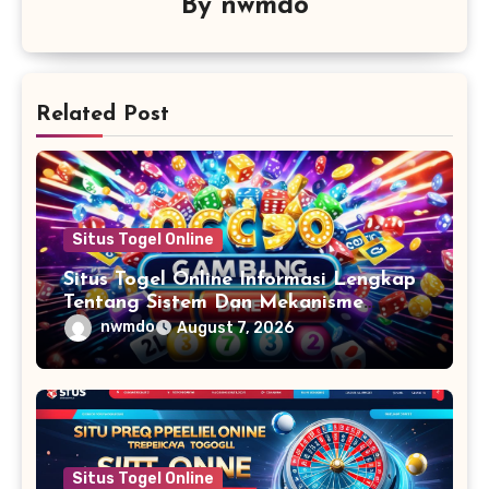
By
nwmdo
Related Post
Situs Togel Online
Situs Togel Online Informasi Lengkap
Tentang Sistem Dan Mekanisme
Digital untuk Pemula dan Penggemar
nwmdo
August 7, 2026
Situs Togel Online