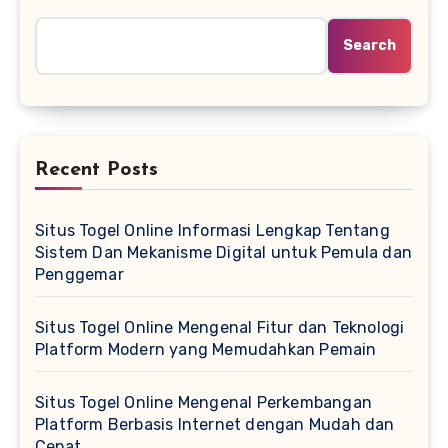
Search
Recent Posts
Situs Togel Online Informasi Lengkap Tentang
Sistem Dan Mekanisme Digital untuk Pemula dan
Penggemar
Situs Togel Online Mengenal Fitur dan Teknologi
Platform Modern yang Memudahkan Pemain
Situs Togel Online Mengenal Perkembangan
Platform Berbasis Internet dengan Mudah dan
Cepat