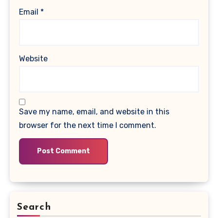
Email
*
Website
Save my name, email, and website in this
browser for the next time I comment.
Search