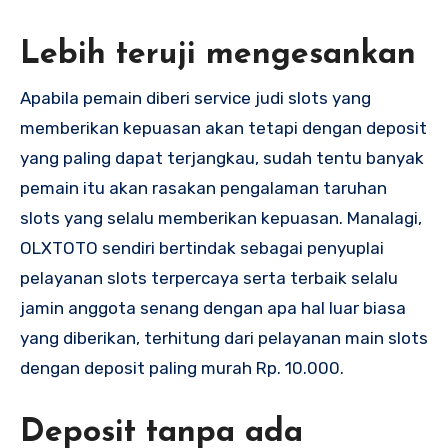
Lebih teruji mengesankan
Apabila pemain diberi service judi slots yang
memberikan kepuasan akan tetapi dengan deposit
yang paling dapat terjangkau, sudah tentu banyak
pemain itu akan rasakan pengalaman taruhan
slots yang selalu memberikan kepuasan. Manalagi,
OLXTOTO sendiri bertindak sebagai penyuplai
pelayanan slots terpercaya serta terbaik selalu
jamin anggota senang dengan apa hal luar biasa
yang diberikan, terhitung dari pelayanan main slots
dengan deposit paling murah Rp. 10.000.
Deposit tanpa ada