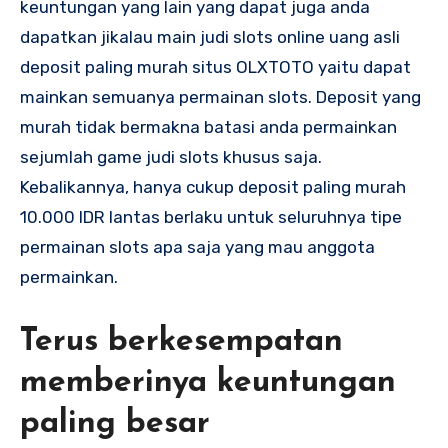
keuntungan yang lain yang dapat juga anda
dapatkan jikalau main judi slots online uang asli
deposit paling murah situs OLXTOTO yaitu dapat
mainkan semuanya permainan slots. Deposit yang
murah tidak bermakna batasi anda permainkan
sejumlah game judi slots khusus saja.
Kebalikannya, hanya cukup deposit paling murah
10.000 IDR lantas berlaku untuk seluruhnya tipe
permainan slots apa saja yang mau anggota
permainkan.
Terus berkesempatan
memberinya keuntungan
paling besar