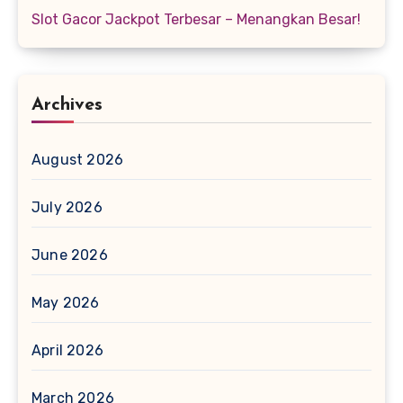
Slot Gacor Jackpot Terbesar – Menangkan Besar!
Archives
August 2026
July 2026
June 2026
May 2026
April 2026
March 2026