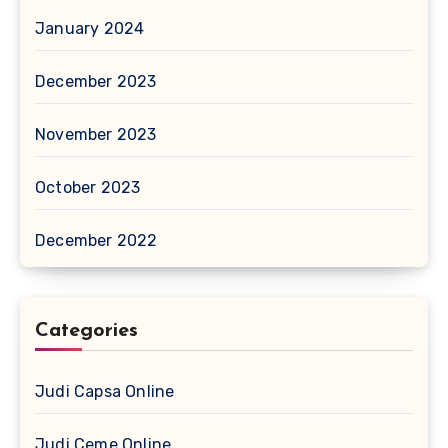
January 2024
December 2023
November 2023
October 2023
December 2022
Categories
Judi Capsa Online
Judi Ceme Online